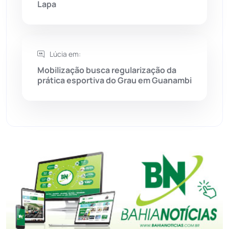
Lapa
Tanhaçu
(425)
Tanque Novo
(126)
Lúcia em:
Mobilização busca regularização da
prática esportiva do Grau em Guanambi
Tecnologia
(12)
Urandi
(156)
Vitória da Conquista
(2513)