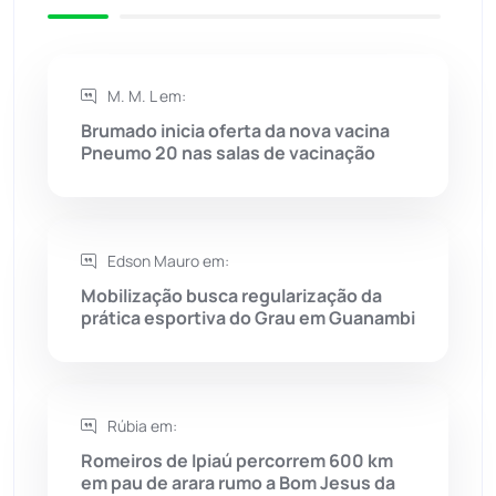
Riacho de Santana
(309)
Rio de Contas
(410)
M. M. L em:
Rio do Antônio
(203)
Brumado inicia oferta da nova vacina
Pneumo 20 nas salas de vacinação
Rio do Pires
(98)
Saúde
(2427)
Edson Mauro em:
Mobilização busca regularização da
Seabra
(50)
prática esportiva do Grau em Guanambi
Sebastião Laranjeiras
(96)
Rúbia em:
Sítio do Mato
(42)
Romeiros de Ipiaú percorrem 600 km
em pau de arara rumo a Bom Jesus da
Sudoeste Baiano
(1530)