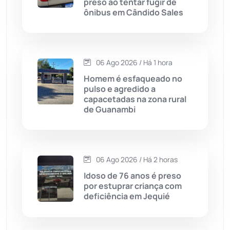
preso ao tentar fugir de
ônibus em Cândido Sales
Caraíbas
(103)
Carinhanha
(299)
06 Ago 2026 / Há 1 hora
Homem é esfaqueado no
Caturama
(65)
pulso e agredido a
capacetadas na zona rural
de Guanambi
Chapada Diamantina
(430)
Condeúba
(133)
06 Ago 2026 / Há 2 horas
Contendas do Sincorá
(79)
Idoso de 76 anos é preso
por estuprar criança com
Cordeiros
(49)
deficiência em Jequié
Dom Basílio
(391)