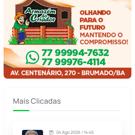
Ibiassucê
(167)
Ibicoara
(220)
Ibipitanga
(116)
Ibitiara
(32)
Igaporã
(218)
Ituaçu
(256)
Mais Clicadas
Iuiu
(173)
Jacaraci
(97)
04 Ago 2026 / 14:45