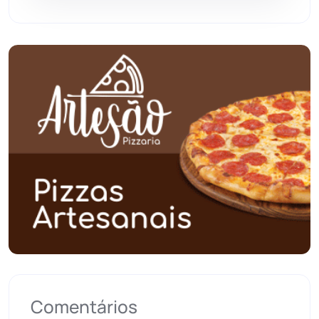
Pindaí
(103)
Piripá
(90)
Planalto
(59)
Poções
(182)
Polícia Civil
(57)
Polícia Militar
(27)
Política
(03)
Presidente Jânio Qu...
(125)
Comentários