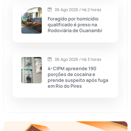
06 Ago 2026 / Há 2 horas
Economia
(1235)
Foragido por homicídio
qualificado é preso na
Educação
(232)
Rodoviária de Guanambi
Érico Cardoso
(82)
06 Ago 2026 / Há 3 horas
Esportes
(522)
4ª CIPM apreende 190
porções de cocaína e
Eventos
(24)
prende suspeito após fuga
em Rio do Pires
Feira da Mata
(23)
Guajeru
(130)
Guanambi
(3494)