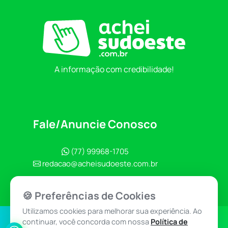
A informação com credibilidade!
Fale/Anuncie Conosco
(77) 99968-1705
redacao@acheisudoeste.com.br
🍪 Preferências de Cookies
Utilizamos cookies para melhorar sua experiência. Ao
continuar, você concorda com nossa
Política de
Política de
Achei Sudoeste