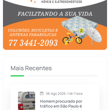
Boquira
(152)
Botuporã
(72)
Brasil
(7679)
Brumado
(31955)
Caculé
(696)
Mais Recentes
Caetanos
(47)
Caetité
(1504)
06 Ago 2026 / Há 1 hora
Candiba
(157)
Homem procurado por
tráfico em São Paulo é
Cândido Sales
(121)