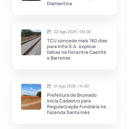
Diamantina
Malhada
(82)
Malhada de Pedras
(507)
02 Ago 2026 / 09:00
Matina
(71)
TCU concede mais 180 dias
para Infra S.A. explicar
falhas na Fiol entre Caetité
Mortugaba
(31)
e Barreiras
Mundo
(436)
Oliveira dos Brejinhos
(67)
01 Ago 2026 / 14:00
Prefeitura de Brumado
Palmas de Monte Alto
(260)
Inicia Cadastro para
Regularização Fundiária na
Fazenda Santa Inês
Paramirim
(342)