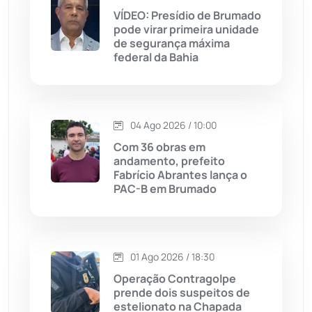
VÍDEO: Presídio de Brumado
Jequié
(313)
pode virar primeira unidade
de segurança máxima
federal da Bahia
Jussiape
(97)
Justiça
(1466)
04 Ago 2026 / 10:00
Lagoa Real
(182)
Com 36 obras em
andamento, prefeito
Licínio de Almeida
(118)
Fabrício Abrantes lança o
PAC-B em Brumado
Livramento de Nossa...
(1338)
Macaúbas
(713)
01 Ago 2026 / 18:30
Operação Contragolpe
Maetinga
(101)
prende dois suspeitos de
estelionato na Chapada