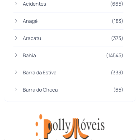
Acidentes
(665)
Anagé
(183)
Aracatu
(373)
Bahia
(14545)
Barra da Estiva
(333)
Barra do Choça
(65)
Belo Campo
(57)
Bom Jesus da Lapa
(505)