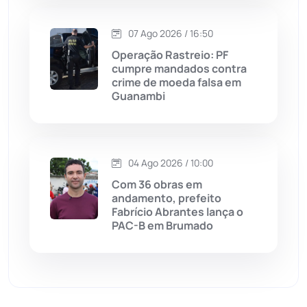
Matina
(71)
07 Ago 2026 / 16:50
Operação Rastreio: PF
Mortugaba
(31)
cumpre mandados contra
crime de moeda falsa em
Guanambi
Mundo
(437)
Oliveira dos Brejinhos
(67)
04 Ago 2026 / 10:00
Palmas de Monte Alto
(263)
Com 36 obras em
andamento, prefeito
Paramirim
(342)
Fabrício Abrantes lança o
PAC-B em Brumado
Pindaí
(103)
Piripá
(90)