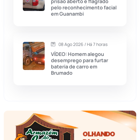
prisão aberto é flagrado
pelo reconhecimento facial
em Guanambi
Érico Cardoso
(82)
Esportes
(522)
08 Ago 2026 / Há 7 horas
Eventos
(24)
VÍDEO: Homem alegou
desemprego para furtar
bateria de carro em
Feira da Mata
(23)
Brumado
Guajeru
(130)
Guanambi
(3501)
Ibiassucê
(167)
Ibicoara
(221)