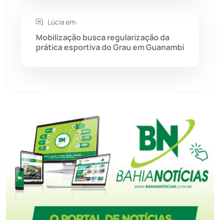
Tanque Novo
(126)
Lúcia em:
Tecnologia
(12)
Mobilização busca regularização da
prática esportiva do Grau em Guanambi
Urandi
(157)
Vitória da Conquista
(2516)