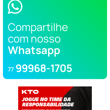
Compartilhe
com nosso
Whatsapp
99968-1705
77