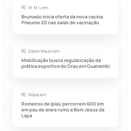
Rio do Antônio
(203)
M. M. L em:
Brumado inicia oferta da nova vacina
Rio do Pires
(98)
Pneumo 20 nas salas de vacinação
Saúde
(2429)
Edson Mauro em:
Seabra
(51)
Mobilização busca regularização da
prática esportiva do Grau em Guanambi
Sebastião Laranjeiras
(96)
Sítio do Mato
(42)
Rúbia em:
Sudoeste Baiano
(1530)
Romeiros de Ipiaú percorrem 600 km
em pau de arara rumo a Bom Jesus da
Lapa
Tanhaçu
(426)