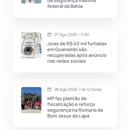
de segurança máxima
federal da Bahia
Justiça
(1470)
Lagoa Real
(182)
07 Ago 2026 / 11:00
Licínio de Almeida
(118)
Joias de R$ 40 mil furtadas
em Guanambi são
recuperadas após anúncio
Livramento de Nossa...
(1338)
nas redes sociais
Macaúbas
(715)
08 Ago 2026 / Há 12 horas
Maetinga
(101)
MP faz plantão de
fiscalização e reforça
Malhada
(82)
segurança na Romaria de
Bom Jesus da Lapa
Malhada de Pedras
(508)