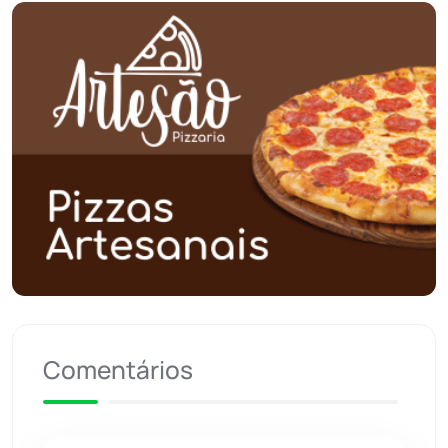
Planalto
(59)
Poções
(182)
Polícia Civil
(59)
Polícia Militar
(27)
Política
(03)
Presidente Jânio Qu...
(125)
Riacho de Santana
(309)
Comentários
Rio de Contas
(411)