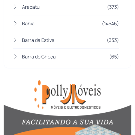
Aracatu
(373)
Bahia
(14546)
Barra da Estiva
(333)
Barra do Choça
(65)
Belo Campo
(57)
Bom Jesus da Lapa
(510)
Boquira
(152)
Botuporã
(73)