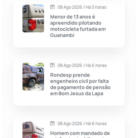
Carinhanha
(300)
08 Ago 2026 / Há 5 horas
Menor de 13 anos é
Caturama
(65)
apreendido pilotando
motocicleta furtada em
Guanambi
Chapada Diamantina
(430)
Condeúba
(133)
08 Ago 2026 / Há 6 horas
Contendas do Sincorá
(79)
Rondesp prende
engenheiro civil por falta
Cordeiros
(49)
de pagamento de pensão
em Bom Jesus da Lapa
Dom Basílio
(391)
Economia
(1236)
08 Ago 2026 / Há 6 horas
Homem com mandado de
Educação
(232)