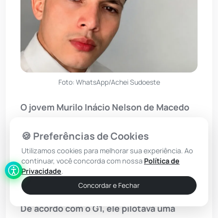
Foto: WhatsApp/Achei Sudoeste
O jovem Murilo Inácio Nelson de Macedo
Souza, de 22 anos, natural de
Macaúbas
,
🍪 Preferências de Cookies
morreu nesta sexta-feira (24) em
Utilizamos cookies para melhorar sua experiência. Ao
decorrência de um grave acidente de
continuar, você concorda com nossa
Política de
trânsito ocorrido em Campinas, no
Privacidade
.
interior de São Paulo.
Concordar e Fechar
De acordo com o G1, ele pilotava uma