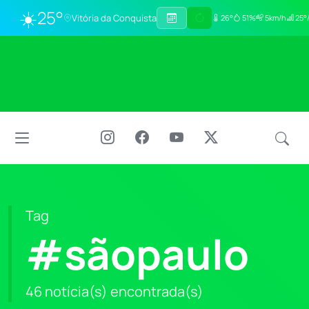
☀️
25°
Vitória da Conquista
26°
51%
5km/h
25°
Tag
#sãopaulo
46 notícia(s) encontrada(s)