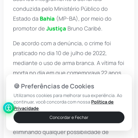
conduzida pelo Ministério Público do
Estado da
Bahia
(MP-BA), por meio do
promotor de
Justiça
Bruno Caribé.
De acordo com a denúncia, o crime foi
praticado no dia 10 de julho de 2022,
mediante o uso de arma branca. A vítima foi
morta no dia em que comemorava 22 anos,
dentro de uma residência, na presença de
🍪 Preferências de Cookies
crianças, uma delas seu filho. Durante o
Utilizamos cookies para melhorar sua experiência. Ao
julgamento, os jurados reconheceram que
continuar, você concorda com nossa
Política de
Privacidade
.
o crime foi cometido por motivo fútil
Concordar e Fechar
(ciúmes), praticado de forma cruel,
eliminando qualquer possibilidade de