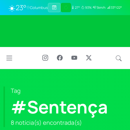
☀️
23°
Columbus
27°
93%
5km/h
33°/22°
Tag
#Sentença
8 notícia(s) encontrada(s)