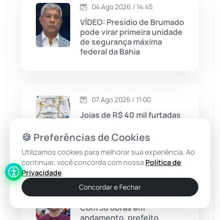
04 Ago 2026 / 14:45
VÍDEO: Presídio de Brumado
Jussiape
(97)
pode virar primeira unidade
de segurança máxima
Justiça
(1470)
federal da Bahia
Lagoa Real
(182)
07 Ago 2026 / 11:00
Licínio de Almeida
(118)
Joias de R$ 40 mil furtadas
em Guanambi são
Livramento de Nossa...
(1338)
recuperadas após anúncio
🍪 Preferências de Cookies
nas redes sociais
Utilizamos cookies para melhorar sua experiência. Ao
Macaúbas
(714)
continuar, você concorda com nossa
Política de
Privacidade
.
Maetinga
(101)
Concordar e Fechar
04 Ago 2026 / 10:00
Com 36 obras em
Malhada
(82)
andamento, prefeito