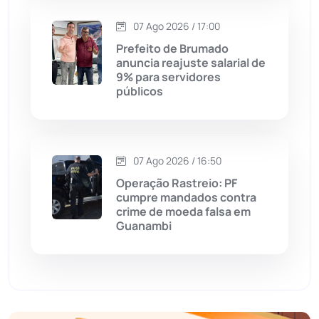
Economia
(1235)
07 Ago 2026 / 17:00
Educação
(232)
Prefeito de Brumado
anuncia reajuste salarial de
9% para servidores
Érico Cardoso
(82)
públicos
Esportes
(522)
07 Ago 2026 / 16:50
Eventos
(24)
Operação Rastreio: PF
cumpre mandados contra
Feira da Mata
(23)
crime de moeda falsa em
Guanambi
Guajeru
(130)
Guanambi
(3498)