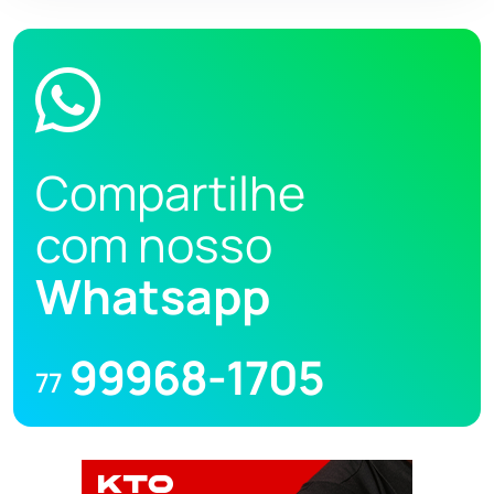
Compartilhe
com nosso
Whatsapp
99968-1705
77