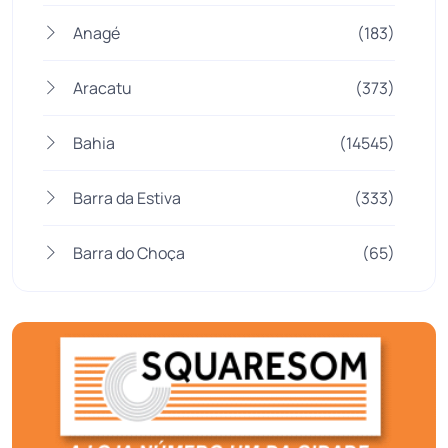
Anagé
(183)
Aracatu
(373)
Bahia
(14545)
Barra da Estiva
(333)
Barra do Choça
(65)
Belo Campo
(57)
Bom Jesus da Lapa
(507)
Boquira
(152)