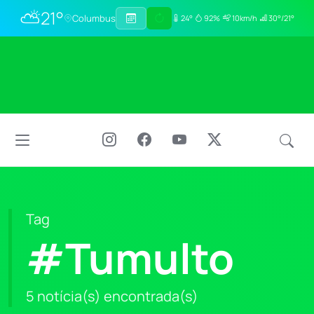
⛅
21°
Columbus
24°
92%
10km/h
30°/21°
Tag
#Tumulto
5 notícia(s) encontrada(s)