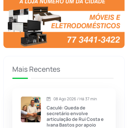
Botuporã
(72)
Brasil
(7680)
Brumado
(31958)
Caculé
(697)
Mais Recentes
Caetanos
(47)
Caetité
(1504)
08 Ago 2026 / Há 37 min
Candiba
(157)
Caculé: Queda de
secretário envolve
Cândido Sales
(121)
articulação de Rui Costa e
Ivana Bastos por apoio