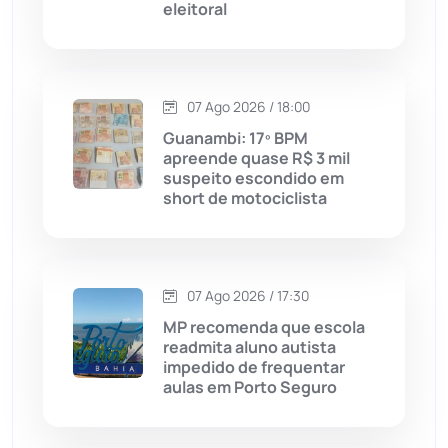
eleitoral
Caraíbas
(103)
Carinhanha
(300)
07 Ago 2026 / 18:00
Caturama
(65)
Guanambi: 17º BPM
apreende quase R$ 3 mil
suspeito escondido em
Chapada Diamantina
(430)
short de motociclista
Condeúba
(133)
Contendas do Sincorá
(79)
07 Ago 2026 / 17:30
MP recomenda que escola
Cordeiros
(49)
readmita aluno autista
impedido de frequentar
aulas em Porto Seguro
Dom Basílio
(391)