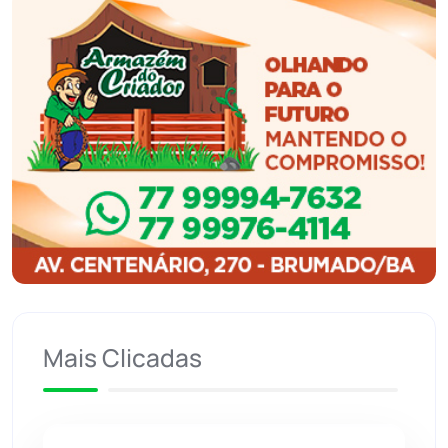
Ibiassucê
(167)
Ibicoara
(221)
Ibipitanga
(116)
Ibitiara
(32)
Igaporã
(218)
Ituaçu
(256)
Iuiu
(173)
Mais Clicadas
Jacaraci
(97)
Jequié
(314)