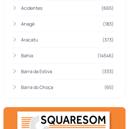
Acidentes
(665)
Anagé
(183)
Aracatu
(373)
Bahia
(14546)
Barra da Estiva
(333)
Barra do Choça
(65)
Belo Campo
(57)
Bom Jesus da Lapa
(510)