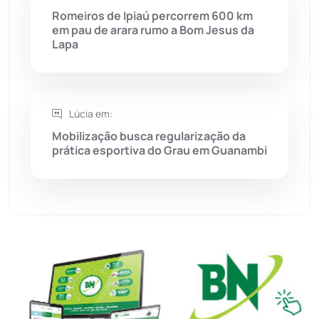
Sudoeste Baiano
(1530)
Romeiros de Ipiaú percorrem 600 km
em pau de arara rumo a Bom Jesus da
Lapa
Tanhaçu
(426)
Tanque Novo
(126)
Lúcia em:
Tecnologia
(12)
Mobilização busca regularização da
prática esportiva do Grau em Guanambi
Urandi
(157)
Vitória da Conquista
(2516)