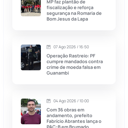
MP faz plantão de
fiscalização e reforça
Malhada
(82)
segurança na Romaria de
Bom Jesus da Lapa
Malhada de Pedras
(508)
Matina
(71)
07 Ago 2026 / 16:50
Operação Rastreio: PF
Mortugaba
(31)
cumpre mandados contra
crime de moeda falsa em
Guanambi
Mundo
(437)
Oliveira dos Brejinhos
(67)
04 Ago 2026 / 10:00
Palmas de Monte Alto
(263)
Com 36 obras em
andamento, prefeito
Paramirim
(342)
Fabrício Abrantes lança o
PAC-B em Brumado