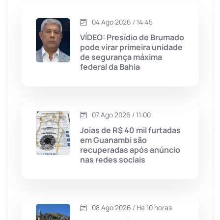
Jequié
(314)
04 Ago 2026 / 14:45
VÍDEO: Presídio de Brumado
pode virar primeira unidade
Jussiape
(98)
de segurança máxima
federal da Bahia
Justiça
(1470)
Lagoa Real
(182)
07 Ago 2026 / 11:00
Licínio de Almeida
(118)
Joias de R$ 40 mil furtadas
em Guanambi são
recuperadas após anúncio
Livramento de Nossa...
(1338)
nas redes sociais
Macaúbas
(715)
08 Ago 2026 / Há 10 horas
Maetinga
(101)