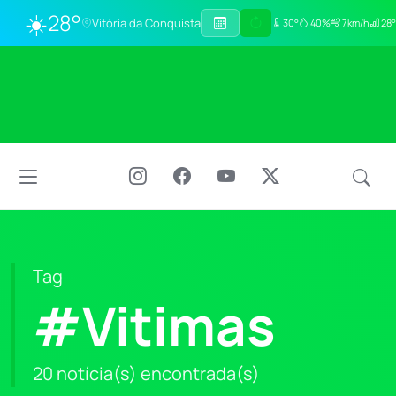
☀️
28°
Vitória da Conquista
30°
40%
7km/h
28°
Tag
#Vitimas
20 notícia(s) encontrada(s)