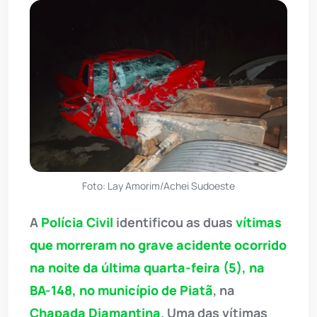
Foto: Lay Amorim/Achei Sudoeste
A
Polícia Civil
identificou as duas
vítimas
que morreram no grave acidente ocorrido
na noite da última quarta-feira (5), na
BA-148, no município de Piatã
, na
Chapada Diamantina
. Uma das vítimas