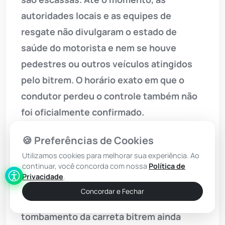
autoridades locais e as equipes de
resgate não divulgaram o estado de
saúde do motorista e nem se houve
pedestres ou outros veículos atingidos
pelo bitrem. O horário exato em que o
condutor perdeu o controle também não
foi oficialmente confirmado.
O 24º Batalhão de
Polícia Militar
(BPM) e
🍪 Preferências de Cookies
equipes de trânsito foram acionadas para
Utilizamos cookies para melhorar sua experiência. Ao
continuar, você concorda com nossa
Política de
isolar a área, ordenar o fluxo de veículos e
Privacidade
.
evitar possíveis saques da carga. As
Concordar e Fechar
circunstâncias reais que provocaram o
tombamento da carreta bitrem ainda