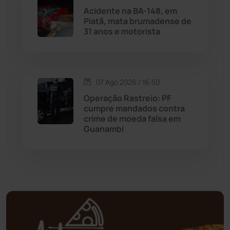
Matina
(71)
Acidente na BA-148, em
Piatã, mata brumadense de
31 anos e motorista
Mortugaba
(31)
Mundo
(437)
07 Ago 2026 / 16:50
Oliveira dos Brejinhos
(67)
Operação Rastreio: PF
cumpre mandados contra
Palmas de Monte Alto
(262)
crime de moeda falsa em
Guanambi
Paramirim
(342)
Pindaí
(103)
Piripá
(90)
Planalto
(59)