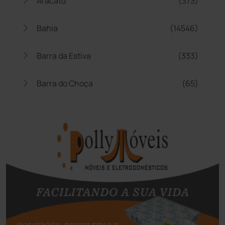
Aracatu
(373)
Bahia
(14546)
Barra da Estiva
(333)
Barra do Choça
(65)
Belo Campo
(57)
Bom Jesus da Lapa
(508)
Boquira
(152)
Botuporã
(72)
Brasil
(7680)