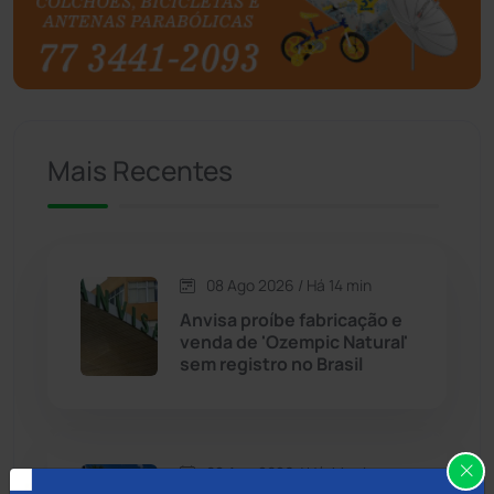
Brumado
(31958)
Caculé
(697)
Mais Recentes
Caetanos
(47)
Caetité
(1504)
08 Ago 2026 / Há 14 min
Candiba
(157)
Anvisa proíbe fabricação e
venda de 'Ozempic Natural'
Cândido Sales
(121)
sem registro no Brasil
Caraíbas
(103)
08 Ago 2026 / Há 44 min
Carinhanha
(300)