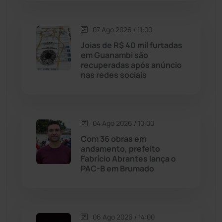
Justiça
(1470)
07 Ago 2026 / 11:00
Lagoa Real
(182)
Joias de R$ 40 mil furtadas
em Guanambi são
Licínio de Almeida
(118)
recuperadas após anúncio
nas redes sociais
Livramento de Nossa...
(1338)
Macaúbas
(714)
04 Ago 2026 / 10:00
Com 36 obras em
Maetinga
(101)
andamento, prefeito
Fabrício Abrantes lança o
PAC-B em Brumado
Malhada
(82)
Malhada de Pedras
(508)
06 Ago 2026 / 14:00