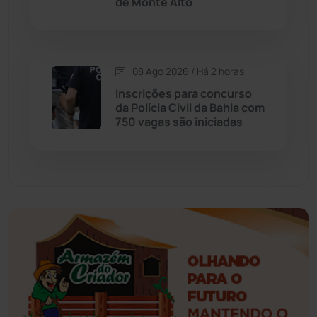
de Monte Alto
Érico Cardoso
(82)
Esportes
(522)
08 Ago 2026 / Há 2 horas
Inscrições para concurso
Eventos
(24)
da Polícia Civil da Bahia com
750 vagas são iniciadas
Feira da Mata
(23)
Guajeru
(130)
Guanambi
(3498)
Ibiassucê
(167)
Ibicoara
(221)