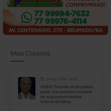
Ibipitanga
(116)
Ibitiara
(32)
Igaporã
(218)
Ituaçu
(256)
Mais Clicadas
Iuiu
(173)
Jacaraci
(97)
04 Ago 2026 / 14:45
VÍDEO: Presídio de Brumado
Jequié
(314)
pode virar primeira unidade
de segurança máxima
Jussiape
(98)
federal da Bahia