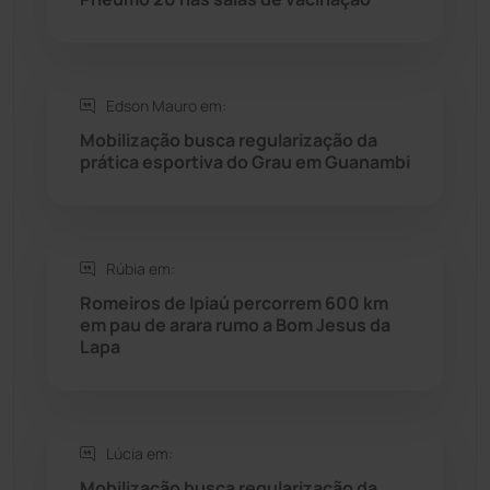
Rio do Pires
(98)
Edson Mauro em:
Saúde
(2429)
Mobilização busca regularização da
prática esportiva do Grau em Guanambi
Seabra
(50)
Sebastião Laranjeiras
(96)
Rúbia em:
Sítio do Mato
(42)
Romeiros de Ipiaú percorrem 600 km
em pau de arara rumo a Bom Jesus da
Lapa
Sudoeste Baiano
(1530)
Tanhaçu
(426)
Lúcia em:
Tanque Novo
(126)
Mobilização busca regularização da