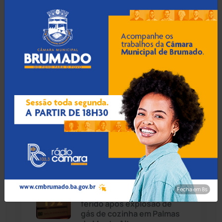
Justiça condena morador
que ameaçou e perseguiu
Caturama
(65)
Secretário de
Infraestrutura em Rio de
Contas
Chapada Diamantina
(430)
Condeúba
(133)
08 Ago 2026 / Há 1 hora
Contendas do Sincorá
(79)
Volume de cirurgias
plásticas de mama no SUS
Cordeiros
(49)
cresce 54% em dez anos
Dom Basílio
(391)
08 Ago 2026 / Há 1 hora
Economia
(1235)
Fecha em 7s
Casal fica gravemente
ferido após explosão de
Educação
(232)
gás de cozinha em Palmas