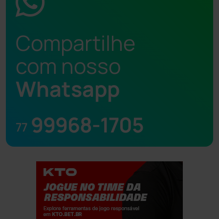
Compartilhe
com nosso
Whatsapp
99968-1705
77