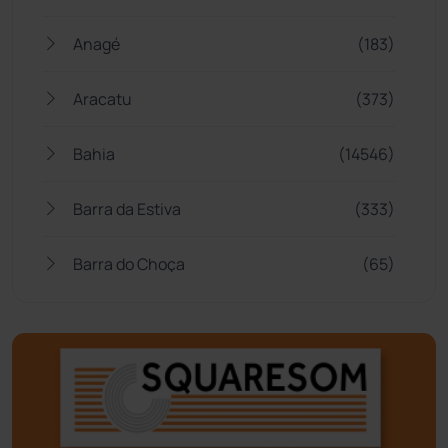
Anagé
(183)
Aracatu
(373)
Bahia
(14546)
Barra da Estiva
(333)
Barra do Choça
(65)
Belo Campo
(57)
Bom Jesus da Lapa
(509)
Boquira
(152)