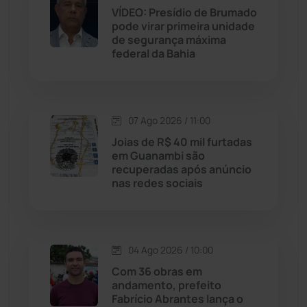
Jequié
(314)
VÍDEO: Presídio de Brumado
pode virar primeira unidade
de segurança máxima
Jussiape
(98)
federal da Bahia
Justiça
(1470)
Lagoa Real
(182)
07 Ago 2026 / 11:00
Joias de R$ 40 mil furtadas
Licínio de Almeida
(118)
em Guanambi são
recuperadas após anúncio
nas redes sociais
Livramento de Nossa...
(1338)
Macaúbas
(715)
04 Ago 2026 / 10:00
Maetinga
(101)
Com 36 obras em
andamento, prefeito
Fabrício Abrantes lança o
Malhada
(82)