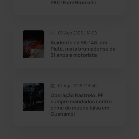
PAC-B em Brumado
Malhada de Pedras
(508)
Matina
(71)
06 Ago 2026 / 14:00
Acidente na BA-148, em
Piatã, mata brumadense de
Mortugaba
(31)
31 anos e motorista
Mundo
(437)
Oliveira dos Brejinhos
(67)
07 Ago 2026 / 16:50
Operação Rastreio: PF
Palmas de Monte Alto
(262)
cumpre mandados contra
crime de moeda falsa em
Guanambi
Paramirim
(342)
Pindaí
(103)