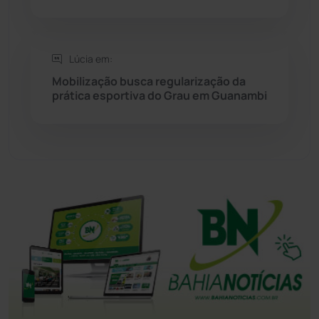
Tanhaçu
(426)
Tanque Novo
(126)
Lúcia em:
Mobilização busca regularização da
prática esportiva do Grau em Guanambi
Tecnologia
(12)
Urandi
(157)
Vitória da Conquista
(2515)