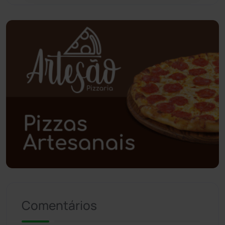
Piripá
(90)
Planalto
(59)
Poções
(182)
Polícia Civil
(59)
Polícia Militar
(27)
Política
(03)
Presidente Jânio Qu...
(125)
Comentários
Riacho de Santana
(309)