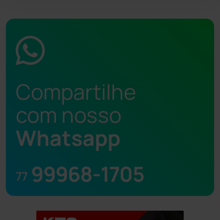
Compartilhe
com nosso
Whatsapp
99968-1705
77