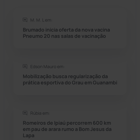
Rio de Contas
(411)
M. M. L em:
Rio do Antônio
(203)
Brumado inicia oferta da nova vacina
Pneumo 20 nas salas de vacinação
Rio do Pires
(98)
Saúde
(2429)
Edson Mauro em:
Mobilização busca regularização da
Seabra
(51)
prática esportiva do Grau em Guanambi
Sebastião Laranjeiras
(96)
Rúbia em:
Sítio do Mato
(42)
Romeiros de Ipiaú percorrem 600 km
em pau de arara rumo a Bom Jesus da
Sudoeste Baiano
(1530)
Lapa