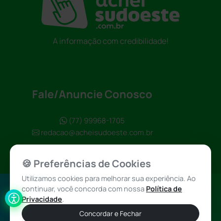
A informação com credibilidade!
Fale/Anuncie Conosco
(77) 99968-1705
redacao@acheisudoeste.com.br
🍪 Preferências de Cookies
Utilizamos cookies para melhorar sua experiência. Ao
continuar, você concorda com nossa
Política de
Política de
Achei Sudoeste
Privacidade
.
Privacidade
© 2026 - Todos
Concordar e Fechar
os direitos