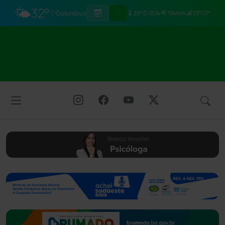
🌤️
32°
Columbus
35°
55%
19km/h
33°/21°