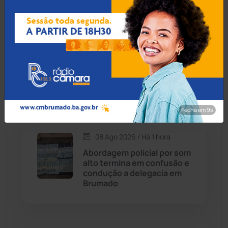
denúncias em Guanambi
Caraíbas
(103)
Carinhanha
(300)
08 Ago 2026 / Há 38 min
Justiça atende MPBA e
Caturama
(65)
obriga Seabra a implantar
canil e centro de zoonoses
Chapada Diamantina
(430)
Fecha em 8s
Condeúba
(133)
08 Ago 2026 / Há 1 hora
Abordagem policial por som
Contendas do Sincorá
(79)
alto termina em confusão e
condução a delegacia em
Cordeiros
(49)
Brumado
Dom Basílio
(391)