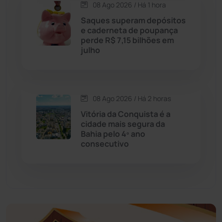
08 Ago 2026 / Há 1 hora
Economia
(1236)
Saques superam depósitos
e caderneta de poupança
Educação
(232)
perde R$ 7,15 bilhões em
julho
Érico Cardoso
(82)
Esportes
(522)
08 Ago 2026 / Há 2 horas
Vitória da Conquista é a
Eventos
(24)
cidade mais segura da
Bahia pelo 4º ano
consecutivo
Feira da Mata
(23)
Guajeru
(130)
Guanambi
(3499)