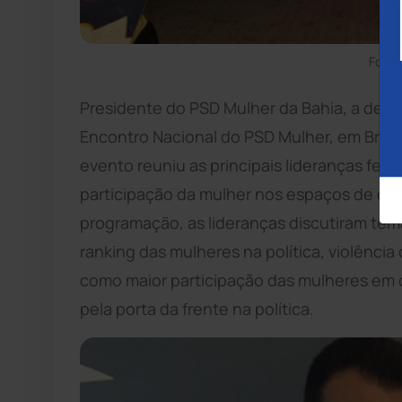
Foto:
Presidente do PSD Mulher da Bahia, a depu
Encontro Nacional do PSD Mulher, em Brasíli
evento reuniu as principais lideranças fem
participação da mulher nos espaços de dec
programação, as lideranças discutiram tema
ranking das mulheres na política, violência 
como maior participação das mulheres em c
pela porta da frente na política.