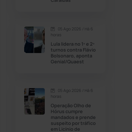
Caraíbas
Contendas do Sincorá
(79)
05 Ago 2026 / Há 6
Cordeiros
(49)
horas
Lula lidera no 1º e 2º
Dom Basílio
(391)
turnos contra Flávio
Bolsonaro, aponta
Genial/Quaest
Economia
(1235)
Educação
(231)
05 Ago 2026 / Há 6
Érico Cardoso
(82)
horas
Operação Olho de
Hórus cumpre
Esportes
(522)
mandados e prende
suspeito por tráfico
Eventos
(24)
em Licínio de