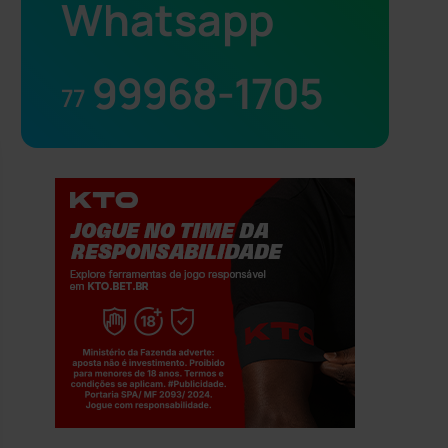
Whatsapp
99968-1705
77
Jogue com responsabilidade. 18+