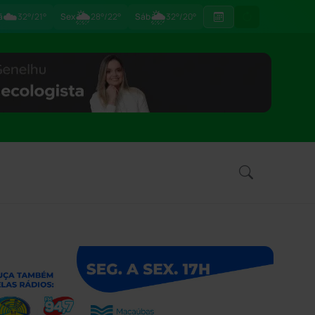
☁️
🌦
🌦
ã
32°/21°
Sex
28°/22°
Sáb
32°/20°