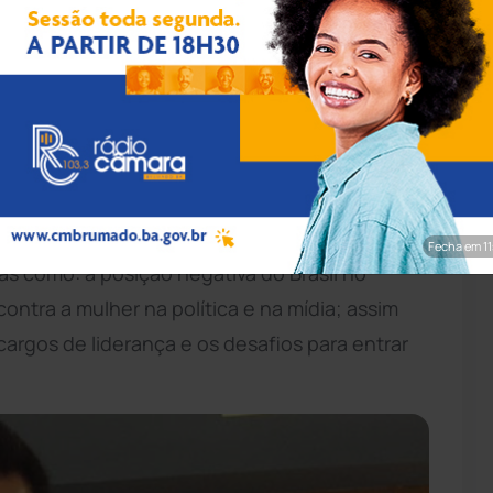
 Divulgação
tada Ivana Bastos participou do Primeiro
a, realizado nos dias 27, 28 e 29 deste mês. O
ininas do partido para debater a importância da
isão e no cenário político. Com uma vasta
Fecha em 9
s como: a posição negativa do Brasil no
contra a mulher na política e na mídia; assim
argos de liderança e os desafios para entrar