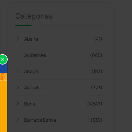
Categorias
Abaíra
(41)
Acidentes
(665)
Anagé
(183)
Aracatu
(373)
Bahia
(14543)
Barra da Estiva
(333)