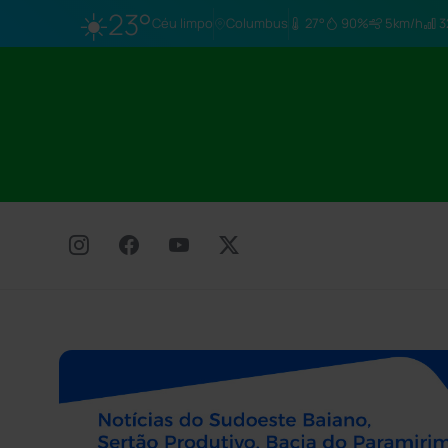
☀️
23°
Céu limpo
Columbus
27°
90%
5km/h
3