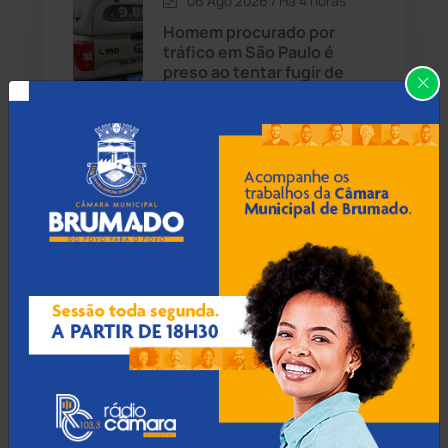
06 Ago 2026 / Há 4 horas
Candiba
(157)
Homem procurado por
tráfico em São Paulo é
Cândido Sales
(121)
preso ao tentar fugir de
ônibus em Cândido Sales
Caraíbas
(103)
Carinhanha
(299)
06 Ago 2026 / Há 4 horas
Homem é esfaqueado no
Caturama
(65)
pulso e agredido a
capacetadas na zona rural
de Guanambi
Chapada Diamantina
(430)
Condeúba
(133)
06 Ago 2026 / Há 5 horas
Contendas do Sincorá
(79)
Idoso de 76 anos é preso
por estuprar criança com