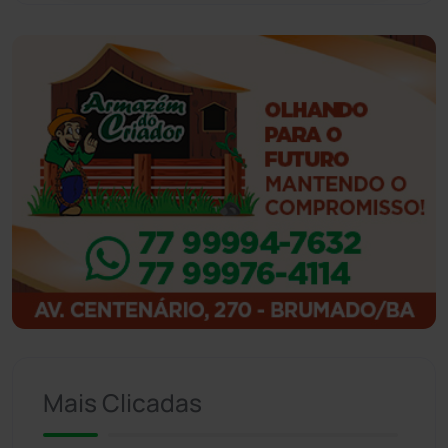
Guanambi
(3494)
Ibiassucê
(167)
Ibicoara
(220)
Ibipitanga
(116)
Ibitiara
(32)
Igaporã
(218)
Ituaçu
(256)
Mais Clicadas
Iuiu
(173)