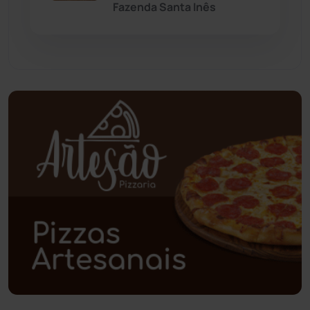
Fazenda Santa Inês
Paramirim
(342)
Pindaí
(103)
Piripá
(90)
Planalto
(59)
Poções
(182)
Polícia Civil
(57)
Polícia Militar
(27)
Política
(03)