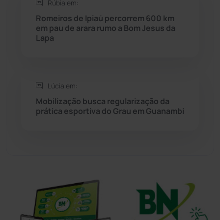
Rúbia em:
Sítio do Mato
(42)
Romeiros de Ipiaú percorrem 600 km
em pau de arara rumo a Bom Jesus da
Sudoeste Baiano
(1530)
Lapa
Tanhaçu
(425)
Tanque Novo
(126)
Lúcia em:
Mobilização busca regularização da
prática esportiva do Grau em Guanambi
Tecnologia
(12)
Urandi
(156)
Vitória da Conquista
(2513)