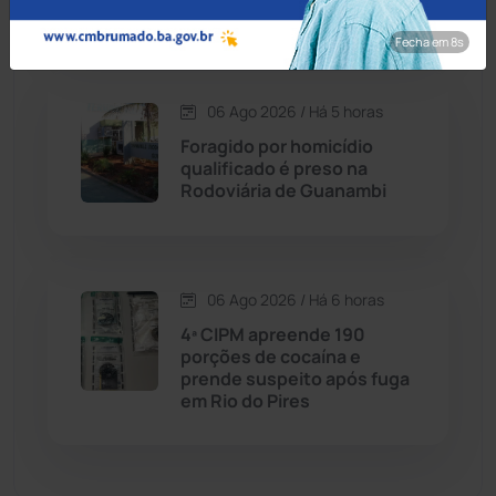
Cordeiros
(49)
deficiência em Jequié
Fecha em 7s
Dom Basílio
(391)
06 Ago 2026 / Há 5 horas
Economia
(1235)
Foragido por homicídio
qualificado é preso na
Educação
(232)
Rodoviária de Guanambi
Érico Cardoso
(82)
06 Ago 2026 / Há 6 horas
Esportes
(522)
4ª CIPM apreende 190
porções de cocaína e
Eventos
(24)
prende suspeito após fuga
em Rio do Pires
Feira da Mata
(23)
Guajeru
(130)