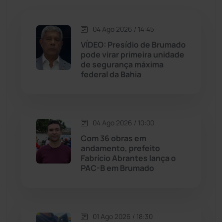
Jacaraci
(97)
04 Ago 2026 / 14:45
VÍDEO: Presídio de Brumado
Jequié
(313)
pode virar primeira unidade
de segurança máxima
federal da Bahia
Jussiape
(97)
Justiça
(1466)
04 Ago 2026 / 10:00
Lagoa Real
(182)
Com 36 obras em
andamento, prefeito
Licínio de Almeida
(118)
Fabrício Abrantes lança o
PAC-B em Brumado
Livramento de Nossa...
(1338)
Macaúbas
(713)
01 Ago 2026 / 18:30