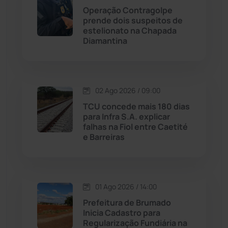
Operação Contragolpe
Maetinga
(101)
prende dois suspeitos de
estelionato na Chapada
Diamantina
Malhada
(82)
Malhada de Pedras
(507)
02 Ago 2026 / 09:00
Matina
(71)
TCU concede mais 180 dias
para Infra S.A. explicar
falhas na Fiol entre Caetité
Mortugaba
(31)
e Barreiras
Mundo
(436)
Oliveira dos Brejinhos
(67)
01 Ago 2026 / 14:00
Prefeitura de Brumado
Palmas de Monte Alto
(260)
Inicia Cadastro para
Regularização Fundiária na