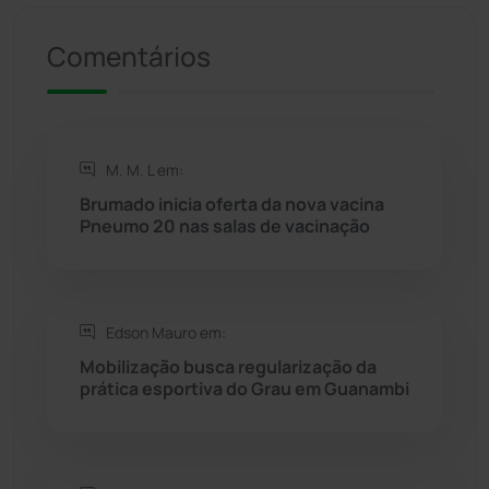
Presidente Jânio Qu...
(125)
Comentários
Riacho de Santana
(309)
Rio de Contas
(410)
M. M. L em:
Rio do Antônio
(203)
Brumado inicia oferta da nova vacina
Pneumo 20 nas salas de vacinação
Rio do Pires
(98)
Saúde
(2427)
Edson Mauro em:
Mobilização busca regularização da
Seabra
(50)
prática esportiva do Grau em Guanambi
Sebastião Laranjeiras
(96)