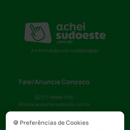
A informação com credibilidade!
Fale/Anuncie Conosco
(77) 99968-1705
redacao@acheisudoeste.com.br
🍪 Preferências de Cookies