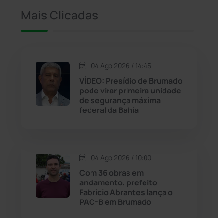
Ituaçu
(256)
Mais Clicadas
Iuiu
(173)
Jacaraci
(97)
04 Ago 2026 / 14:45
VÍDEO: Presídio de Brumado
Jequié
(313)
pode virar primeira unidade
de segurança máxima
federal da Bahia
Jussiape
(97)
Justiça
(1466)
04 Ago 2026 / 10:00
Lagoa Real
(182)
Com 36 obras em
andamento, prefeito
Licínio de Almeida
(118)
Fabrício Abrantes lança o
PAC-B em Brumado
Livramento de Nossa...
(1338)