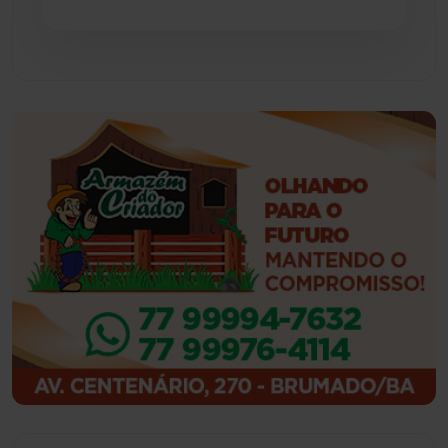
Feira da Mata
(23)
Guajeru
(130)
Guanambi
(3494)
Ibiassucê
(167)
Ibicoara
(220)
Ibipitanga
(116)
Ibitiara
(32)
Igaporã
(218)