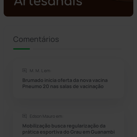
Política
(03)
Presidente Jânio Qu...
(125)
Comentários
Riacho de Santana
(309)
Rio de Contas
(410)
M. M. L em:
Rio do Antônio
(203)
Brumado inicia oferta da nova vacina
Pneumo 20 nas salas de vacinação
Rio do Pires
(98)
Saúde
(2427)
Edson Mauro em:
Mobilização busca regularização da
Seabra
(50)
prática esportiva do Grau em Guanambi