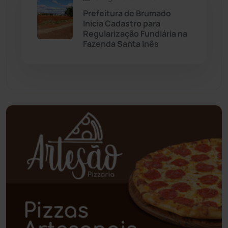
Prefeitura de Brumado
Palmas de Monte Alto
(260)
Inicia Cadastro para
Regularização Fundiária na
Fazenda Santa Inês
Paramirim
(342)
Pindaí
(103)
Piripá
(90)
Planalto
(59)
Poções
(182)
Polícia Civil
(57)
Polícia Militar
(27)