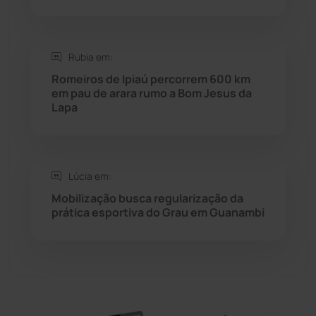
Sebastião Laranjeiras
(96)
Rúbia em:
Sítio do Mato
(42)
Romeiros de Ipiaú percorrem 600 km
em pau de arara rumo a Bom Jesus da
Sudoeste Baiano
(1530)
Lapa
Tanhaçu
(425)
Tanque Novo
(126)
Lúcia em:
Mobilização busca regularização da
prática esportiva do Grau em Guanambi
Tecnologia
(12)
Urandi
(156)
Vitória da Conquista
(2513)