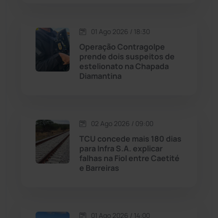
Macaúbas
(713)
01 Ago 2026 / 18:30
Operação Contragolpe
Maetinga
(101)
prende dois suspeitos de
estelionato na Chapada
Diamantina
Malhada
(82)
Malhada de Pedras
(507)
02 Ago 2026 / 09:00
Matina
(71)
TCU concede mais 180 dias
para Infra S.A. explicar
falhas na Fiol entre Caetité
Mortugaba
(31)
e Barreiras
Mundo
(436)
Oliveira dos Brejinhos
(67)
01 Ago 2026 / 14:00