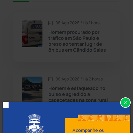
Caetité
(1504)
06 Ago 2026 / Há 1 hora
Candiba
(157)
Homem procurado por
tráfico em São Paulo é
Cândido Sales
(121)
preso ao tentar fugir de
ônibus em Cândido Sales
Caraíbas
(103)
Carinhanha
(299)
06 Ago 2026 / Há 2 horas
Homem é esfaqueado no
Caturama
(65)
pulso e agredido a
capacetadas na zona rural
de Guanambi
Chapada Diamantina
(430)
Condeúba
(133)