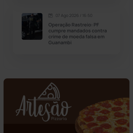
Oliveira dos Brejinhos
(67)
07 Ago 2026 / 16:50
Palmas de Monte Alto
(262)
Operação Rastreio: PF
cumpre mandados contra
Paramirim
(342)
crime de moeda falsa em
Guanambi
Pindaí
(103)
Piripá
(90)
Planalto
(59)
Poções
(182)
Polícia Civil
(59)