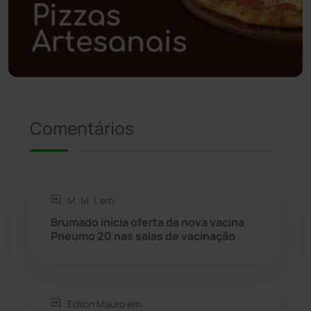
Polícia Militar
(27)
Política
(03)
Presidente Jânio Qu...
(125)
Riacho de Santana
(309)
Comentários
Rio de Contas
(411)
Rio do Antônio
(203)
M. M. L em:
Brumado inicia oferta da nova vacina
Rio do Pires
(98)
Pneumo 20 nas salas de vacinação
Saúde
(2429)
Edson Mauro em:
Seabra
(50)