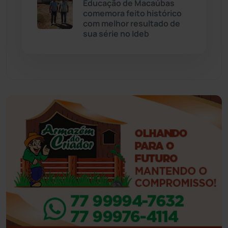
Educação de Macaúbas
comemora feito histórico
Feira da Mata
(23)
com melhor resultado de
sua série no Ideb
Guajeru
(130)
Guanambi
(3498)
Ibiassucê
(167)
Ibicoara
(221)
Ibipitanga
(116)
Ibitiara
(32)
Igaporã
(218)