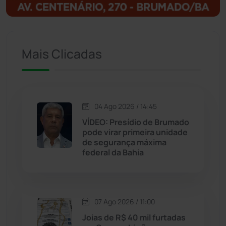
Ituaçu
(256)
Iuiu
(173)
Mais Clicadas
Jacaraci
(97)
Jequié
(314)
04 Ago 2026 / 14:45
VÍDEO: Presídio de Brumado
Jussiape
(98)
pode virar primeira unidade
de segurança máxima
Justiça
(1470)
federal da Bahia
Lagoa Real
(182)
07 Ago 2026 / 11:00
Licínio de Almeida
(118)
Joias de R$ 40 mil furtadas