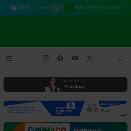
🌤️
30°
Columbus
35°
67%
17km/h
33°/21°