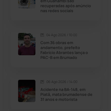
em Guanambi são
Livramento de Nossa...
(1338)
recuperadas após anúncio
nas redes sociais
Macaúbas
(715)
Maetinga
(101)
04 Ago 2026 / 10:00
Com 36 obras em
Malhada
(82)
andamento, prefeito
Fabrício Abrantes lança o
PAC-B em Brumado
Malhada de Pedras
(508)
Matina
(71)
06 Ago 2026 / 14:00
Mortugaba
(31)
Acidente na BA-148, em
Piatã, mata brumadense de
31 anos e motorista
Mundo
(437)