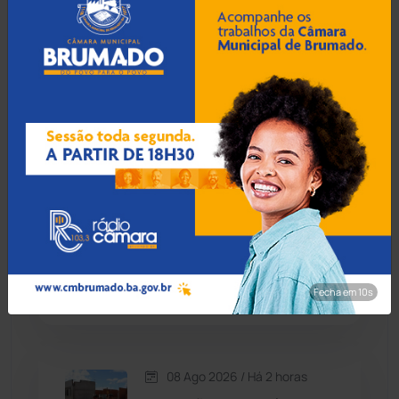
08 Ago 2026 / Há 1 hora
Contendas do Sincorá
(79)
Vitória da Conquista é a
cidade mais segura da
Cordeiros
(49)
Bahia pelo 4º ano
consecutivo
Dom Basílio
(391)
Economia
(1236)
08 Ago 2026 / Há 1 hora
Brumado: Motos
Educação
(232)
barulhentas são
apreendidas em operação
da PM contra poluição
Érico Cardoso
(82)
sonora
Fecha em 9s
Esportes
(522)
08 Ago 2026 / Há 2 horas
Eventos
(24)