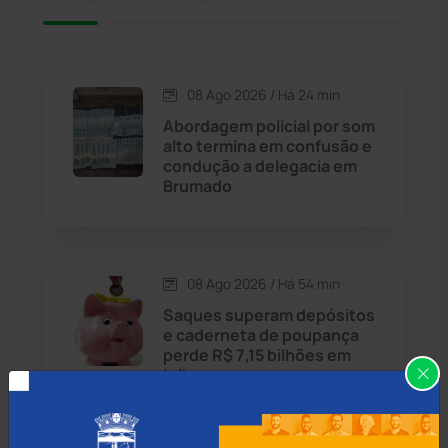
Caetité
(1504)
08 Ago 2026 / Há 24 min
Candiba
(157)
Abordagem policial por som
alto termina em confusão e
Cândido Sales
(121)
condução a delegacia em
Brumado
Caraíbas
(103)
Carinhanha
(300)
08 Ago 2026 / Há 54 min
Saques superam depósitos
Caturama
(65)
e caderneta de poupança
perde R$ 7,15 bilhões em
julho
Chapada Diamantina
(430)
Condeúba
(133)