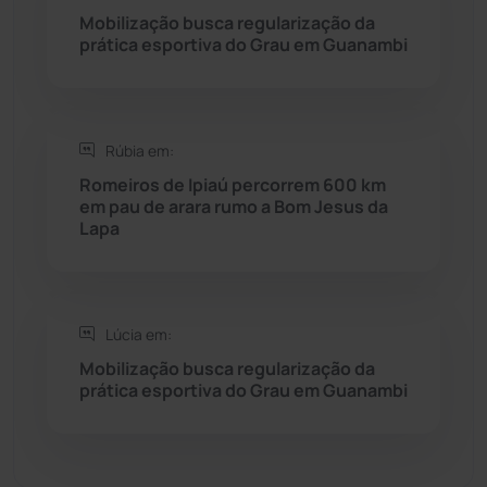
Mobilização busca regularização da
prática esportiva do Grau em Guanambi
Sebastião Laranjeiras
(96)
Sítio do Mato
(42)
Rúbia em:
Sudoeste Baiano
(1530)
Romeiros de Ipiaú percorrem 600 km
em pau de arara rumo a Bom Jesus da
Lapa
Tanhaçu
(426)
Tanque Novo
(126)
Lúcia em:
Tecnologia
(12)
Mobilização busca regularização da
prática esportiva do Grau em Guanambi
Urandi
(157)
Vitória da Conquista
(2515)