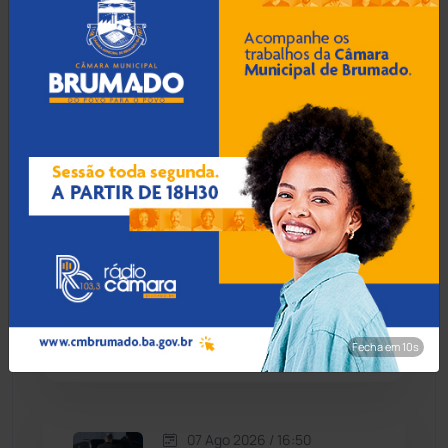
Condeúba
(133)
Contendas do Sincorá
(79)
07 Ago 2026 / 17:30
MP recomenda que escola
Cordeiros
(49)
readmita aluno autista
impedido de frequentar
aulas em Porto Seguro
Dom Basílio
(391)
Economia
(1235)
07 Ago 2026 / 17:00
Educação
(232)
Prefeito de Brumado
anuncia reajuste salarial de
9% para servidores
Érico Cardoso
(82)
públicos
Fecha em 8s
Esportes
(522)
07 Ago 2026 / 16:50
Eventos
(24)