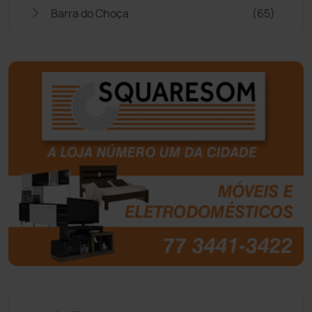
Barra do Choça
(65)
Belo Campo
(57)
Bom Jesus da Lapa
(507)
Boquira
(152)
Botuporã
(72)
Brasil
(7680)
Brumado
(31958)
Caculé
(697)