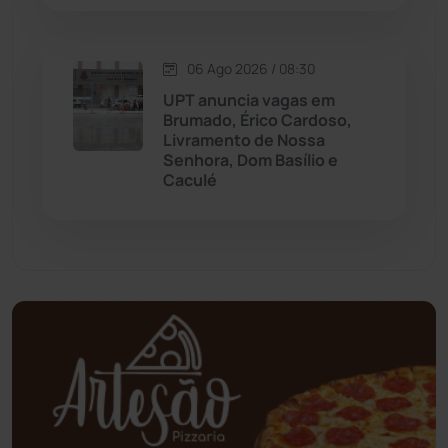
Oliveira dos Brejinhos
(67)
06 Ago 2026 / 08:30
Palmas de Monte Alto
(261)
UPT anuncia vagas em
Brumado, Érico Cardoso,
Paramirim
(342)
Livramento de Nossa
Senhora, Dom Basílio e
Caculé
Pindaí
(103)
Piripá
(90)
Planalto
(59)
Poções
(182)
Polícia Civil
(58)