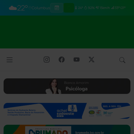
☁️
22°
Columbus
24°
92%
15km/h
33°/21°