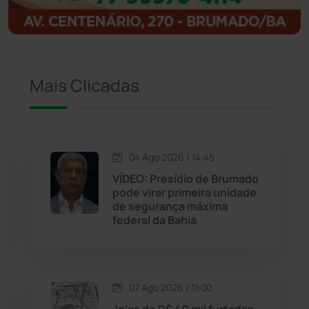
Ituaçu
(256)
Iuiu
(173)
Mais Clicadas
Jacaraci
(97)
Jequié
(314)
04 Ago 2026 / 14:45
VÍDEO: Presídio de Brumado
Jussiape
(97)
pode virar primeira unidade
de segurança máxima
Justiça
(1470)
federal da Bahia
Lagoa Real
(182)
07 Ago 2026 / 11:00
Licínio de Almeida
(118)