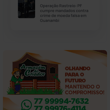
Operação Rastreio: PF
cumpre mandados contra
Feira da Mata
(23)
crime de moeda falsa em
Guanambi
Guajeru
(130)
Guanambi
(3498)
Ibiassucê
(167)
Ibicoara
(221)
Ibipitanga
(116)
Ibitiara
(32)
Igaporã
(218)