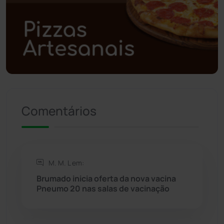
Polícia Militar
(27)
Política
(03)
Presidente Jânio Qu...
(125)
Riacho de Santana
(309)
Comentários
Rio de Contas
(410)
Rio do Antônio
(203)
M. M. L em:
Rio do Pires
(98)
Brumado inicia oferta da nova vacina
Pneumo 20 nas salas de vacinação
Saúde
(2427)