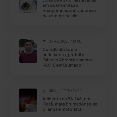
Joias de R$ 40 mil furtadas
em Guanambi são
Livramento de Nossa...
(1338)
recuperadas após anúncio
nas redes sociais
Macaúbas
(714)
Maetinga
(101)
04 Ago 2026 / 10:00
Com 36 obras em
Malhada
(82)
andamento, prefeito
Fabrício Abrantes lança o
PAC-B em Brumado
Malhada de Pedras
(508)
Matina
(71)
06 Ago 2026 / 14:00
Mortugaba
(31)
Acidente na BA-148, em
Piatã, mata brumadense de
31 anos e motorista
Mundo
(437)