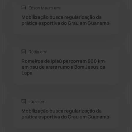
Seabra
(50)
Edson Mauro em:
Mobilização busca regularização da
Sebastião Laranjeiras
(96)
prática esportiva do Grau em Guanambi
Sítio do Mato
(42)
Sudoeste Baiano
(1530)
Rúbia em:
Romeiros de Ipiaú percorrem 600 km
em pau de arara rumo a Bom Jesus da
Tanhaçu
(426)
Lapa
Tanque Novo
(126)
Tecnologia
(12)
Lúcia em:
Mobilização busca regularização da
Urandi
(157)
prática esportiva do Grau em Guanambi