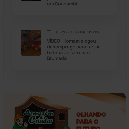
em Guanambi
Érico Cardoso
(82)
Esportes
(522)
08 Ago 2026 / Há 5 horas
Eventos
(24)
VÍDEO: Homem alegou
desemprego para furtar
bateria de carro em
Feira da Mata
(23)
Brumado
Guajeru
(130)
Guanambi
(3501)
Ibiassucê
(167)
Ibicoara
(221)