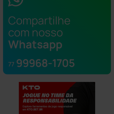
Compartilhe
com nosso
Whatsapp
99968-1705
77