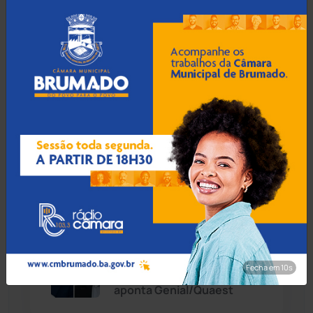
fiscalização de gastos
públicos à Prefeitura de
Chapada Diamantina
(429)
Mairi
Condeúba
(133)
Contendas do Sincorá
(79)
05 Ago 2026 / 18:00
Operação Ultio apreende
Cordeiros
(49)
armas e prende homem em
investigação de homicídio
em Caraíbas
Dom Basílio
(391)
Economia
(1235)
05 Ago 2026 / 17:30
Educação
(231)
Lula lidera no 1º e 2º turnos
Fecha em 8s
contra Flávio Bolsonaro,
aponta Genial/Quaest
Érico Cardoso
(82)