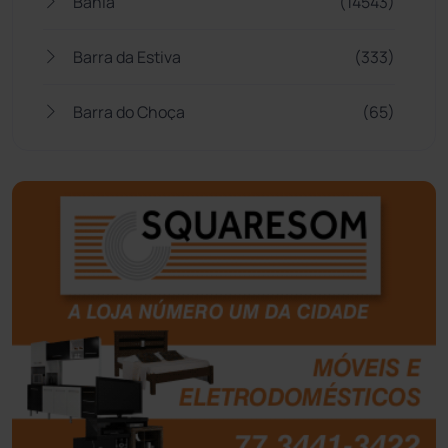
Bahia
(14543)
Barra da Estiva
(333)
Barra do Choça
(65)
Belo Campo
(57)
Bom Jesus da Lapa
(505)
Boquira
(152)
Botuporã
(72)
Brasil
(7679)
Brumado
(31951)