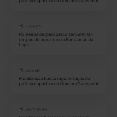
prática esportiva do Grau em Guanambi
Saúde
(2427)
Rúbia em:
Seabra
(49)
Romeiros de Ipiaú percorrem 600 km
em pau de arara rumo a Bom Jesus da
Sebastião Laranjeiras
(96)
Lapa
Sítio do Mato
(42)
Sudoeste Baiano
(1530)
Lúcia em:
Mobilização busca regularização da
prática esportiva do Grau em Guanambi
Tanhaçu
(425)
Tanque Novo
(126)
Leonardo em:
Tecnologia
(12)