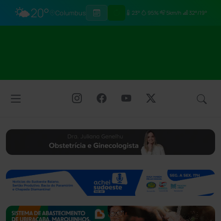
🌤️
20°
Columbus
23°
95%
5km/h
32°/19°