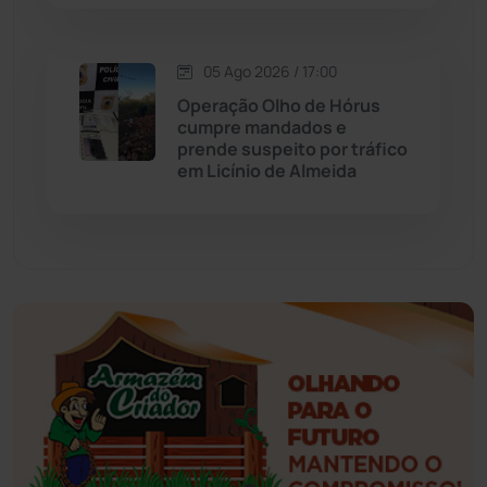
Esportes
(522)
05 Ago 2026 / 17:00
Eventos
(24)
Operação Olho de Hórus
cumpre mandados e
prende suspeito por tráfico
Feira da Mata
(23)
em Licínio de Almeida
Guajeru
(130)
Guanambi
(3492)
Ibiassucê
(167)
Ibicoara
(220)
Ibipitanga
(116)