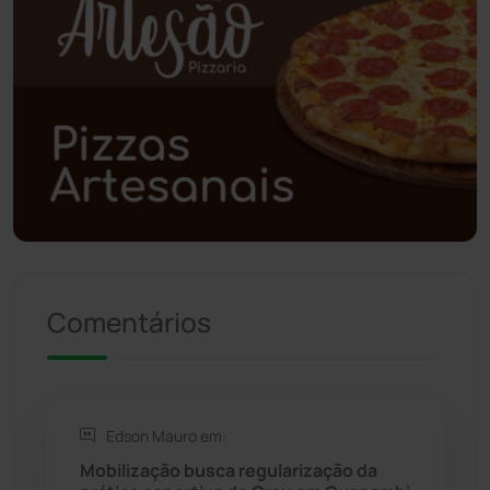
Poções
(182)
Polícia Civil
(55)
Polícia Militar
(27)
Política
(03)
Presidente Jânio Qu...
(125)
Riacho de Santana
(309)
Comentários
Rio de Contas
(410)
Rio do Antônio
(203)
Edson Mauro em:
Mobilização busca regularização da
Rio do Pires
(97)