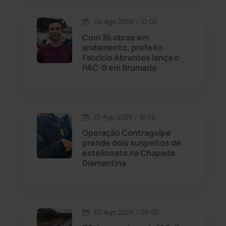
Lagoa Real
(182)
04 Ago 2026 / 10:00
Licínio de Almeida
(118)
Com 36 obras em
andamento, prefeito
Fabrício Abrantes lança o
Livramento de Nossa...
(1338)
PAC-B em Brumado
Macaúbas
(713)
01 Ago 2026 / 18:30
Maetinga
(101)
Operação Contragolpe
prende dois suspeitos de
Malhada
(82)
estelionato na Chapada
Diamantina
Malhada de Pedras
(507)
Matina
(71)
02 Ago 2026 / 09:00