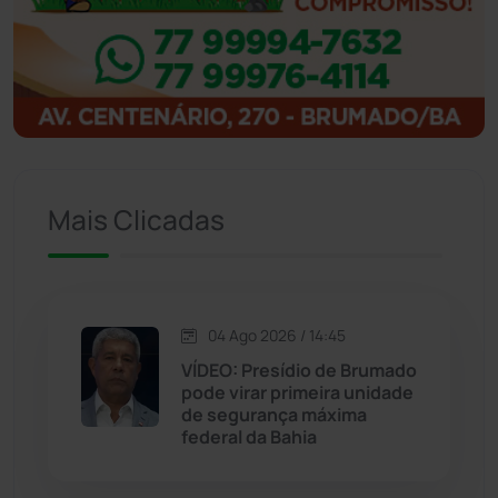
Ibitiara
(31)
Igaporã
(217)
Ituaçu
(256)
Iuiu
(173)
Mais Clicadas
Jacaraci
(97)
Jequié
(311)
04 Ago 2026 / 14:45
VÍDEO: Presídio de Brumado
pode virar primeira unidade
Jussiape
(97)
de segurança máxima
federal da Bahia
Justiça
(1464)