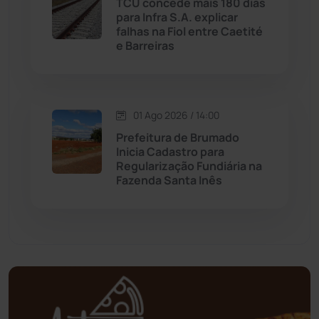
TCU concede mais 180 dias
Mortugaba
(31)
para Infra S.A. explicar
falhas na Fiol entre Caetité
Mundo
(436)
e Barreiras
Oliveira dos Brejinhos
(67)
01 Ago 2026 / 14:00
Palmas de Monte Alto
(260)
Prefeitura de Brumado
Inicia Cadastro para
Paramirim
(341)
Regularização Fundiária na
Fazenda Santa Inês
Pindaí
(103)
Piripá
(90)
Planalto
(59)