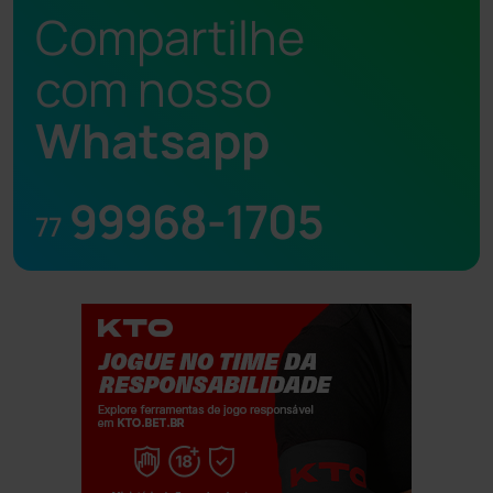
Compartilhe
com nosso
Whatsapp
99968-1705
77