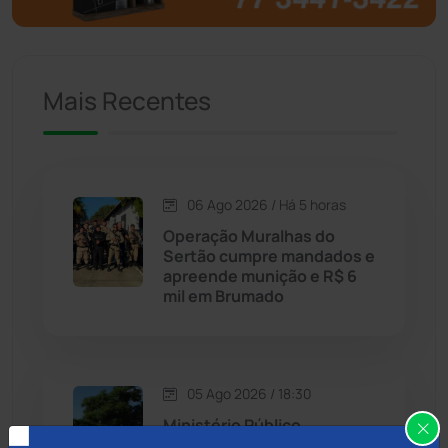
Caculé
(695)
Mais Recentes
Caetanos
(47)
Caetité
(1504)
06 Ago 2026 / Há 5 horas
Candiba
(157)
Operação Muralhas do
Sertão cumpre mandados e
Cândido Sales
(120)
apreende munição e R$ 6
mil em Brumado
Caraíbas
(103)
Carinhanha
(299)
05 Ago 2026 / 18:30
Ministério Público
Caturama
(65)
recomenda rigor na