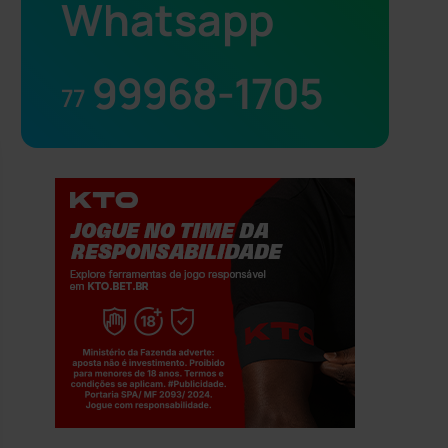
Whatsapp
99968-1705
77
Jogue com responsabilidade. 18+