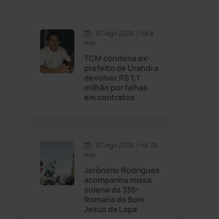
Caetanos
(47)
Caetité
(1504)
07 Ago 2026 / Há 8
min
Candiba
(157)
TCM condena ex-
prefeito de Urandi a
devolver R$ 1,7
Cândido Sales
(121)
milhão por falhas
em contratos
Caraíbas
(103)
Carinhanha
(299)
07 Ago 2026 / Há 38
min
Caturama
(65)
Jerônimo Rodrigues
acompanha missa
solene da 335ª
Chapada Diamantina
(430)
Romaria do Bom
Jesus da Lapa
Condeúba
(133)