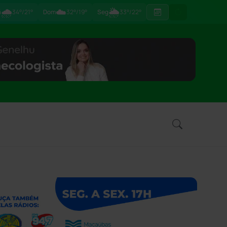
🌧
☁️
🌦
ã
34°/21°
Dom
32°/19°
Seg
33°/22°