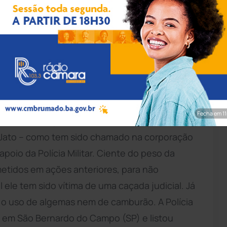
 Divulgação
 (TRF) da 4ª Região a doze anos e um mês de
logo seu recurso contra a sentença seja julgado
ximo dia 23. A cadeia, se nenhuma reviravolta
agem da Revista Veja desta semana mostra os
Fecha em 9
r a ordem de prisão contra a maior estrela do
va-Jato – como tem sido chamado na corporação
apoio da Polícia Militar. Ciente do peso da
ometidos em ações anteriores, para não
 ele tem sido vítima de uma caçada judicial. Já
 o uso de algemas nem de camburão. A Polícia
a em São Bernardo do Campo (SP) e listou