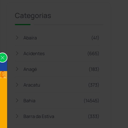
Categorias
Abaíra
(41)
Acidentes
(665)
Anagé
(183)
Aracatu
(373)
Bahia
(14545)
Barra da Estiva
(333)