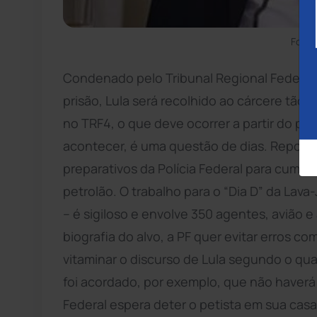
Foto:
Condenado pelo Tribunal Regional Federal
prisão, Lula será recolhido ao cárcere tão 
no TRF4, o que deve ocorrer a partir do pró
acontecer, é uma questão de dias. Report
preparativos da Polícia Federal para cumpri
petrolão. O trabalho para o “Dia D” da La
– é sigiloso e envolve 350 agentes, avião e 
biografia do alvo, a PF quer evitar erros c
vitaminar o discurso de Lula segundo o qual
foi acordado, por exemplo, que não haverá
Federal espera deter o petista em sua cas