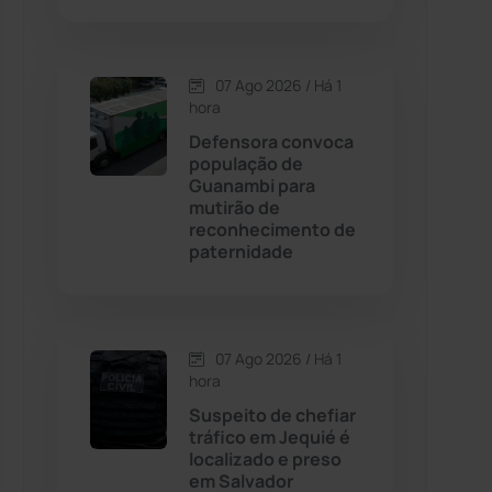
Contendas do Sincorá
(79)
07 Ago 2026 / Há 1
hora
Cordeiros
(49)
Defensora convoca
população de
Dom Basílio
(391)
Guanambi para
mutirão de
reconhecimento de
Economia
(1235)
paternidade
Educação
(232)
Érico Cardoso
(82)
07 Ago 2026 / Há 1
hora
Suspeito de chefiar
Esportes
(522)
tráfico em Jequié é
localizado e preso
Eventos
(24)
em Salvador