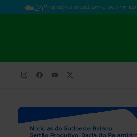
☁️
24°
Nublado
Columbus
29°
91%
3km/h
29°