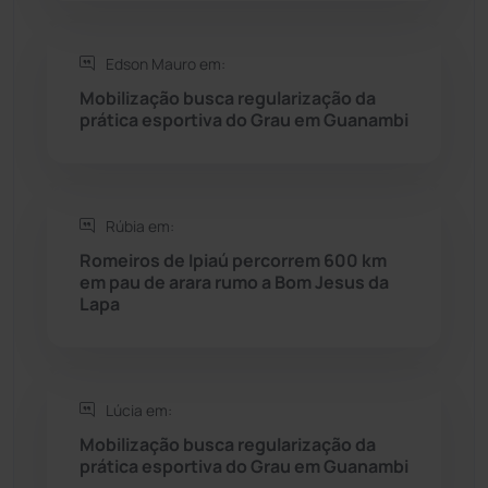
Saúde
(2427)
Edson Mauro em:
Seabra
(50)
Mobilização busca regularização da
prática esportiva do Grau em Guanambi
Sebastião Laranjeiras
(96)
Sítio do Mato
(42)
Rúbia em:
Romeiros de Ipiaú percorrem 600 km
Sudoeste Baiano
(1530)
em pau de arara rumo a Bom Jesus da
Lapa
Tanhaçu
(426)
Tanque Novo
(126)
Lúcia em:
Mobilização busca regularização da
Tecnologia
(12)
prática esportiva do Grau em Guanambi