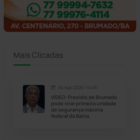
Ibitiara
(32)
Igaporã
(218)
Ituaçu
(256)
Iuiu
(173)
Mais Clicadas
Jacaraci
(97)
Jequié
(314)
04 Ago 2026 / 14:45
VÍDEO: Presídio de Brumado
pode virar primeira unidade
Jussiape
(97)
de segurança máxima
federal da Bahia
Justiça
(1466)
Lagoa Real
(182)