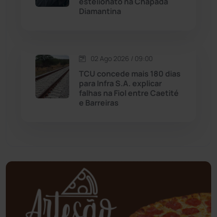
estelionato na Chapada
Diamantina
Mundo
(436)
Oliveira dos Brejinhos
(67)
02 Ago 2026 / 09:00
Palmas de Monte Alto
(260)
TCU concede mais 180 dias
para Infra S.A. explicar
falhas na Fiol entre Caetité
Paramirim
(342)
e Barreiras
Pindaí
(103)
Piripá
(90)
Planalto
(59)
Poções
(182)