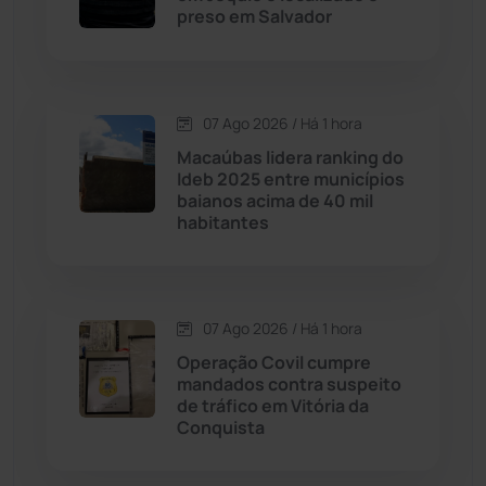
preso em Salvador
Chapada Diamantina
(430)
Condeúba
(133)
07 Ago 2026 / Há 1 hora
Contendas do Sincorá
(79)
Macaúbas lidera ranking do
Ideb 2025 entre municípios
Cordeiros
(49)
baianos acima de 40 mil
habitantes
Dom Basílio
(391)
Economia
(1235)
07 Ago 2026 / Há 1 hora
Operação Covil cumpre
Educação
(232)
mandados contra suspeito
de tráfico em Vitória da
Conquista
Érico Cardoso
(82)