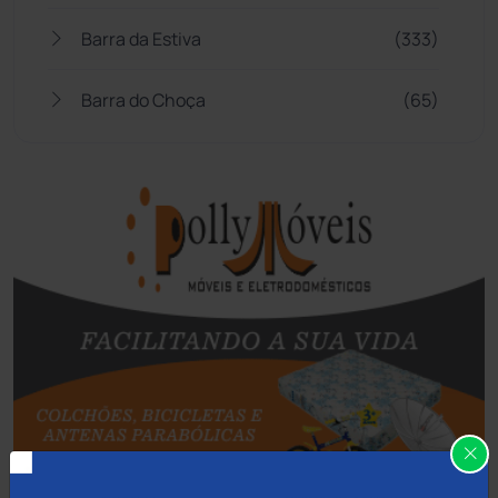
Barra da Estiva
(333)
Barra do Choça
(65)
Belo Campo
(57)
Bom Jesus da Lapa
(505)
Boquira
(152)
Botuporã
(72)
Brasil
(7679)
Brumado
(31955)