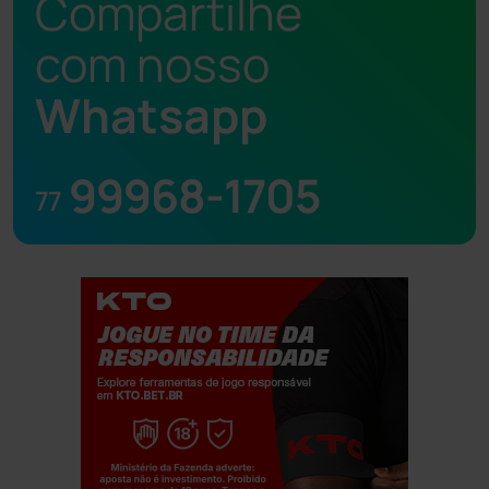
Compartilhe
com nosso
Whatsapp
99968-1705
77