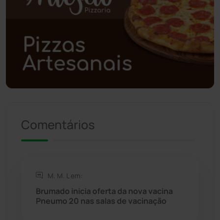
Polícia Civil
(57)
Polícia Militar
(27)
Política
(03)
Presidente Jânio Qu...
(125)
Comentários
Riacho de Santana
(309)
Rio de Contas
(410)
M. M. L em:
Rio do Antônio
(203)
Brumado inicia oferta da nova vacina
Pneumo 20 nas salas de vacinação
Rio do Pires
(98)