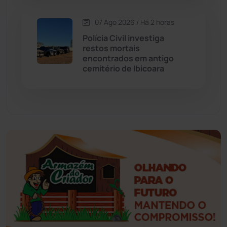
Esportes
(522)
07 Ago 2026 / Há 2 horas
Eventos
(24)
Polícia Civil investiga
restos mortais
encontrados em antigo
Feira da Mata
(23)
cemitério de Ibicoara
Guajeru
(130)
Guanambi
(3495)
Ibiassucê
(167)
Ibicoara
(221)
Ibipitanga
(116)