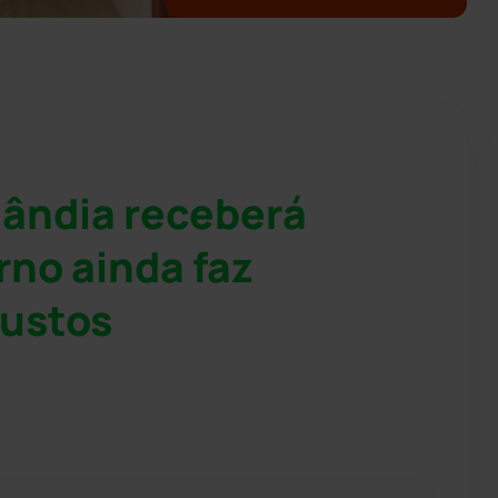
lândia receberá
rno ainda faz
custos