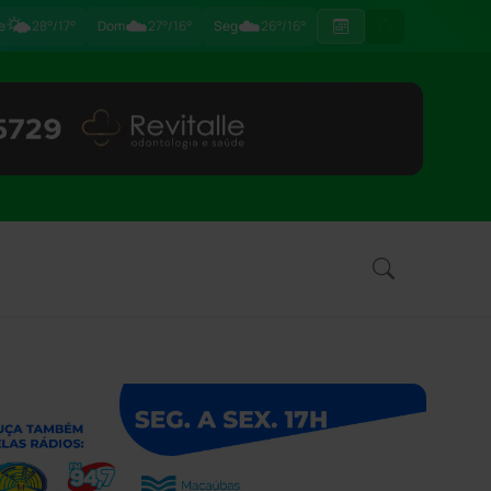
🌤️
☁️
☁️
e
28°/17°
Dom
27°/16°
Seg
26°/16°