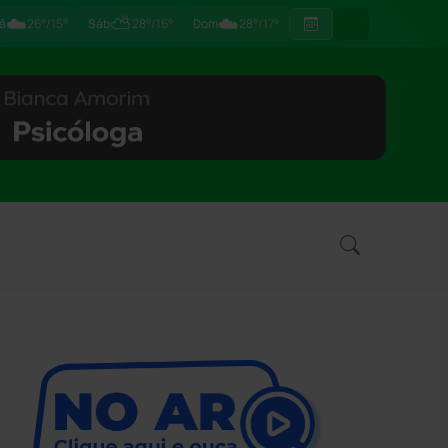
☁️
⛅
☁️
ã
26°/15°
Sáb
28°/16°
Dom
28°/17°