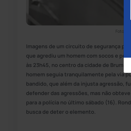
Foto: A
Imagens de um circuito de segurança pod
que agrediu um homem com socos e pontap
às 23h45, no centro da cidade de Brumad
homem seguia tranquilamente pela via pú
bandido, que além da injusta agressão, fur
defender das agressões, mas não obteve 
para a polícia no último sábado (16). Ron
busca de deter o elemento.