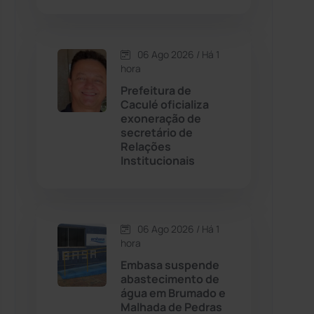
Contendas do Sincorá
(79)
06 Ago 2026 / Há 1
hora
Cordeiros
(49)
Prefeitura de
Caculé oficializa
Dom Basílio
(391)
exoneração de
secretário de
Relações
Economia
(1235)
Institucionais
Educação
(232)
Érico Cardoso
(82)
06 Ago 2026 / Há 1
hora
Embasa suspende
Esportes
(522)
abastecimento de
água em Brumado e
Eventos
(24)
Malhada de Pedras