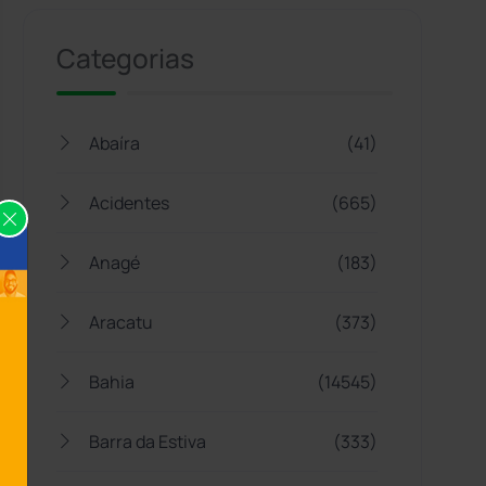
Categorias
Abaíra
(41)
Acidentes
(665)
Anagé
(183)
Aracatu
(373)
Bahia
(14545)
Barra da Estiva
(333)