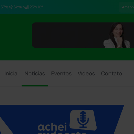
57%
6km/h
25°/16°
Amanh
Inicial
Notícias
Eventos
Vídeos
Contato