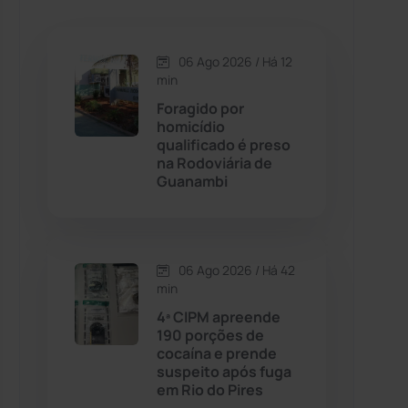
Caetanos
(47)
Caetité
(1504)
06 Ago 2026 / Há 12
min
Candiba
(157)
Foragido por
homicídio
qualificado é preso
Cândido Sales
(120)
na Rodoviária de
Guanambi
Caraíbas
(103)
Carinhanha
(299)
06 Ago 2026 / Há 42
min
Caturama
(65)
4ª CIPM apreende
190 porções de
cocaína e prende
Chapada Diamantina
(430)
suspeito após fuga
em Rio do Pires
Condeúba
(133)