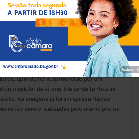
chei Sudoeste
e ajudar a polícia a encontrar um elemento
és, na noite da última segunda-feira (11),
o. Segundo apurou o site Achei Sudoeste, o
Fecha em 7
blica, quando foi surpreendido por um
tou o celular da vítima. Ele ainda tentou se
êxito. As imagens já foram apresentadas
das estão sendo realizadas pelo município, na