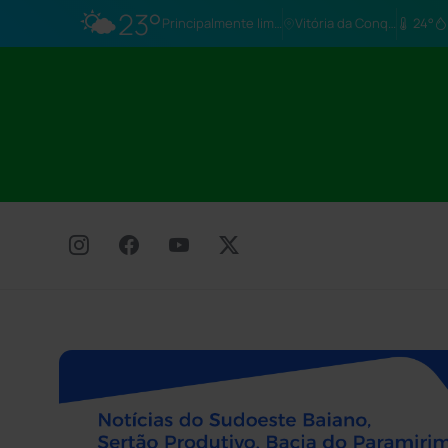
🌤️
23°
Principalmente limpo
Vitória da Conq…
24°