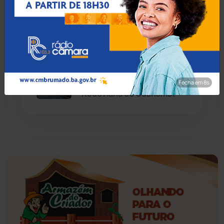
deficiência em Jequié
Érico Cardoso
(82)
Esportes
(522)
06 Ago 2026 / 17:00
Foragido por homicídio
Eventos
(24)
qualificado é preso na
Fecha em 6s
Rodoviária de Guanambi
Feira da Mata
(23)
Guajeru
(130)
Guanambi
(3494)
Ibiassucê
(167)
Ibicoara
(220)