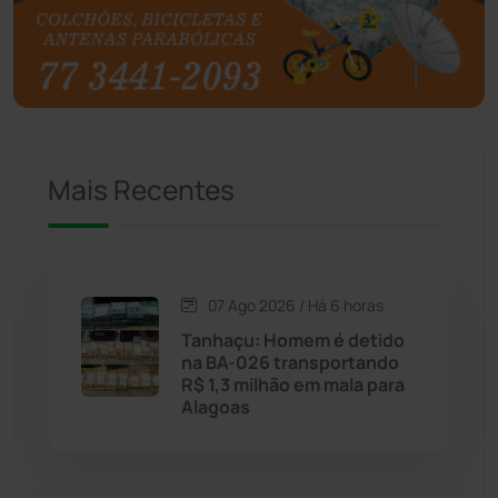
Brasil
(7679)
Brumado
(31955)
Caculé
(696)
Mais Recentes
Caetanos
(47)
Caetité
(1504)
07 Ago 2026 / Há 6 horas
Candiba
(157)
Tanhaçu: Homem é detido
na BA-026 transportando
Cândido Sales
(121)
R$ 1,3 milhão em mala para
Alagoas
Caraíbas
(103)