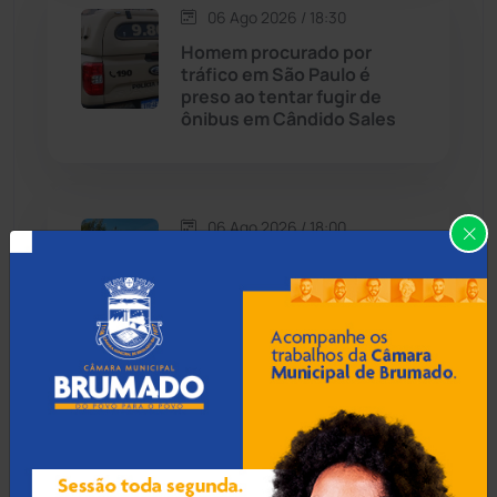
Carinhanha
(299)
06 Ago 2026 / 18:30
Homem procurado por
Caturama
(65)
tráfico em São Paulo é
preso ao tentar fugir de
ônibus em Cândido Sales
Chapada Diamantina
(430)
Condeúba
(133)
06 Ago 2026 / 18:00
Contendas do Sincorá
(79)
Homem é esfaqueado no
pulso e agredido a
Cordeiros
(49)
capacetadas na zona rural
de Guanambi
Dom Basílio
(391)
Economia
(1235)
06 Ago 2026 / 17:30
Idoso de 76 anos é preso
Educação
(232)
por estuprar criança com