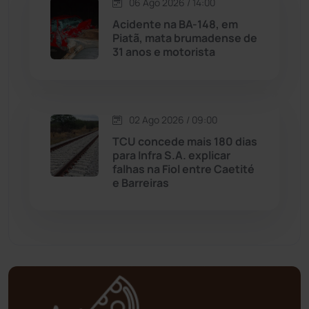
06 Ago 2026 / 14:00
Matina
(71)
Acidente na BA-148, em
Piatã, mata brumadense de
31 anos e motorista
Mortugaba
(31)
Mundo
(436)
02 Ago 2026 / 09:00
Oliveira dos Brejinhos
(67)
TCU concede mais 180 dias
para Infra S.A. explicar
Palmas de Monte Alto
(260)
falhas na Fiol entre Caetité
e Barreiras
Paramirim
(342)
Pindaí
(103)
Piripá
(90)