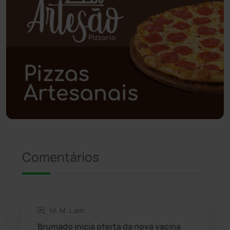
Planalto
(59)
Poções
(182)
Polícia Civil
(57)
Polícia Militar
(27)
Política
(03)
Presidente Jânio Qu...
(125)
Comentários
Riacho de Santana
(309)
Rio de Contas
(410)
M. M. L em:
Brumado inicia oferta da nova vacina