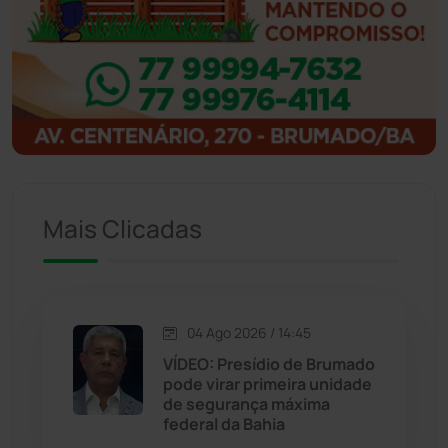
Ibipitanga
(116)
Ibitiara
(32)
Igaporã
(218)
Ituaçu
(256)
Mais Clicadas
Iuiu
(173)
Jacaraci
(97)
04 Ago 2026 / 14:45
VÍDEO: Presídio de Brumado
Jequié
(313)
pode virar primeira unidade
de segurança máxima
federal da Bahia
Jussiape
(97)