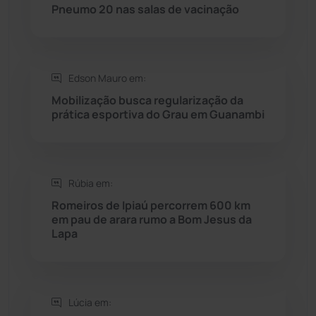
Rio do Antônio
(203)
Pneumo 20 nas salas de vacinação
Rio do Pires
(98)
Edson Mauro em:
Saúde
(2427)
Mobilização busca regularização da
prática esportiva do Grau em Guanambi
Seabra
(50)
Sebastião Laranjeiras
(96)
Rúbia em:
Sítio do Mato
(42)
Romeiros de Ipiaú percorrem 600 km
em pau de arara rumo a Bom Jesus da
Lapa
Sudoeste Baiano
(1530)
Tanhaçu
(426)
Lúcia em:
Tanque Novo
(126)