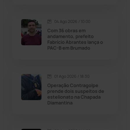
Justiça
(1466)
04 Ago 2026 / 10:00
Lagoa Real
(182)
Com 36 obras em
andamento, prefeito
Licínio de Almeida
(118)
Fabrício Abrantes lança o
PAC-B em Brumado
Livramento de Nossa...
(1338)
Macaúbas
(713)
01 Ago 2026 / 18:30
Operação Contragolpe
Maetinga
(101)
prende dois suspeitos de
estelionato na Chapada
Diamantina
Malhada
(82)
Malhada de Pedras
(507)