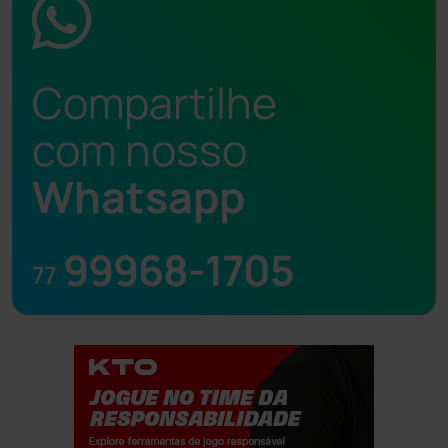
Compartilhe
com nosso
Whatsapp
99968-1705
77