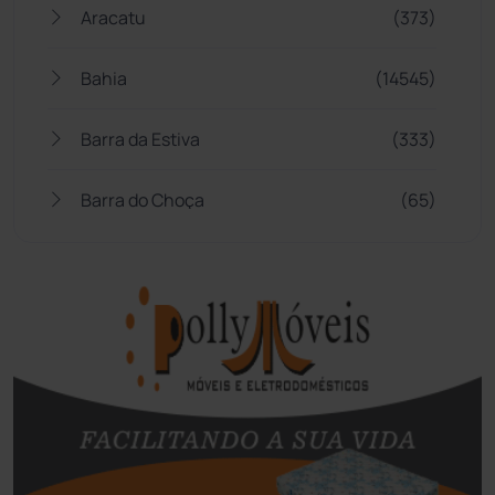
Aracatu
(373)
Bahia
(14545)
Barra da Estiva
(333)
Barra do Choça
(65)
Belo Campo
(57)
Bom Jesus da Lapa
(505)
Boquira
(152)
Botuporã
(72)