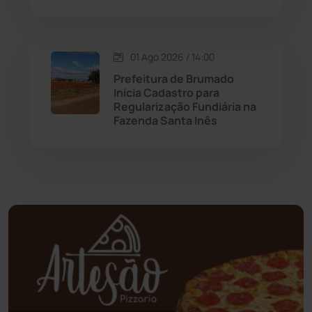
Mundo
(436)
Oliveira dos Brejinhos
(67)
01 Ago 2026 / 14:00
Prefeitura de Brumado
Palmas de Monte Alto
(260)
Inicia Cadastro para
Regularização Fundiária na
Fazenda Santa Inês
Paramirim
(342)
Pindaí
(103)
Piripá
(90)
Planalto
(59)
Poções
(182)