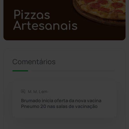
Polícia Civil
(57)
Polícia Militar
(27)
Política
(03)
Presidente Jânio Qu...
(125)
Comentários
Riacho de Santana
(309)
Rio de Contas
(410)
M. M. L em:
Rio do Antônio
(203)
Brumado inicia oferta da nova vacina
Pneumo 20 nas salas de vacinação
Rio do Pires
(97)