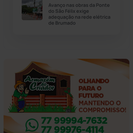
Avanço nas obras da Ponte
do São Félix exige
Eventos
(24)
adequação na rede elétrica
de Brumado
Feira da Mata
(23)
Guajeru
(130)
Guanambi
(3492)
Ibiassucê
(167)
Ibicoara
(220)
Ibipitanga
(116)
Ibitiara
(32)