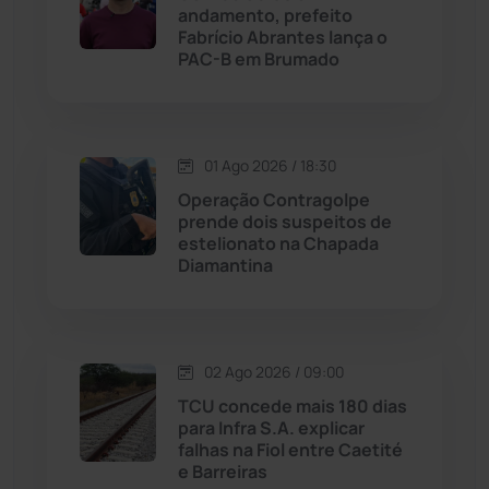
andamento, prefeito
Licínio de Almeida
(118)
Fabrício Abrantes lança o
PAC-B em Brumado
Livramento de Nossa...
(1338)
Macaúbas
(713)
01 Ago 2026 / 18:30
Operação Contragolpe
Maetinga
(101)
prende dois suspeitos de
estelionato na Chapada
Diamantina
Malhada
(82)
Malhada de Pedras
(507)
02 Ago 2026 / 09:00
Matina
(71)
TCU concede mais 180 dias
para Infra S.A. explicar
falhas na Fiol entre Caetité
Mortugaba
(31)
e Barreiras