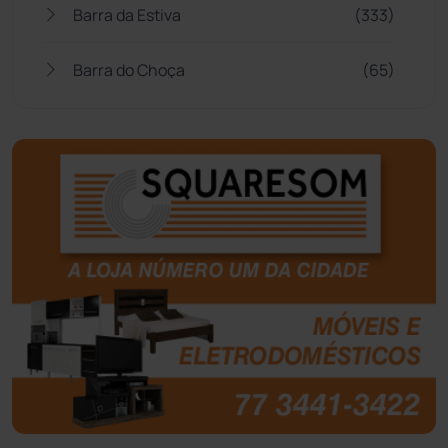
Barra da Estiva
(333)
Barra do Choça
(65)
Belo Campo
(57)
Bom Jesus da Lapa
(505)
Boquira
(152)
Botuporã
(72)
Brasil
(7679)
Brumado
(31953)