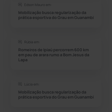
Saúde
(2427)
Edson Mauro em:
Mobilização busca regularização da
Seabra
(50)
prática esportiva do Grau em Guanambi
Sebastião Laranjeiras
(96)
Rúbia em:
Sítio do Mato
(42)
Romeiros de Ipiaú percorrem 600 km
em pau de arara rumo a Bom Jesus da
Sudoeste Baiano
(1530)
Lapa
Tanhaçu
(425)
Tanque Novo
(126)
Lúcia em:
Mobilização busca regularização da
prática esportiva do Grau em Guanambi
Tecnologia
(12)
Urandi
(156)