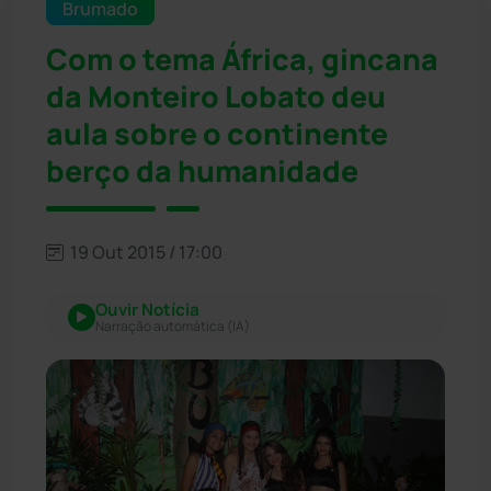
Brumado
Com o tema África, gincana
da Monteiro Lobato deu
aula sobre o continente
berço da humanidade
19 Out 2015 / 17:00
Ouvir Notícia
Narração automática (IA)