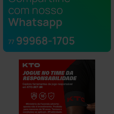
com nosso
Whatsapp
99968-1705
77