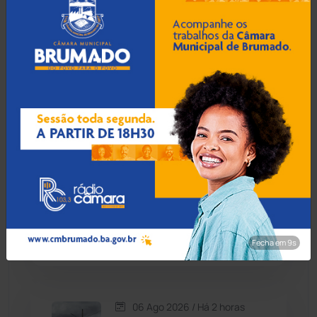
Condeúba
(133)
06 Ago 2026 / Há 1 hora
TCM-BA identifica acúmulo
Contendas do Sincorá
(79)
irregular de cargos na
Prefeitura de Igaporã
Cordeiros
(49)
Dom Basílio
(391)
06 Ago 2026 / Há 1 hora
Economia
(1235)
Sebara: Transporte
irregular de aves leva à
prisão de procurado pela
Educação
(232)
Justiça na BR-242
Fecha em 8s
Érico Cardoso
(82)
06 Ago 2026 / Há 2 horas
Esportes
(522)