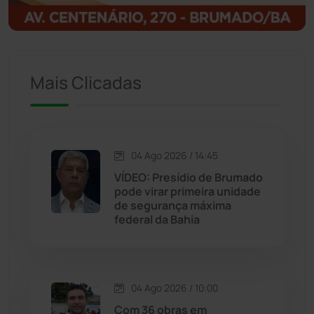
Igaporã
(218)
Ituaçu
(256)
Mais Clicadas
Iuiu
(173)
Jacaraci
(97)
04 Ago 2026 / 14:45
VÍDEO: Presídio de Brumado
Jequié
(312)
pode virar primeira unidade
de segurança máxima
federal da Bahia
Jussiape
(97)
Justiça
(1466)
04 Ago 2026 / 10:00
Lagoa Real
(182)
Com 36 obras em