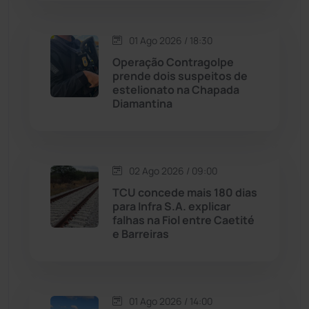
Macaúbas
(713)
01 Ago 2026 / 18:30
Maetinga
(101)
Operação Contragolpe
prende dois suspeitos de
estelionato na Chapada
Malhada
(82)
Diamantina
Malhada de Pedras
(507)
Matina
(71)
02 Ago 2026 / 09:00
TCU concede mais 180 dias
para Infra S.A. explicar
Mortugaba
(31)
falhas na Fiol entre Caetité
e Barreiras
Mundo
(436)
Oliveira dos Brejinhos
(67)
01 Ago 2026 / 14:00