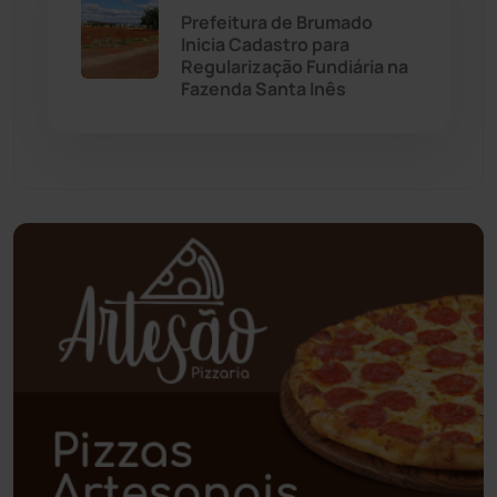
Palmas de Monte Alto
(260)
Prefeitura de Brumado
Inicia Cadastro para
Regularização Fundiária na
Paramirim
(341)
Fazenda Santa Inês
Pindaí
(103)
Piripá
(90)
Planalto
(59)
Poções
(182)
Polícia Civil
(55)
Polícia Militar
(27)