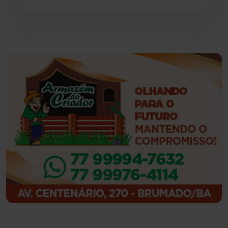
Guajeru
(130)
Guanambi
(3492)
Ibiassucê
(167)
Ibicoara
(220)
Ibipitanga
(116)
Ibitiara
(31)
Igaporã
(217)
Ituaçu
(256)