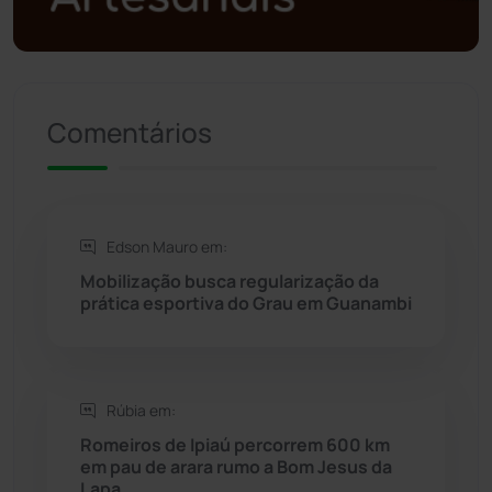
Política
(03)
Presidente Jânio Qu...
(125)
Comentários
Riacho de Santana
(309)
Rio de Contas
(410)
Edson Mauro em:
Rio do Antônio
(203)
Mobilização busca regularização da
prática esportiva do Grau em Guanambi
Rio do Pires
(97)
Saúde
(2427)
Rúbia em:
Seabra
(49)
Romeiros de Ipiaú percorrem 600 km
em pau de arara rumo a Bom Jesus da
Lapa