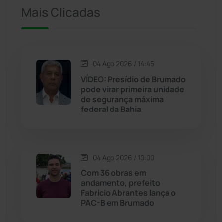
Mais Clicadas
Iuiu
(173)
Jacaraci
(97)
04 Ago 2026 / 14:45
Jequié
(311)
VÍDEO: Presídio de Brumado
pode virar primeira unidade
de segurança máxima
Jussiape
(97)
federal da Bahia
Justiça
(1464)
Lagoa Real
(182)
04 Ago 2026 / 10:00
Com 36 obras em
Licínio de Almeida
(118)
andamento, prefeito
Fabrício Abrantes lança o
PAC-B em Brumado
Livramento de Nossa...
(1338)