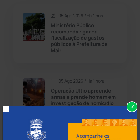
Caetité
(1504)
05 Ago 2026 / Há 1 hora
Candiba
(157)
Ministério Público
recomenda rigor na
Cândido Sales
(120)
fiscalização de gastos
públicos à Prefeitura de
Mairi
Caraíbas
(103)
Carinhanha
(299)
05 Ago 2026 / Há 1 hora
Caturama
(65)
Operação Ultio apreende
armas e prende homem em
investigação de homicídio
Chapada Diamantina
(429)
em Caraíbas
Condeúba
(133)
Contendas do Sincorá
(79)
05 Ago 2026 / Há 2 horas