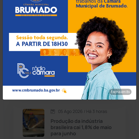
Lula lidera no 1º e 2º turnos
Cordeiros
(49)
contra Flávio Bolsonaro,
aponta Genial/Quaest
Dom Basílio
(391)
Economia
(1235)
05 Ago 2026 / Há 2 horas
Operação Olho de Hórus
Educação
(231)
cumpre mandados e
prende suspeito por tráfico
em Licínio de Almeida
Érico Cardoso
(82)
Fecha em 7s
Esportes
(522)
05 Ago 2026 / Há 3 horas
Eventos
(24)
Produção da indústria
brasileira cai 1,8% de maio
para junho
Feira da Mata
(23)