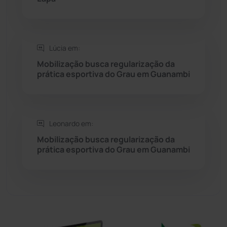
Sebastião Laranjeiras
(96)
Sítio do Mato
(42)
Lúcia em:
Sudoeste Baiano
(1530)
Mobilização busca regularização da
prática esportiva do Grau em Guanambi
Tanhaçu
(425)
Tanque Novo
(126)
Leonardo em:
Mobilização busca regularização da
Tecnologia
(12)
prática esportiva do Grau em Guanambi
Urandi
(155)
Vitória da Conquista
(2513)