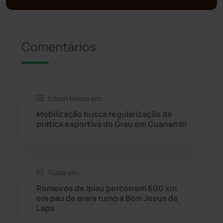
Presidente Jânio Qu...
(125)
Riacho de Santana
(309)
Comentários
Rio de Contas
(410)
Rio do Antônio
(203)
Edson Mauro em:
Mobilização busca regularização da
Rio do Pires
(97)
prática esportiva do Grau em Guanambi
Saúde
(2427)
Rúbia em:
Seabra
(49)
Romeiros de Ipiaú percorrem 600 km
em pau de arara rumo a Bom Jesus da
Sebastião Laranjeiras
(96)
Lapa