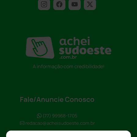
A informação com credibilidade!
Fale/Anuncie Conosco
(77) 99968-1705
redacao@acheisudoeste.com.br