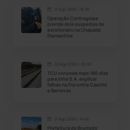
01 Ago 2026 / 18:30
Maetinga
(101)
Operação Contragolpe
prende dois suspeitos de
Malhada
(82)
estelionato na Chapada
Diamantina
Malhada de Pedras
(507)
Matina
(71)
02 Ago 2026 / 09:00
TCU concede mais 180 dias
Mortugaba
(31)
para Infra S.A. explicar
falhas na Fiol entre Caetité
Mundo
(436)
e Barreiras
Oliveira dos Brejinhos
(67)
01 Ago 2026 / 14:00
Palmas de Monte Alto
(260)
Prefeitura de Brumado