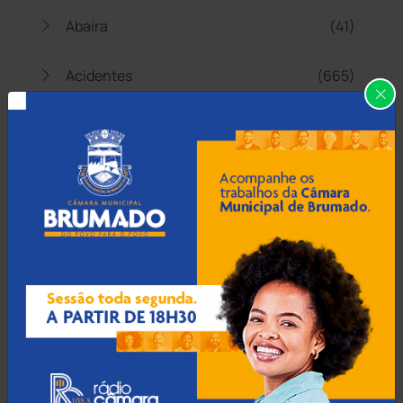
Abaíra
(41)
Acidentes
(665)
Anagé
(183)
Aracatu
(373)
Bahia
(14543)
Barra da Estiva
(333)
Barra do Choça
(65)
Belo Campo
(57)