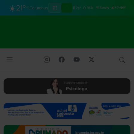
☀️
21°
Columbus
24°
93%
5km/h
32°/19°