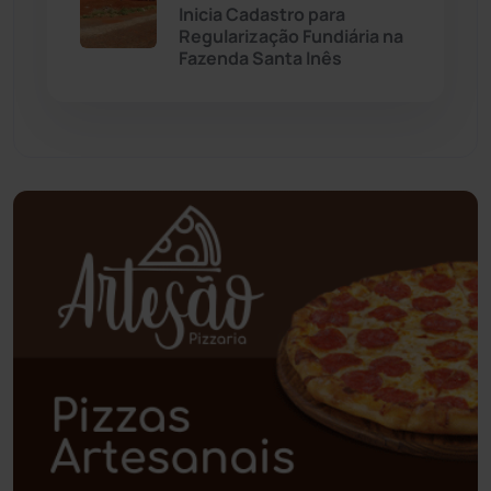
Inicia Cadastro para
Paramirim
(341)
Regularização Fundiária na
Fazenda Santa Inês
Pindaí
(103)
Piripá
(90)
Planalto
(59)
Poções
(182)
Polícia Civil
(55)
Polícia Militar
(27)
Política
(03)