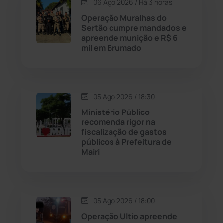
06 Ago 2026 / Há 3 horas
Candiba
(157)
Operação Muralhas do
Sertão cumpre mandados e
Cândido Sales
(120)
apreende munição e R$ 6
mil em Brumado
Caraíbas
(103)
Carinhanha
(299)
05 Ago 2026 / 18:30
Ministério Público
Caturama
(65)
recomenda rigor na
fiscalização de gastos
públicos à Prefeitura de
Chapada Diamantina
(429)
Mairi
Condeúba
(133)
Contendas do Sincorá
(79)
05 Ago 2026 / 18:00
Operação Ultio apreende