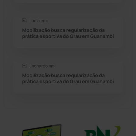
Sítio do Mato
(42)
Sudoeste Baiano
(1530)
Lúcia em:
Mobilização busca regularização da
prática esportiva do Grau em Guanambi
Tanhaçu
(425)
Tanque Novo
(126)
Leonardo em:
Tecnologia
(12)
Mobilização busca regularização da
prática esportiva do Grau em Guanambi
Urandi
(155)
Vitória da Conquista
(2513)