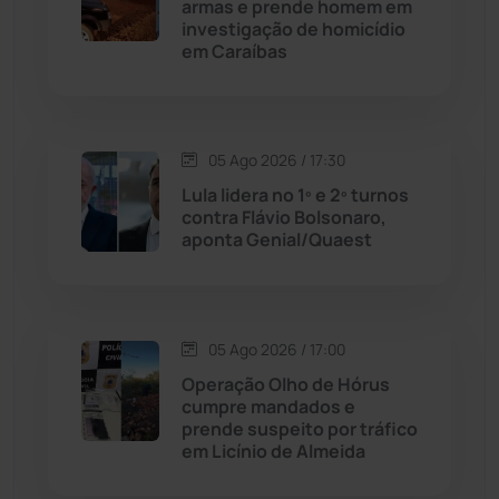
Cordeiros
(49)
armas e prende homem em
investigação de homicídio
em Caraíbas
Dom Basílio
(391)
Economia
(1235)
05 Ago 2026 / 17:30
Educação
(231)
Lula lidera no 1º e 2º turnos
contra Flávio Bolsonaro,
aponta Genial/Quaest
Érico Cardoso
(82)
Esportes
(522)
05 Ago 2026 / 17:00
Eventos
(24)
Operação Olho de Hórus
cumpre mandados e
prende suspeito por tráfico
Feira da Mata
(23)
em Licínio de Almeida
Guajeru
(130)