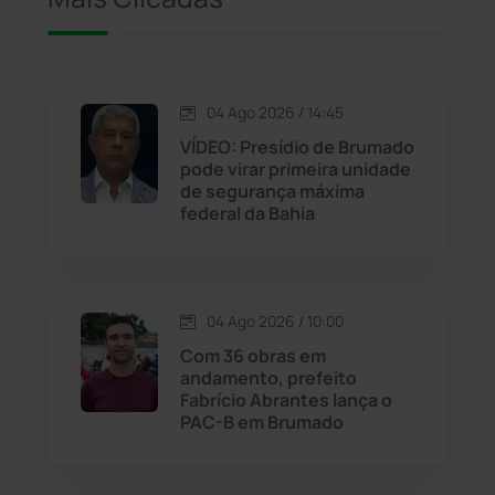
Jacaraci
(97)
Jequié
(311)
04 Ago 2026 / 14:45
VÍDEO: Presídio de Brumado
pode virar primeira unidade
Jussiape
(97)
de segurança máxima
federal da Bahia
Justiça
(1464)
Lagoa Real
(182)
04 Ago 2026 / 10:00
Licínio de Almeida
(118)
Com 36 obras em
andamento, prefeito
Fabrício Abrantes lança o
Livramento de Nossa...
(1338)
PAC-B em Brumado
Macaúbas
(713)