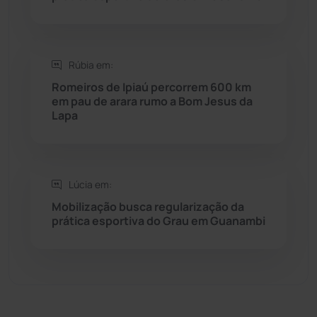
Sítio do Mato
(42)
Sudoeste Baiano
(1530)
Rúbia em:
Romeiros de Ipiaú percorrem 600 km
em pau de arara rumo a Bom Jesus da
Tanhaçu
(426)
Lapa
Tanque Novo
(126)
Tecnologia
(12)
Lúcia em:
Mobilização busca regularização da
Urandi
(157)
prática esportiva do Grau em Guanambi
Vitória da Conquista
(2514)