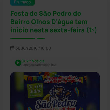
Brumado
Festa de São Pedro do
Bairro Olhos D'água tem
início nesta sexta-feira (1º)
30 Jun 2016 / 10:00
Ouvir Notícia
Narração automática (IA)