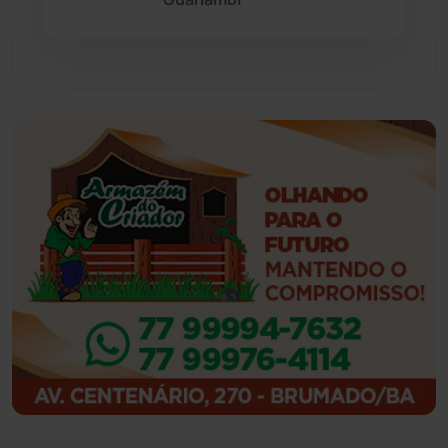
Guajeru
(130)
Guanambi
(3498)
Ibiassucê
(167)
Ibicoara
(221)
Ibipitanga
(116)
Ibitiara
(32)
Igaporã
(218)
Ituaçu
(256)