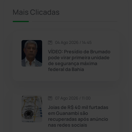
Iuiu
(173)
Mais Clicadas
Jacaraci
(97)
Jequié
(314)
04 Ago 2026 / 14:45
VÍDEO: Presídio de Brumado
Jussiape
(97)
pode virar primeira unidade
de segurança máxima
Justiça
(1470)
federal da Bahia
Lagoa Real
(182)
07 Ago 2026 / 11:00
Licínio de Almeida
(118)
Joias de R$ 40 mil furtadas
em Guanambi são
Livramento de Nossa...
(1338)
recuperadas após anúncio
nas redes sociais