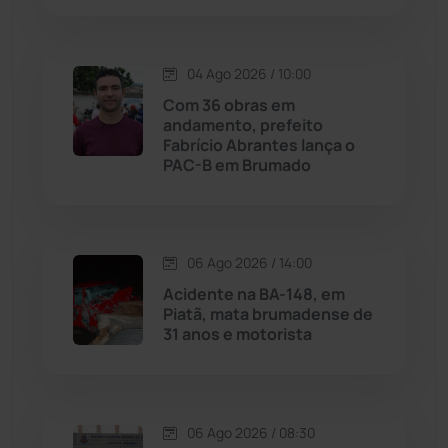
Macaúbas
(714)
Maetinga
(101)
04 Ago 2026 / 10:00
Com 36 obras em
Malhada
(82)
andamento, prefeito
Fabrício Abrantes lança o
PAC-B em Brumado
Malhada de Pedras
(508)
Matina
(71)
06 Ago 2026 / 14:00
Mortugaba
(31)
Acidente na BA-148, em
Piatã, mata brumadense de
31 anos e motorista
Mundo
(437)
Oliveira dos Brejinhos
(67)
06 Ago 2026 / 08:30
Palmas de Monte Alto
(261)