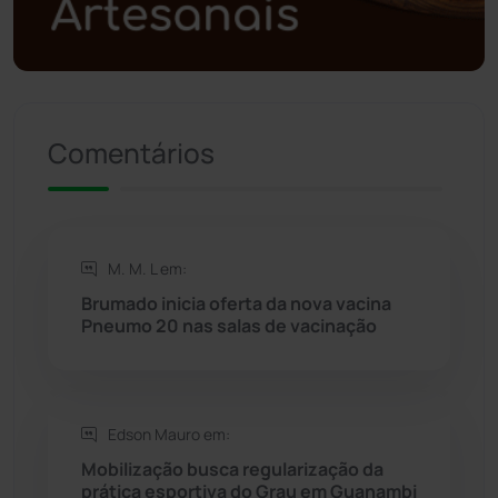
Presidente Jânio Qu...
(125)
Riacho de Santana
(309)
Comentários
Rio de Contas
(410)
Rio do Antônio
(203)
M. M. L em:
Rio do Pires
(98)
Brumado inicia oferta da nova vacina
Pneumo 20 nas salas de vacinação
Saúde
(2427)
Seabra
(50)
Edson Mauro em:
Mobilização busca regularização da
Sebastião Laranjeiras
(96)
prática esportiva do Grau em Guanambi