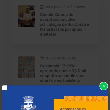
08 Ago 2026 / Há 3 horas
Candiba
(157)
Caculé: Queda de
secretário envolve
Cândido Sales
(121)
articulação de Rui Costa e
Ivana Bastos por apoio
eleitoral
Caraíbas
(103)
Carinhanha
(300)
07 Ago 2026 / 18:00
Caturama
(65)
Guanambi: 17º BPM
apreende quase R$ 3 mil
suspeito escondido em
Chapada Diamantina
(430)
short de motociclista
Condeúba
(133)
Contendas do Sincorá
(79)
07 Ago 2026 / 17:30