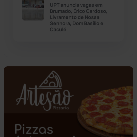
UPT anuncia vagas em
Brumado, Érico Cardoso,
Paramirim
(342)
Livramento de Nossa
Senhora, Dom Basílio e
Caculé
Pindaí
(103)
Piripá
(90)
Planalto
(59)
Poções
(182)
Polícia Civil
(58)
Polícia Militar
(27)
Política
(03)