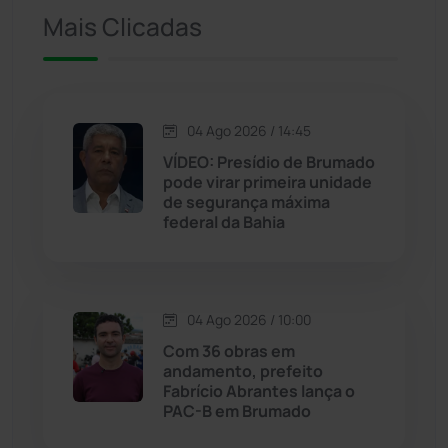
Iuiu
(173)
Mais Clicadas
Jacaraci
(97)
Jequié
(314)
04 Ago 2026 / 14:45
VÍDEO: Presídio de Brumado
pode virar primeira unidade
Jussiape
(97)
de segurança máxima
federal da Bahia
Justiça
(1466)
Lagoa Real
(182)
04 Ago 2026 / 10:00
Licínio de Almeida
(118)
Com 36 obras em
andamento, prefeito
Fabrício Abrantes lança o
Livramento de Nossa...
(1338)
PAC-B em Brumado