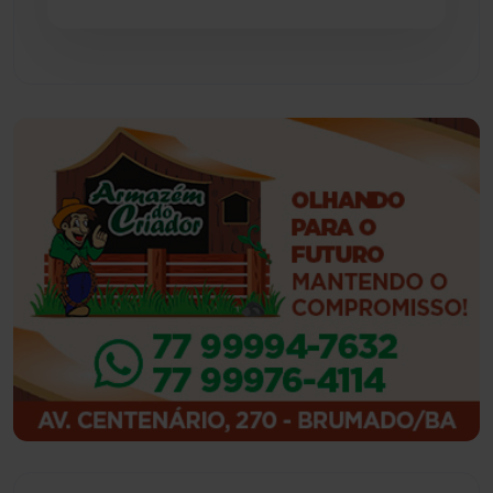
Guajeru
(130)
Guanambi
(3495)
Ibiassucê
(167)
Ibicoara
(221)
Ibipitanga
(116)
Ibitiara
(32)
Igaporã
(218)
Ituaçu
(256)