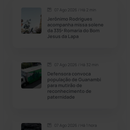
07 Ago 2026 / Há 2 min
Candiba
(157)
Jerônimo Rodrigues
acompanha missa solene
Cândido Sales
(121)
da 335ª Romaria do Bom
Jesus da Lapa
Caraíbas
(103)
Carinhanha
(299)
07 Ago 2026 / Há 32 min
Defensora convoca
Caturama
(65)
população de Guanambi
para mutirão de
reconhecimento de
Chapada Diamantina
(430)
paternidade
Condeúba
(133)
Contendas do Sincorá
(79)
07 Ago 2026 / Há 1 hora