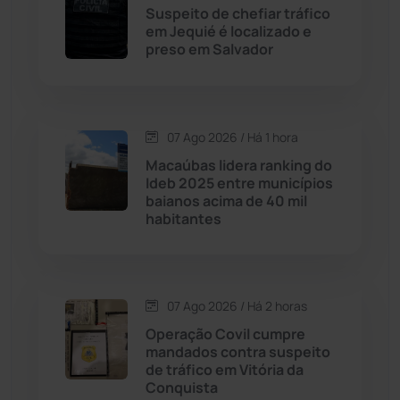
Suspeito de chefiar tráfico
Cordeiros
(49)
em Jequié é localizado e
preso em Salvador
Dom Basílio
(391)
Economia
(1235)
07 Ago 2026 / Há 1 hora
Macaúbas lidera ranking do
Educação
(232)
Ideb 2025 entre municípios
baianos acima de 40 mil
habitantes
Érico Cardoso
(82)
Esportes
(522)
07 Ago 2026 / Há 2 horas
Eventos
(24)
Operação Covil cumpre
mandados contra suspeito
de tráfico em Vitória da
Feira da Mata
(23)
Conquista