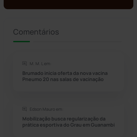
Presidente Jânio Qu...
(125)
Comentários
Riacho de Santana
(309)
Rio de Contas
(410)
M. M. L em:
Rio do Antônio
(203)
Brumado inicia oferta da nova vacina
Pneumo 20 nas salas de vacinação
Rio do Pires
(98)
Saúde
(2427)
Edson Mauro em:
Seabra
(50)
Mobilização busca regularização da
prática esportiva do Grau em Guanambi
Sebastião Laranjeiras
(96)