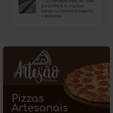
Palmas de Monte Alto
(260)
TCU concede mais 180 dias
para Infra S.A. explicar
falhas na Fiol entre Caetité
Paramirim
(342)
e Barreiras
Pindaí
(103)
Piripá
(90)
Planalto
(59)
Poções
(182)
Polícia Civil
(57)
Polícia Militar
(27)
Política
(03)