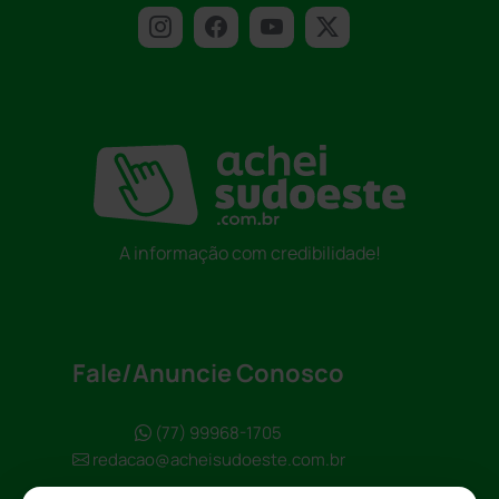
A informação com credibilidade!
Fale/Anuncie Conosco
(77) 99968-1705
redacao@acheisudoeste.com.br