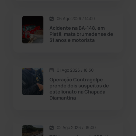
Macaúbas
(714)
06 Ago 2026 / 14:00
Maetinga
(101)
Acidente na BA-148, em
Piatã, mata brumadense de
Malhada
(82)
31 anos e motorista
Malhada de Pedras
(507)
Matina
(71)
01 Ago 2026 / 18:30
Operação Contragolpe
prende dois suspeitos de
Mortugaba
(31)
estelionato na Chapada
Diamantina
Mundo
(436)
Oliveira dos Brejinhos
(67)
02 Ago 2026 / 09:00