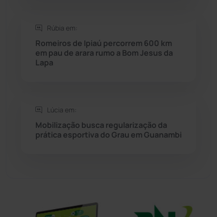
Sítio do Mato
(42)
Rúbia em:
Romeiros de Ipiaú percorrem 600 km
Sudoeste Baiano
(1530)
em pau de arara rumo a Bom Jesus da
Lapa
Tanhaçu
(426)
Tanque Novo
(126)
Lúcia em:
Mobilização busca regularização da
Tecnologia
(12)
prática esportiva do Grau em Guanambi
Urandi
(156)
Vitória da Conquista
(2514)