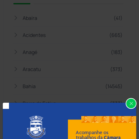
Abaíra
(41)
Acidentes
(665)
Anagé
(183)
Aracatu
(373)
Bahia
(14545)
Barra da Estiva
(333)
Barra do Choça
(65)
Belo Campo
(57)