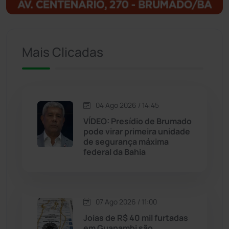
Ituaçu
(256)
Iuiu
(173)
Mais Clicadas
Jacaraci
(97)
Jequié
(314)
04 Ago 2026 / 14:45
VÍDEO: Presídio de Brumado
Jussiape
(97)
pode virar primeira unidade
de segurança máxima
Justiça
(1470)
federal da Bahia
Lagoa Real
(182)
07 Ago 2026 / 11:00
Licínio de Almeida
(118)
Joias de R$ 40 mil furtadas
em Guanambi são