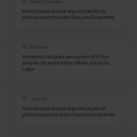
Edson Mauro em:
Mobilização busca regularização da
Sebastião Laranjeiras
(96)
prática esportiva do Grau em Guanambi
Sítio do Mato
(42)
Sudoeste Baiano
(1530)
Rúbia em:
Romeiros de Ipiaú percorrem 600 km
em pau de arara rumo a Bom Jesus da
Tanhaçu
(426)
Lapa
Tanque Novo
(126)
Tecnologia
(12)
Lúcia em:
Mobilização busca regularização da
Urandi
(157)
prática esportiva do Grau em Guanambi
Vitória da Conquista
(2514)