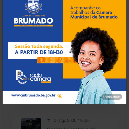
Contendas do Sincorá
(79)
07 Ago 2026 / 17:30
MP recomenda que escola
Cordeiros
(49)
readmita aluno autista
impedido de frequentar
aulas em Porto Seguro
Dom Basílio
(391)
Economia
(1235)
07 Ago 2026 / 17:00
Educação
(232)
Prefeito de Brumado
anuncia reajuste salarial de
9% para servidores
Érico Cardoso
(82)
públicos
Fecha em 7s
Esportes
(522)
07 Ago 2026 / 16:50
Eventos
(24)