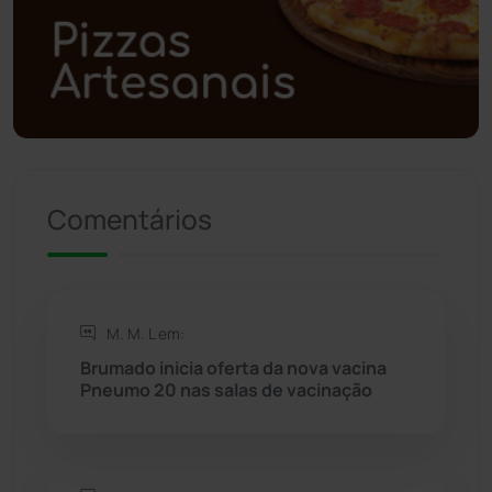
Política
(03)
Presidente Jânio Qu...
(125)
Riacho de Santana
(309)
Comentários
Rio de Contas
(410)
Rio do Antônio
(203)
M. M. L em:
Rio do Pires
(98)
Brumado inicia oferta da nova vacina
Pneumo 20 nas salas de vacinação
Saúde
(2427)
Seabra
(50)