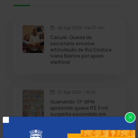
Caetité
(1504)
08 Ago 2026 / Há 27 min
Candiba
(157)
Caculé: Queda de
secretário envolve
Cândido Sales
(121)
articulação de Rui Costa e
Ivana Bastos por apoio
eleitoral
Caraíbas
(103)
Carinhanha
(300)
07 Ago 2026 / 18:00
Caturama
(65)
Guanambi: 17º BPM
apreende quase R$ 3 mil
suspeito escondido em
Chapada Diamantina
(430)
short de motociclista
Condeúba
(133)