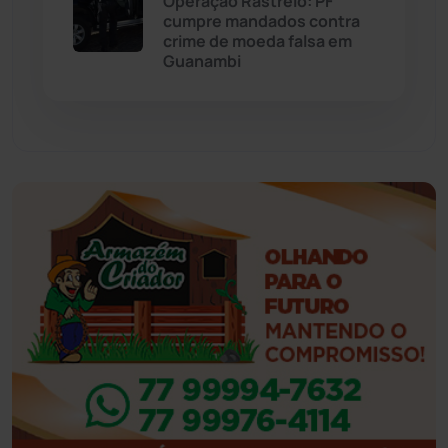
Operação Rastreio: PF
cumpre mandados contra
Feira da Mata
(23)
crime de moeda falsa em
Guanambi
Guajeru
(130)
Guanambi
(3498)
Ibiassucê
(167)
Ibicoara
(221)
Ibipitanga
(116)
Ibitiara
(32)
Igaporã
(218)