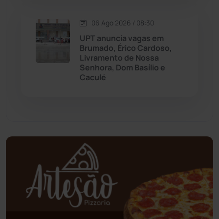
Oliveira dos Brejinhos
(67)
06 Ago 2026 / 08:30
Palmas de Monte Alto
(261)
UPT anuncia vagas em
Brumado, Érico Cardoso,
Paramirim
(342)
Livramento de Nossa
Senhora, Dom Basílio e
Caculé
Pindaí
(103)
Piripá
(90)
Planalto
(59)
Poções
(182)
Polícia Civil
(58)
Polícia Militar
(27)