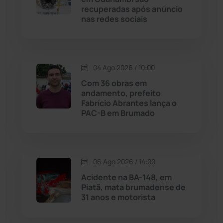
Livramento de Nossa...
(1338)
recuperadas após anúncio
nas redes sociais
Macaúbas
(714)
Maetinga
(101)
04 Ago 2026 / 10:00
Com 36 obras em
Malhada
(82)
andamento, prefeito
Fabrício Abrantes lança o
PAC-B em Brumado
Malhada de Pedras
(508)
Matina
(71)
06 Ago 2026 / 14:00
Mortugaba
(31)
Acidente na BA-148, em
Piatã, mata brumadense de
31 anos e motorista
Mundo
(437)