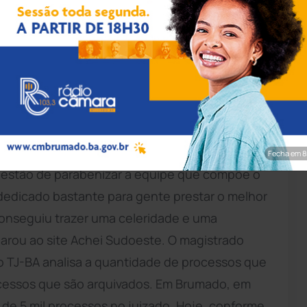
rim/Achei Sudoeste
 de Brumado
foi premiada com o selo “Ouro de
lo Justiça em Números, do Tribunal de Justiça
es serviços prestados à sociedade. À frente da
Fecha em 7
questão de parabenizar a equipe que compõe o
 dedicado bastante para gente prestar o melhor
 conseguiu trazer uma celeridade e uma
clarou ao site Achei Sudoeste. O magistrado
o TJ-BA analisa a quantidade de processos que
cessos que são arquivados. Em Brumado, em
ca de 5 mil processos no juizado. Hoje, conforme