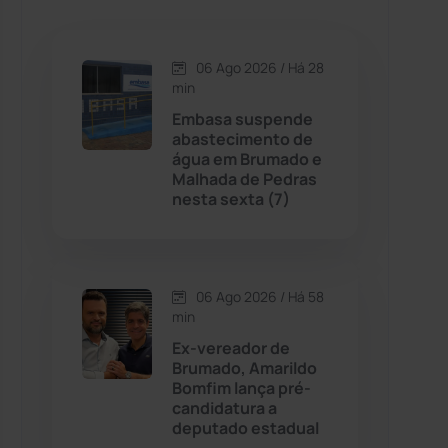
Caetanos
(47)
Caetité
(1504)
06 Ago 2026 / Há 28
min
Candiba
(157)
Embasa suspende
abastecimento de
água em Brumado e
Cândido Sales
(120)
Malhada de Pedras
nesta sexta (7)
Caraíbas
(103)
Carinhanha
(299)
06 Ago 2026 / Há 58
min
Caturama
(65)
Ex-vereador de
Brumado, Amarildo
Bomfim lança pré-
Chapada Diamantina
(430)
candidatura a
deputado estadual
Condeúba
(133)