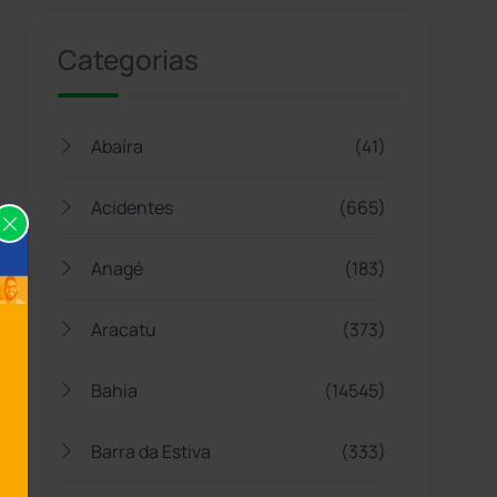
Categorias
Abaíra
(41)
Acidentes
(665)
Anagé
(183)
Aracatu
(373)
Bahia
(14545)
Barra da Estiva
(333)