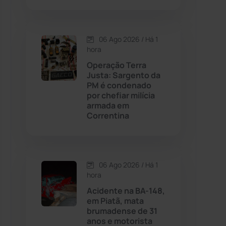
Contendas do Sincorá
(79)
06 Ago 2026 / Há 1
hora
Cordeiros
(49)
Operação Terra
Justa: Sargento da
Dom Basílio
(391)
PM é condenado
por chefiar milícia
armada em
Economia
(1235)
Correntina
Educação
(232)
Érico Cardoso
(82)
06 Ago 2026 / Há 1
hora
Acidente na BA-148,
Esportes
(522)
em Piatã, mata
brumadense de 31
Eventos
(24)
anos e motorista