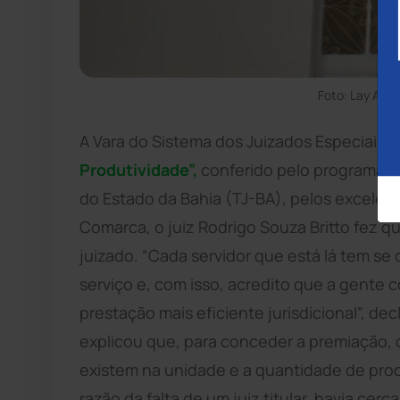
Foto: Lay Amo
A Vara do Sistema dos Juizados Especiais
Produtividade”,
conferido pelo programa Se
do Estado da Bahia (TJ-BA), pelos excelent
Comarca, o juiz Rodrigo Souza Britto fez 
juizado. “Cada servidor que está lá tem se
serviço e, com isso, acredito que a gente
prestação mais eficiente jurisdicional”, de
explicou que, para conceder a premiação, 
existem na unidade e a quantidade de pro
razão da falta de um juiz titular, havia cer