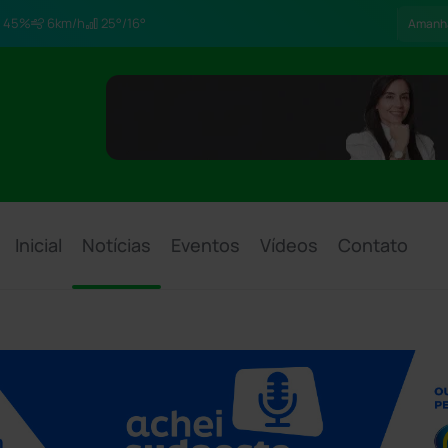
45%
6km/h
25°/16°
Amanh
Inicial
Notícias
Eventos
Vídeos
Contato