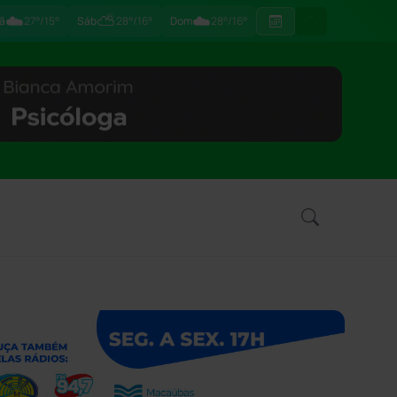
☁️
⛅
☁️
ã
27°/15°
Sáb
28°/16°
Dom
28°/16°