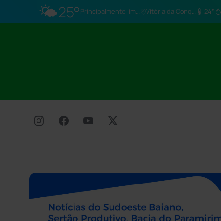
🌤️
25°
Principalmente limpo
Vitória da Conq…
24°