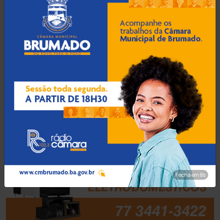
Barra da Estiva
(333)
Barra do Choça
(65)
Belo Campo
(57)
Bom Jesus da Lapa
(505)
Boquira
(152)
Botuporã
(72)
Fecha em 7s
Brasil
(7679)
Brumado
(31955)