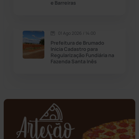
e Barreiras
Mundo
(436)
Oliveira dos Brejinhos
(67)
01 Ago 2026 / 14:00
Prefeitura de Brumado
Palmas de Monte Alto
(260)
Inicia Cadastro para
Regularização Fundiária na
Fazenda Santa Inês
Paramirim
(342)
Pindaí
(103)
Piripá
(90)
Planalto
(59)
Poções
(182)