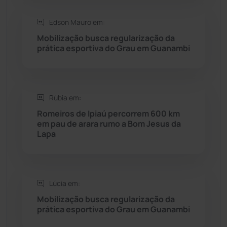
Saúde
(2427)
Edson Mauro em:
Mobilização busca regularização da
Seabra
(50)
prática esportiva do Grau em Guanambi
Sebastião Laranjeiras
(96)
Rúbia em:
Sítio do Mato
(42)
Romeiros de Ipiaú percorrem 600 km
em pau de arara rumo a Bom Jesus da
Sudoeste Baiano
(1530)
Lapa
Tanhaçu
(425)
Tanque Novo
(126)
Lúcia em:
Mobilização busca regularização da
prática esportiva do Grau em Guanambi
Tecnologia
(12)