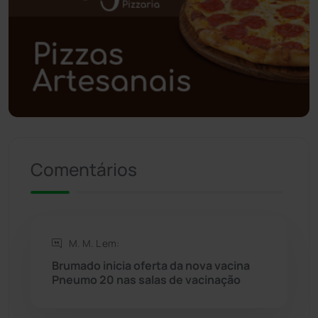
Polícia Civil
(57)
Polícia Militar
(27)
Política
(03)
Presidente Jânio Qu...
(125)
Comentários
Riacho de Santana
(309)
Rio de Contas
(410)
M. M. L em:
Rio do Antônio
(203)
Brumado inicia oferta da nova vacina
Pneumo 20 nas salas de vacinação
Rio do Pires
(98)