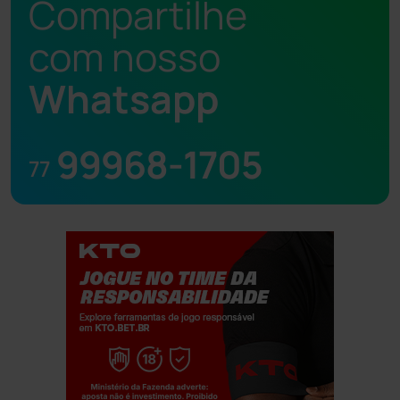
Compartilhe
com nosso
Whatsapp
99968-1705
77