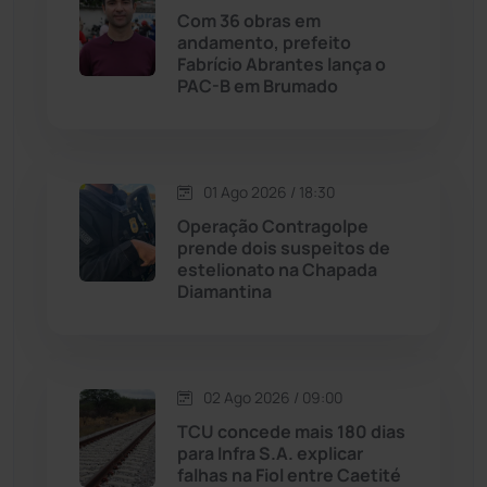
Lagoa Real
(182)
Com 36 obras em
andamento, prefeito
Licínio de Almeida
(118)
Fabrício Abrantes lança o
PAC-B em Brumado
Livramento de Nossa...
(1338)
Macaúbas
(713)
01 Ago 2026 / 18:30
Operação Contragolpe
Maetinga
(101)
prende dois suspeitos de
estelionato na Chapada
Diamantina
Malhada
(82)
Malhada de Pedras
(507)
02 Ago 2026 / 09:00
Matina
(71)
TCU concede mais 180 dias
para Infra S.A. explicar
falhas na Fiol entre Caetité
Mortugaba
(31)