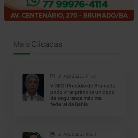
Ibitiara
(32)
Igaporã
(218)
Ituaçu
(256)
Mais Clicadas
Iuiu
(173)
Jacaraci
(97)
04 Ago 2026 / 14:45
VÍDEO: Presídio de Brumado
Jequié
(313)
pode virar primeira unidade
de segurança máxima
federal da Bahia
Jussiape
(97)
Justiça
(1466)
04 Ago 2026 / 10:00