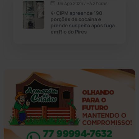
06 Ago 2026 / Há 2 horas
Esportes
(522)
4ª CIPM apreende 190
porções de cocaína e
Eventos
(24)
prende suspeito após fuga
em Rio do Pires
Feira da Mata
(23)
Guajeru
(130)
Guanambi
(3494)
Ibiassucê
(167)
Ibicoara
(220)
Ibipitanga
(116)