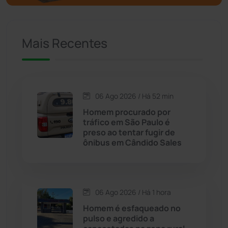
Caculé
(696)
Mais Recentes
Caetanos
(47)
Caetité
(1504)
06 Ago 2026 / Há 52 min
Candiba
(157)
Homem procurado por
tráfico em São Paulo é
Cândido Sales
(121)
preso ao tentar fugir de
ônibus em Cândido Sales
Caraíbas
(103)
Carinhanha
(299)
06 Ago 2026 / Há 1 hora
Homem é esfaqueado no
Caturama
(65)
pulso e agredido a