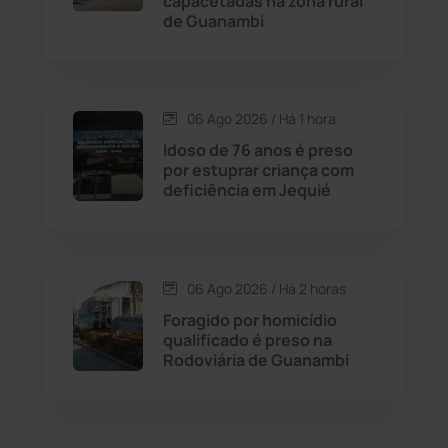
capacetadas na zona rural
de Guanambi
Chapada Diamantina
(430)
Condeúba
(133)
06 Ago 2026 / Há 1 hora
Contendas do Sincorá
(79)
Idoso de 76 anos é preso
por estuprar criança com
Cordeiros
(49)
deficiência em Jequié
Dom Basílio
(391)
06 Ago 2026 / Há 2 horas
Economia
(1235)
Foragido por homicídio
qualificado é preso na
Educação
(232)
Rodoviária de Guanambi
Érico Cardoso
(82)