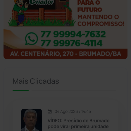
Ibicoara
(220)
Ibipitanga
(116)
Ibitiara
(32)
Igaporã
(218)
Ituaçu
(256)
Mais Clicadas
Iuiu
(173)
Jacaraci
(97)
04 Ago 2026 / 14:45
VÍDEO: Presídio de Brumado
Jequié
(313)
pode virar primeira unidade