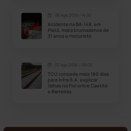
Malhada de Pedras
(507)
06 Ago 2026 / 14:00
Matina
(71)
Acidente na BA-148, em
Piatã, mata brumadense de
31 anos e motorista
Mortugaba
(31)
Mundo
(436)
02 Ago 2026 / 09:00
Oliveira dos Brejinhos
(67)
TCU concede mais 180 dias
para Infra S.A. explicar
Palmas de Monte Alto
(260)
falhas na Fiol entre Caetité
e Barreiras
Paramirim
(342)
Pindaí
(103)