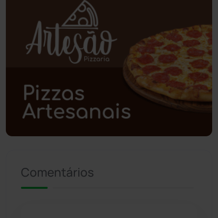
Piripá
(90)
Planalto
(59)
Poções
(182)
Polícia Civil
(57)
Polícia Militar
(27)
Política
(03)
Presidente Jânio Qu...
(125)
Comentários
Riacho de Santana
(309)