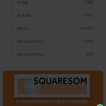
Anagé
(183)
Aracatu
(373)
Bahia
(14545)
Barra da Estiva
(333)
Barra do Choça
(65)
Belo Campo
(57)
Bom Jesus da Lapa
(505)
Boquira
(152)