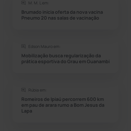
Rio de Contas
(410)
M. M. L em:
Brumado inicia oferta da nova vacina
Rio do Antônio
(203)
Pneumo 20 nas salas de vacinação
Rio do Pires
(98)
Edson Mauro em:
Saúde
(2427)
Mobilização busca regularização da
prática esportiva do Grau em Guanambi
Seabra
(50)
Sebastião Laranjeiras
(96)
Rúbia em:
Sítio do Mato
(42)
Romeiros de Ipiaú percorrem 600 km
em pau de arara rumo a Bom Jesus da
Lapa
Sudoeste Baiano
(1530)
Tanhaçu
(426)