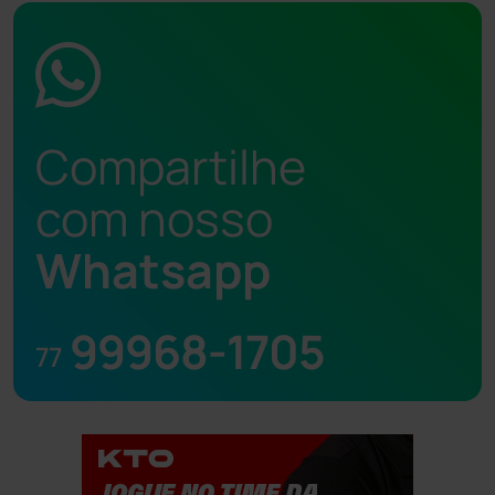
Compartilhe
com nosso
Whatsapp
99968-1705
77