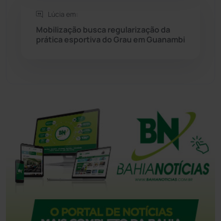
Lúcia em:
Tanque Novo
(126)
Mobilização busca regularização da
prática esportiva do Grau em Guanambi
Tecnologia
(12)
Urandi
(156)
Vitória da Conquista
(2513)