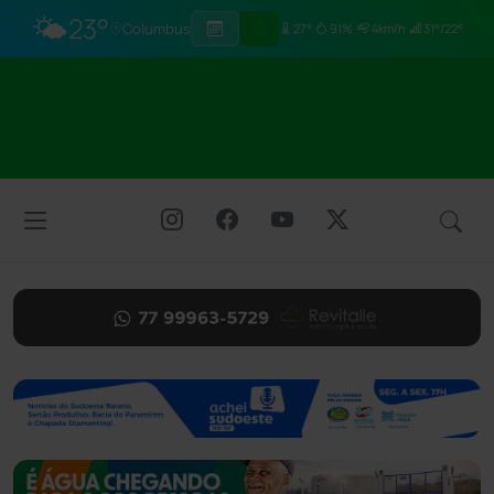
🌤️
23°
Columbus
27°
91%
4km/h
31°/22°