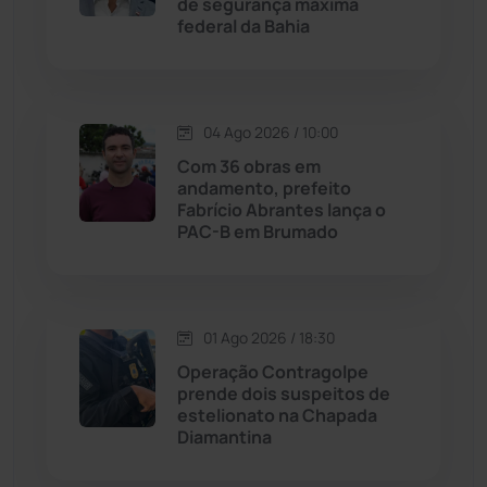
de segurança máxima
federal da Bahia
Jussiape
(97)
Justiça
(1466)
04 Ago 2026 / 10:00
Lagoa Real
(182)
Com 36 obras em
andamento, prefeito
Licínio de Almeida
(118)
Fabrício Abrantes lança o
PAC-B em Brumado
Livramento de Nossa...
(1338)
Macaúbas
(713)
01 Ago 2026 / 18:30
Operação Contragolpe
Maetinga
(101)
prende dois suspeitos de
estelionato na Chapada
Diamantina
Malhada
(82)