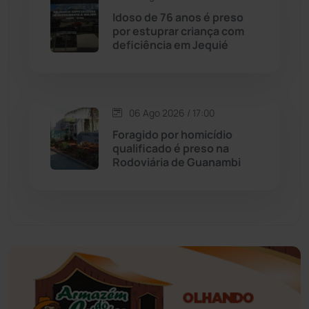
Idoso de 76 anos é preso
Educação
(232)
por estuprar criança com
deficiência em Jequié
Érico Cardoso
(82)
Esportes
(522)
06 Ago 2026 / 17:00
Foragido por homicídio
Eventos
(24)
qualificado é preso na
Rodoviária de Guanambi
Feira da Mata
(23)
Guajeru
(130)
Guanambi
(3494)
Ibiassucê
(167)