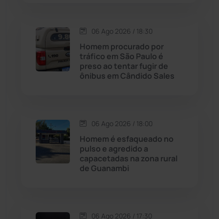
Carinhanha
(299)
06 Ago 2026 / 18:30
Homem procurado por
Caturama
(65)
tráfico em São Paulo é
preso ao tentar fugir de
ônibus em Cândido Sales
Chapada Diamantina
(430)
Condeúba
(133)
06 Ago 2026 / 18:00
Contendas do Sincorá
(79)
Homem é esfaqueado no
pulso e agredido a
Cordeiros
(49)
capacetadas na zona rural
de Guanambi
Dom Basílio
(391)
Economia
(1235)
06 Ago 2026 / 17:30