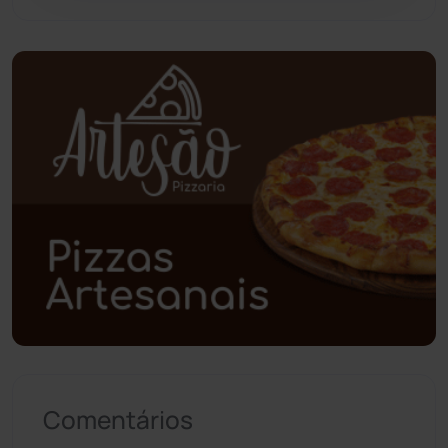
Piripá
(90)
Planalto
(59)
Poções
(182)
Polícia Civil
(59)
Polícia Militar
(27)
Política
(03)
Presidente Jânio Qu...
(125)
Comentários
Riacho de Santana
(309)