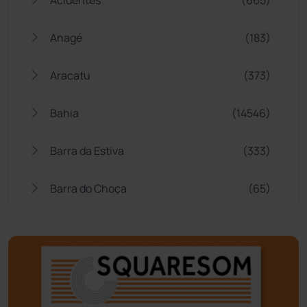
Anagé
(183)
Aracatu
(373)
Bahia
(14546)
Barra da Estiva
(333)
Barra do Choça
(65)
Belo Campo
(57)
Bom Jesus da Lapa
(509)
Boquira
(152)