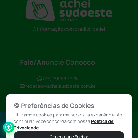
A informação com credibilidade!
Fale/Anuncie Conosco
(77) 99968-1705
redacao@acheisudoeste.com.br
🍪 Preferências de Cookies
Utilizamos cookies para melhorar sua experiência. Ao
continuar, você concorda com nossa
Política de
Política de
Achei Sudoeste
Privacidade
.
Privacidade
© 2026 - Todos
Concordar e Fechar