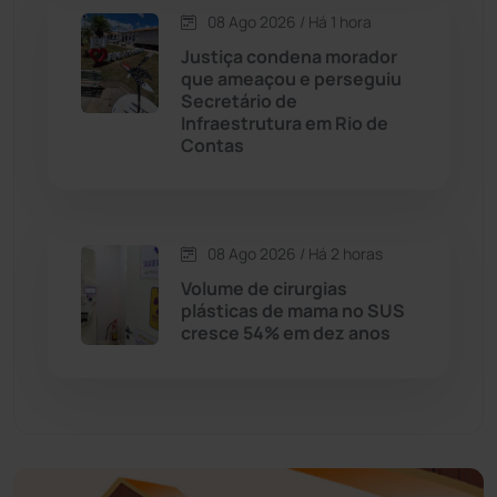
08 Ago 2026 / Há 1 hora
Economia
(1235)
Justiça condena morador
que ameaçou e perseguiu
Educação
(232)
Secretário de
Infraestrutura em Rio de
Contas
Érico Cardoso
(82)
Esportes
(522)
08 Ago 2026 / Há 2 horas
Eventos
(24)
Volume de cirurgias
plásticas de mama no SUS
cresce 54% em dez anos
Feira da Mata
(23)
Guajeru
(130)
Guanambi
(3498)