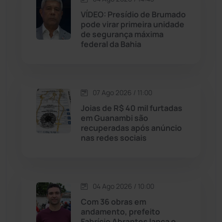
Jequié
(314)
VÍDEO: Presídio de Brumado
pode virar primeira unidade
de segurança máxima
Jussiape
(98)
federal da Bahia
Justiça
(1470)
Lagoa Real
(182)
07 Ago 2026 / 11:00
Joias de R$ 40 mil furtadas
Licínio de Almeida
(118)
em Guanambi são
recuperadas após anúncio
nas redes sociais
Livramento de Nossa...
(1338)
Macaúbas
(714)
04 Ago 2026 / 10:00
Maetinga
(101)
Com 36 obras em
andamento, prefeito
Fabrício Abrantes lança o