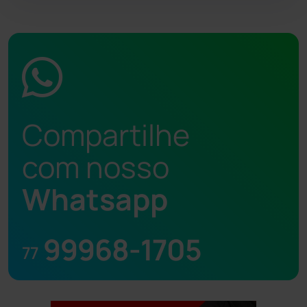
Compartilhe
com nosso
Whatsapp
99968-1705
77