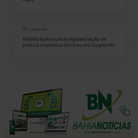
Tanhaçu
(426)
Tanque Novo
(126)
Lúcia em:
Mobilização busca regularização da
prática esportiva do Grau em Guanambi
Tecnologia
(12)
Urandi
(157)
Vitória da Conquista
(2514)