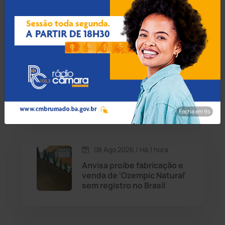
Bom Jesus da Lapa
Caraíbas
(103)
Carinhanha
(300)
08 Ago 2026 / Há 58 min
Foragido da justiça tenta
Caturama
(65)
escapar pulando muros de
vizinhos, mas acaba preso
em Brumado
Chapada Diamantina
(430)
Fecha em 8s
Condeúba
(133)
08 Ago 2026 / Há 1 hora
Contendas do Sincorá
(79)
Anvisa proíbe fabricação e
venda de 'Ozempic Natural'
Cordeiros
(49)
sem registro no Brasil
Dom Basílio
(391)