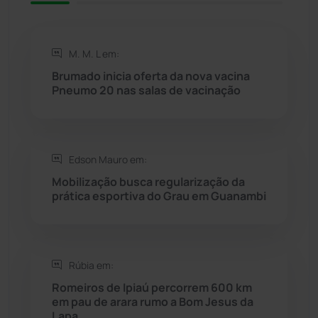
Rio de Contas
(411)
M. M. L em:
Rio do Antônio
(203)
Brumado inicia oferta da nova vacina
Pneumo 20 nas salas de vacinação
Rio do Pires
(98)
Saúde
(2429)
Edson Mauro em:
Mobilização busca regularização da
Seabra
(50)
prática esportiva do Grau em Guanambi
Sebastião Laranjeiras
(96)
Rúbia em:
Sítio do Mato
(42)
Romeiros de Ipiaú percorrem 600 km
em pau de arara rumo a Bom Jesus da
Sudoeste Baiano
(1530)
Lapa