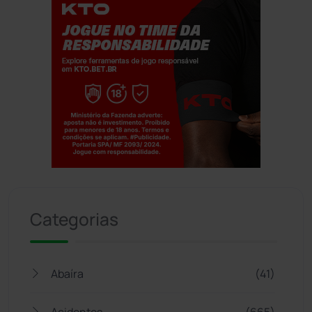
Jogue com responsabilidade. 18+
Categorias
Abaíra
(41)
Acidentes
(665)