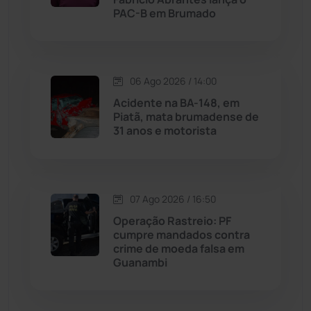
Malhada
(82)
PAC-B em Brumado
Malhada de Pedras
(508)
Matina
(71)
06 Ago 2026 / 14:00
Acidente na BA-148, em
Piatã, mata brumadense de
Mortugaba
(31)
31 anos e motorista
Mundo
(437)
Oliveira dos Brejinhos
(67)
07 Ago 2026 / 16:50
Operação Rastreio: PF
Palmas de Monte Alto
(262)
cumpre mandados contra
crime de moeda falsa em
Guanambi
Paramirim
(342)
Pindaí
(103)