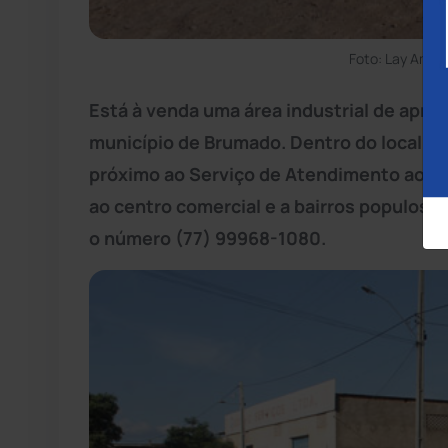
Foto: Lay Amor
Está à venda uma área industrial de apr
município de Brumado. Dentro do local, há
próximo ao Serviço de Atendimento ao Ci
ao centro comercial e a bairros populoso
o número (77) 99968-1080.