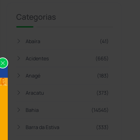
Categorias
Abaíra
(41)
Acidentes
(665)
Anagé
(183)
Aracatu
(373)
Bahia
(14545)
Barra da Estiva
(333)