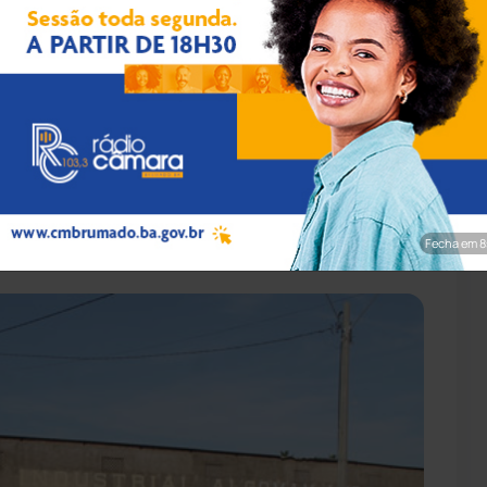
im/Brumado Notícias
oximadamente 35.000 m² no centro do
 8.000 m² de galpões industriais. Localizada
dadão (SAC), a área conta com ótimo acesso
s da cidade. Os interessados podem ligar para
Fecha em 6