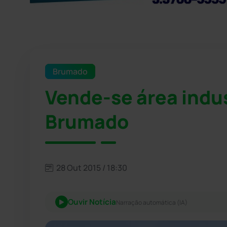
Brumado
Vende-se área indus
Brumado
28 Out 2015 / 18:30
Ouvir Notícia
Narração automática (IA)