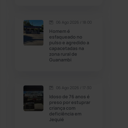
Contendas do Sincorá
(79)
06 Ago 2026 / 18:00
Cordeiros
(49)
Homem é
esfaqueado no
pulso e agredido a
Dom Basílio
(391)
capacetadas na
zona rural de
Guanambi
Economia
(1235)
Educação
(232)
06 Ago 2026 / 17:30
Érico Cardoso
(82)
Idoso de 76 anos é
preso por estuprar
criança com
Esportes
(522)
deficiência em
Jequié
Eventos
(24)