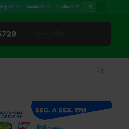
☀️
☁️
☁️
hã
28°/16°
Dom
28°/16°
Seg
26°/17°