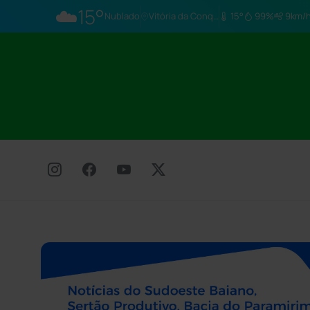
☁️
15°
Nublado
Vitória da Conq…
15°
99%
9km/