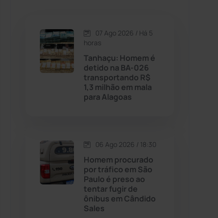
Caetanos
(47)
Caetité
(1504)
07 Ago 2026 / Há 5
horas
Candiba
(157)
Tanhaçu: Homem é
detido na BA-026
transportando R$
Cândido Sales
(121)
1,3 milhão em mala
para Alagoas
Caraíbas
(103)
Carinhanha
(299)
06 Ago 2026 / 18:30
Homem procurado
Caturama
(65)
por tráfico em São
Paulo é preso ao
tentar fugir de
Chapada Diamantina
(430)
ônibus em Cândido
Sales
Condeúba
(133)