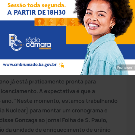
rim/Achei Sudoeste
 2018 a produção nacional de urânio,
a mina de Caetité, a 100 km de Brumado.
país vem gastando cerca de R$ 100 milhões
 abastecer as usinas nucleares de Angra. De
Fecha em 9
rias Nucleares do Brasil (INB), Reinaldo
ano já está praticamente pronta para
licenciamento. A expectativa é que a
do ano. “Neste momento, estamos trabalhando
ia Nuclear] para montar um cronograma e
disse Gonzaga ao jornal Folha de S. Paulo,
ão da unidade de enriquecimento de urânio