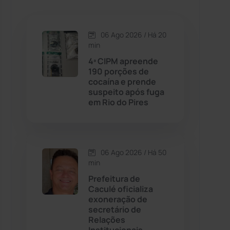
Caetanos
(47)
Caetité
(1504)
06 Ago 2026 / Há 20
min
Candiba
(157)
4ª CIPM apreende
190 porções de
cocaína e prende
Cândido Sales
(120)
suspeito após fuga
em Rio do Pires
Caraíbas
(103)
Carinhanha
(299)
06 Ago 2026 / Há 50
min
Caturama
(65)
Prefeitura de
Caculé oficializa
exoneração de
Chapada Diamantina
(430)
secretário de
Relações
Condeúba
(133)