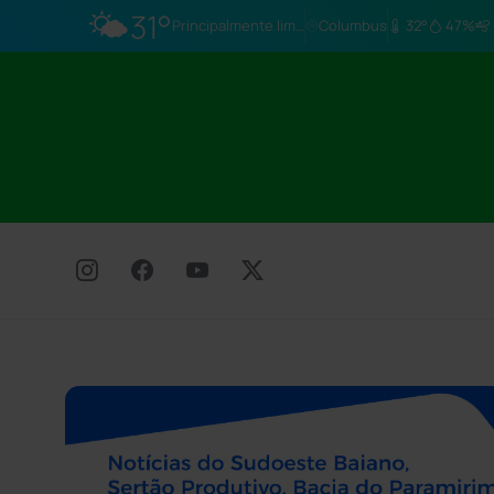
🌤️
31°
Principalmente limpo
Columbus
32°
47%