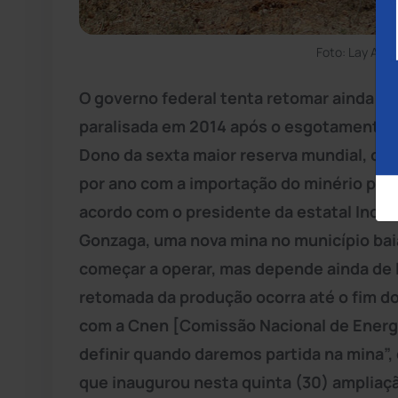
Foto: Lay Amo
O governo federal tenta retomar ainda em
paralisada em 2014 após o esgotamento d
Dono da sexta maior reserva mundial, o 
por ano com a importação do minério para
acordo com o presidente da estatal Indúst
Gonzaga, uma nova mina no município bai
começar a operar, mas depende ainda de 
retomada da produção ocorra até o fim 
com a Cnen [Comissão Nacional de Energ
definir quando daremos partida na mina”, 
que inaugurou nesta quinta (30) ampliaç