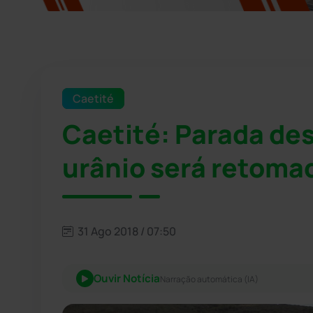
Caetité
Caetité: Parada de
urânio será retoma
31 Ago 2018 / 07:50
Ouvir Notícia
Narração automática (IA)