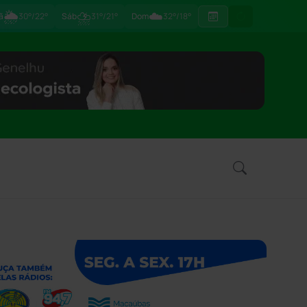
🌦
⛈
☁️
ã
30°/22°
Sáb
31°/21°
Dom
32°/18°