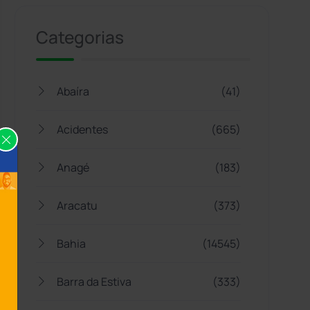
Categorias
Abaíra
(41)
Acidentes
(665)
Anagé
(183)
Aracatu
(373)
Bahia
(14545)
Barra da Estiva
(333)