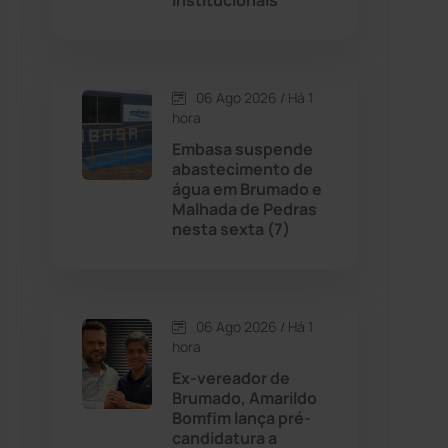
Institucionais
Contendas do Sincorá
(79)
06 Ago 2026 / Há 1
Cordeiros
(49)
hora
Embasa suspende
Dom Basílio
(391)
abastecimento de
água em Brumado e
Malhada de Pedras
Economia
(1235)
nesta sexta (7)
Educação
(232)
Érico Cardoso
(82)
06 Ago 2026 / Há 1
hora
Ex-vereador de
Esportes
(522)
Brumado, Amarildo
Bomfim lança pré-
Eventos
(24)
candidatura a