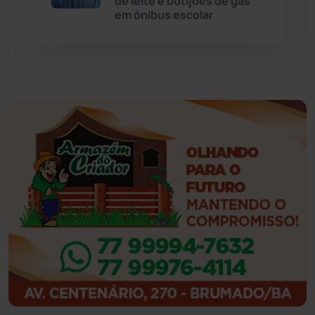
de leite e botijões de gás
em ônibus escolar
Feira da Mata
(23)
Guajeru
(130)
Guanambi
(3492)
Ibiassucê
(167)
Ibicoara
(220)
Ibipitanga
(116)
Ibitiara
(32)
Igaporã
(218)