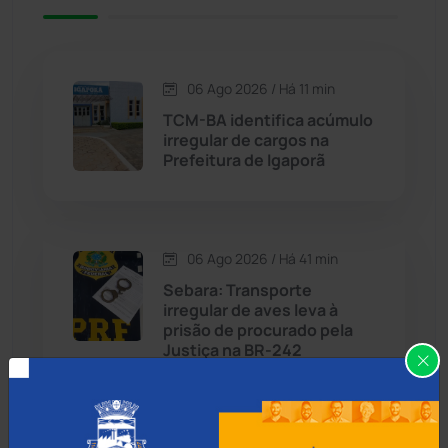
Caetité
(1504)
06 Ago 2026 / Há 11 min
Candiba
(157)
TCM-BA identifica acúmulo
irregular de cargos na
Cândido Sales
(120)
Prefeitura de Igaporã
Caraíbas
(103)
06 Ago 2026 / Há 41 min
Carinhanha
(299)
Sebara: Transporte
irregular de aves leva à
Caturama
(65)
prisão de procurado pela
Justiça na BR-242
Chapada Diamantina
(430)
Condeúba
(133)
06 Ago 2026 / Há 1 hora