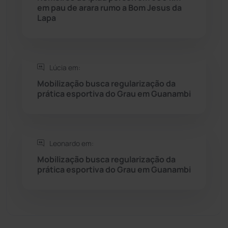
em pau de arara rumo a Bom Jesus da
Lapa
Sebastião Laranjeiras
(96)
Sítio do Mato
(42)
Lúcia em:
Sudoeste Baiano
(1530)
Mobilização busca regularização da
prática esportiva do Grau em Guanambi
Tanhaçu
(425)
Tanque Novo
(126)
Leonardo em:
Mobilização busca regularização da
Tecnologia
(12)
prática esportiva do Grau em Guanambi
Urandi
(156)
Vitória da Conquista
(2513)