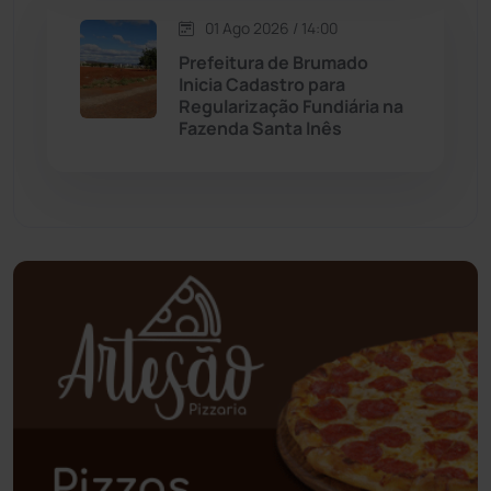
Oliveira dos Brejinhos
(67)
01 Ago 2026 / 14:00
Prefeitura de Brumado
Palmas de Monte Alto
(260)
Inicia Cadastro para
Regularização Fundiária na
Paramirim
(342)
Fazenda Santa Inês
Pindaí
(103)
Piripá
(90)
Planalto
(59)
Poções
(182)
Polícia Civil
(57)
Polícia Militar
(27)