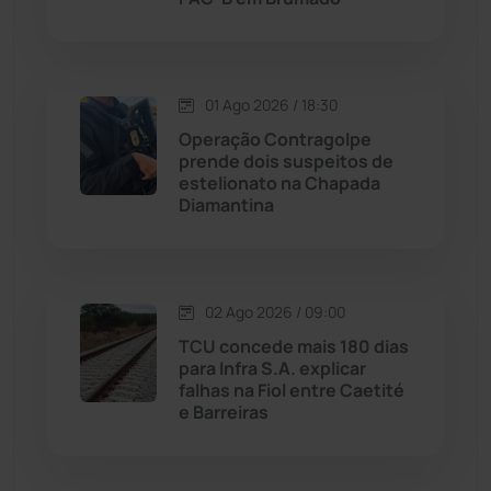
Livramento de Nossa...
(1338)
Macaúbas
(713)
01 Ago 2026 / 18:30
Maetinga
(101)
Operação Contragolpe
prende dois suspeitos de
estelionato na Chapada
Malhada
(82)
Diamantina
Malhada de Pedras
(507)
Matina
(71)
02 Ago 2026 / 09:00
TCU concede mais 180 dias
para Infra S.A. explicar
Mortugaba
(31)
falhas na Fiol entre Caetité
e Barreiras
Mundo
(436)