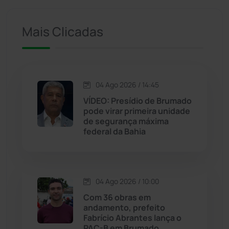
Ituaçu
(256)
Mais Clicadas
Iuiu
(173)
Jacaraci
(97)
04 Ago 2026 / 14:45
Jequié
(311)
VÍDEO: Presídio de Brumado
pode virar primeira unidade
de segurança máxima
Jussiape
(97)
federal da Bahia
Justiça
(1466)
Lagoa Real
(182)
04 Ago 2026 / 10:00
Com 36 obras em
Licínio de Almeida
(118)
andamento, prefeito
Fabrício Abrantes lança o
PAC-B em Brumado