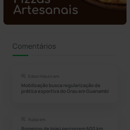
Política
(03)
Presidente Jânio Qu...
(125)
Comentários
Riacho de Santana
(309)
Rio de Contas
(410)
Edson Mauro em:
Rio do Antônio
(203)
Mobilização busca regularização da
prática esportiva do Grau em Guanambi
Rio do Pires
(97)
Saúde
(2427)
Rúbia em:
Seabra
(50)
Romeiros de Ipiaú percorrem 600 km