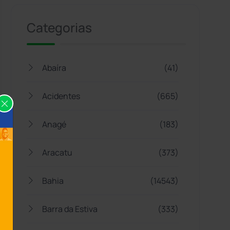
Categorias
Abaíra
(41)
Acidentes
(665)
Anagé
(183)
Aracatu
(373)
Bahia
(14543)
Barra da Estiva
(333)