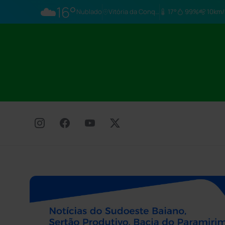
☁️
16°
Nublado
Vitória da Conq…
17°
99%
10km/