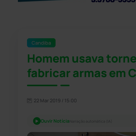
Candiba
Homem usava tornea
fabricar armas em 
22 Mar 2019 / 15:00
Ouvir Notícia
Narração automática (IA)