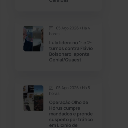
Caraíbas
Contendas do Sincorá
(79)
05 Ago 2026 / Há 4
Cordeiros
(49)
horas
Lula lidera no 1º e 2º
Dom Basílio
(391)
turnos contra Flávio
Bolsonaro, aponta
Genial/Quaest
Economia
(1235)
Educação
(231)
05 Ago 2026 / Há 5
Érico Cardoso
(82)
horas
Operação Olho de
Hórus cumpre
Esportes
(522)
mandados e prende
suspeito por tráfico
Eventos
(24)
em Licínio de