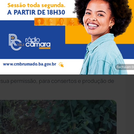
ação/Cipe Sudoeste
nto na zona rural de Candiba, a 166 km de
e que um indivíduo identificado como Joelson
onsertava e fabricava armas em sua
egundo informou a polícia ao site Achei
Fecha em 7
tamente para o local, constatando que o
a sua permissão, para consertos e produção de