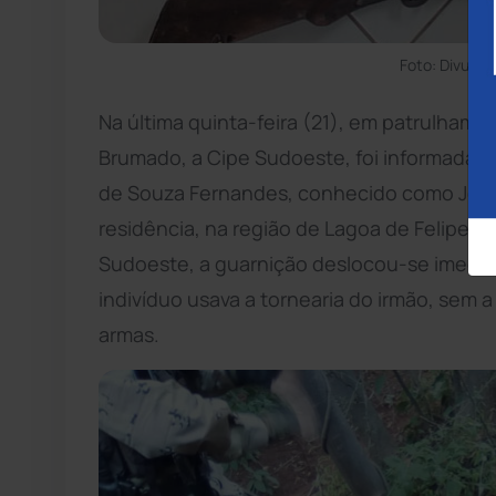
Foto: Divulg
Na última quinta-feira (21), em patrulhame
Brumado, a Cipe Sudoeste, foi informada d
de Souza Fernandes, conhecido como Jó, c
residência, na região de Lagoa de Felipe. S
Sudoeste, a guarnição deslocou-se imedia
indivíduo usava a tornearia do irmão, sem 
armas.