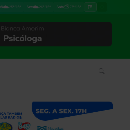
☁️
☁️
⛅
hã
25°/16°
Sex
26°/15°
Sáb
27°/16°