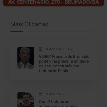
Ituaçu
(256)
Iuiu
(173)
Mais Clicadas
Jacaraci
(97)
Jequié
(314)
04 Ago 2026 / 14:45
VÍDEO: Presídio de Brumado
pode virar primeira unidade
Jussiape
(97)
de segurança máxima
federal da Bahia
Justiça
(1469)
Lagoa Real
(182)
04 Ago 2026 / 10:00
Licínio de Almeida
(118)
Com 36 obras em
andamento, prefeito