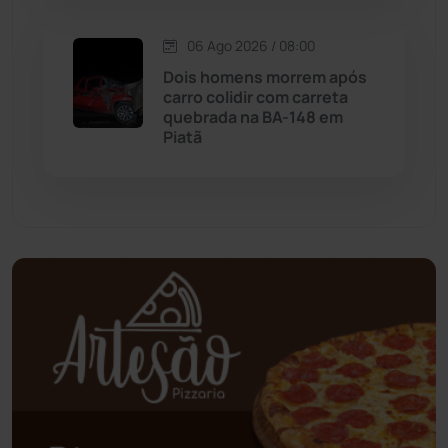
Oliveira dos Brejinhos
(67)
06 Ago 2026 / 08:00
Dois homens morrem após
Palmas de Monte Alto
(261)
carro colidir com carreta
quebrada na BA-148 em
Paramirim
(342)
Piatã
Pindaí
(103)
Piripá
(90)
Planalto
(59)
Poções
(182)
Polícia Civil
(58)