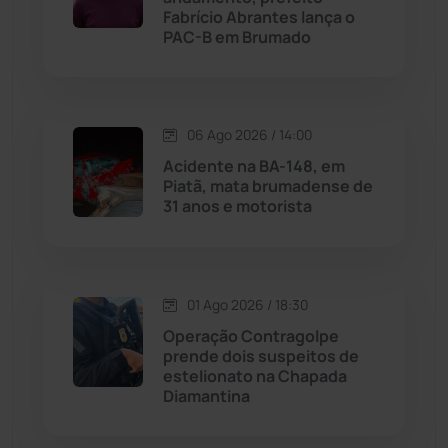
Fabrício Abrantes lança o
Livramento de Nossa...
(1338)
PAC-B em Brumado
Macaúbas
(714)
06 Ago 2026 / 14:00
Maetinga
(101)
Acidente na BA-148, em
Piatã, mata brumadense de
Malhada
(82)
31 anos e motorista
Malhada de Pedras
(508)
Matina
(71)
01 Ago 2026 / 18:30
Operação Contragolpe
prende dois suspeitos de
Mortugaba
(31)
estelionato na Chapada
Diamantina
Mundo
(437)