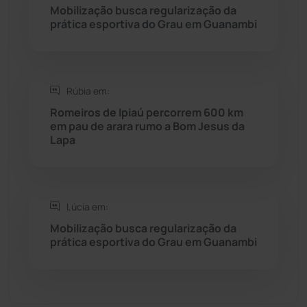
Seabra
(50)
Mobilização busca regularização da
prática esportiva do Grau em Guanambi
Sebastião Laranjeiras
(96)
Sítio do Mato
(42)
Rúbia em:
Romeiros de Ipiaú percorrem 600 km
Sudoeste Baiano
(1530)
em pau de arara rumo a Bom Jesus da
Lapa
Tanhaçu
(426)
Tanque Novo
(126)
Lúcia em:
Mobilização busca regularização da
Tecnologia
(12)
prática esportiva do Grau em Guanambi
Urandi
(157)
Vitória da Conquista
(2514)