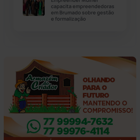
Empreender Mulher
capacita empreendedoras
em Brumado sobre gestão
Feira da Mata
(23)
e formalização
Guajeru
(130)
Guanambi
(3497)
Ibiassucê
(167)
Ibicoara
(221)
Ibipitanga
(116)
Ibitiara
(32)
Igaporã
(218)