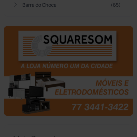
Barra do Choça
(65)
Belo Campo
(57)
Bom Jesus da Lapa
(507)
Boquira
(152)
Botuporã
(72)
Brasil
(7680)
Brumado
(31958)
Caculé
(696)