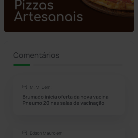
Polícia Militar
(27)
Política
(03)
Presidente Jânio Qu...
(125)
Comentários
Riacho de Santana
(309)
Rio de Contas
(410)
M. M. L em:
Rio do Antônio
(203)
Brumado inicia oferta da nova vacina
Pneumo 20 nas salas de vacinação
Rio do Pires
(98)
Saúde
(2427)
Edson Mauro em: