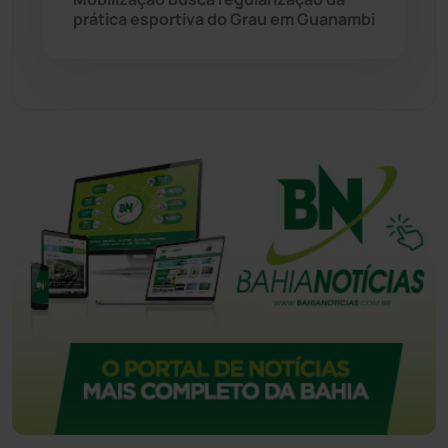
Urandi
(157)
prática esportiva do Grau em Guanambi
Vitória da Conquista
(2514)