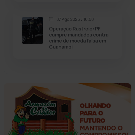
Esportes
(522)
07 Ago 2026 / 16:50
Eventos
(24)
Operação Rastreio: PF
cumpre mandados contra
Feira da Mata
(23)
crime de moeda falsa em
Guanambi
Guajeru
(130)
Guanambi
(3498)
Ibiassucê
(167)
Ibicoara
(221)
Ibipitanga
(116)