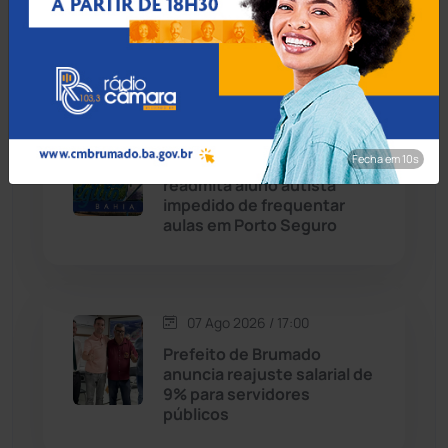
suspeito escondido em
Chapada Diamantina
(430)
short de motociclista
Condeúba
(133)
Contendas do Sincorá
(79)
07 Ago 2026 / 17:30
Fecha em 8s
MP recomenda que escola
Cordeiros
(49)
readmita aluno autista
impedido de frequentar
aulas em Porto Seguro
Dom Basílio
(391)
Economia
(1235)
07 Ago 2026 / 17:00
Educação
(232)
Prefeito de Brumado
anuncia reajuste salarial de
9% para servidores
Érico Cardoso
(82)
públicos