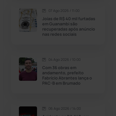
07 Ago 2026 / 11:00
Licínio de Almeida
(118)
Joias de R$ 40 mil furtadas
em Guanambi são
Livramento de Nossa...
(1338)
recuperadas após anúncio
nas redes sociais
Macaúbas
(714)
Maetinga
(101)
04 Ago 2026 / 10:00
Com 36 obras em
Malhada
(82)
andamento, prefeito
Fabrício Abrantes lança o
PAC-B em Brumado
Malhada de Pedras
(508)
Matina
(71)
06 Ago 2026 / 14:00
Mortugaba
(31)