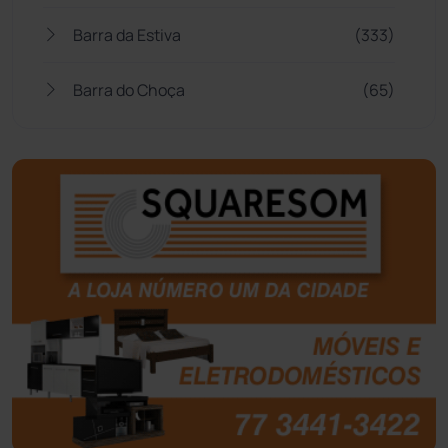
Barra da Estiva
(333)
Barra do Choça
(65)
Belo Campo
(57)
Bom Jesus da Lapa
(507)
Boquira
(152)
Botuporã
(72)
Brasil
(7680)
Brumado
(31958)