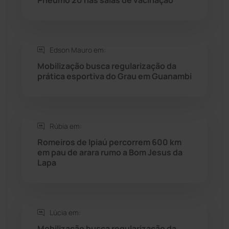
Pneumo 20 nas salas de vacinação
Saúde
(2427)
Seabra
(50)
Edson Mauro em:
Mobilização busca regularização da
Sebastião Laranjeiras
(96)
prática esportiva do Grau em Guanambi
Sítio do Mato
(42)
Sudoeste Baiano
(1530)
Rúbia em:
Romeiros de Ipiaú percorrem 600 km
em pau de arara rumo a Bom Jesus da
Tanhaçu
(426)
Lapa
Tanque Novo
(126)
Tecnologia
(12)
Lúcia em:
Mobilização busca regularização da