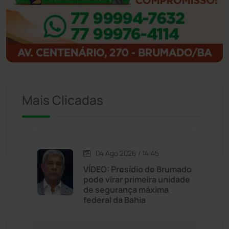
Ibitiara
(32)
Igaporã
(218)
Ituaçu
(256)
Iuiu
(173)
Mais Clicadas
Jacaraci
(97)
Jequié
(314)
04 Ago 2026 / 14:45
VÍDEO: Presídio de Brumado
Jussiape
(97)
pode virar primeira unidade
de segurança máxima
Justiça
(1470)
federal da Bahia
Lagoa Real
(182)