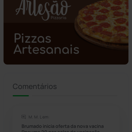
Polícia Civil
(58)
Polícia Militar
(27)
Política
(03)
Presidente Jânio Qu...
(125)
Riacho de Santana
(309)
Comentários
Rio de Contas
(410)
Rio do Antônio
(203)
M. M. L em:
Rio do Pires
(98)
Brumado inicia oferta da nova vacina