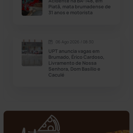
Acidente na BA-148, em
Piatã, mata brumadense de
31 anos e motorista
Mundo
(437)
Oliveira dos Brejinhos
(67)
06 Ago 2026 / 08:30
Palmas de Monte Alto
(261)
UPT anuncia vagas em
Brumado, Érico Cardoso,
Paramirim
(342)
Livramento de Nossa
Senhora, Dom Basílio e
Caculé
Pindaí
(103)
Piripá
(90)
Planalto
(59)
Poções
(182)