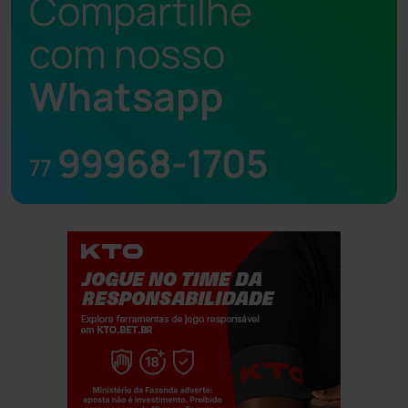
Compartilhe
com nosso
Whatsapp
99968-1705
77