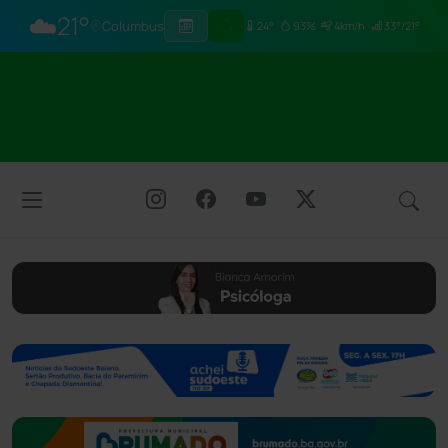
☁️
21°
Columbus
24°
93%
4km/h
33°/21°