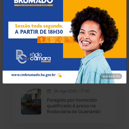
pulso e agredido a
Cordeiros
(49)
capacetadas na zona rural
de Guanambi
Dom Basílio
(391)
Economia
(1235)
06 Ago 2026 / 17:30
Idoso de 76 anos é preso
Educação
(232)
por estuprar criança com
deficiência em Jequié
Érico Cardoso
(82)
Fecha em 9s
Esportes
(522)
06 Ago 2026 / 17:00
Foragido por homicídio
Eventos
(24)
qualificado é preso na
Rodoviária de Guanambi
Feira da Mata
(23)