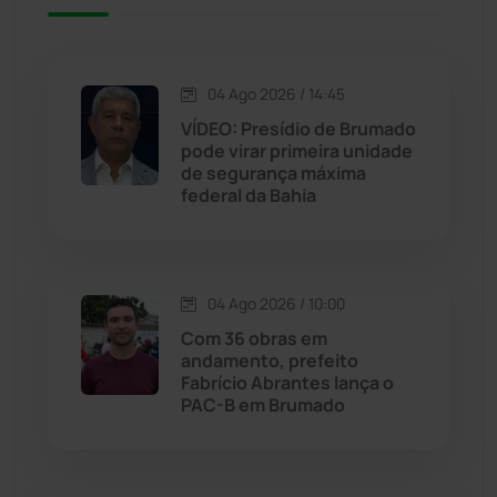
Iuiu
(173)
Jacaraci
(97)
04 Ago 2026 / 14:45
VÍDEO: Presídio de Brumado
Jequié
(313)
pode virar primeira unidade
de segurança máxima
federal da Bahia
Jussiape
(97)
Justiça
(1466)
04 Ago 2026 / 10:00
Lagoa Real
(182)
Com 36 obras em
andamento, prefeito
Licínio de Almeida
(118)
Fabrício Abrantes lança o
PAC-B em Brumado
Livramento de Nossa...
(1338)