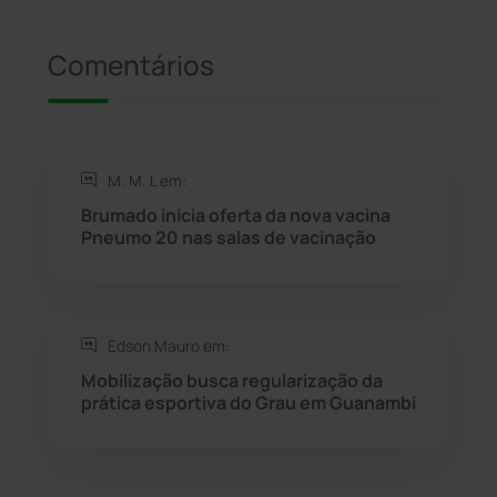
Presidente Jânio Qu...
(125)
Comentários
Riacho de Santana
(309)
Rio de Contas
(410)
M. M. L em:
Brumado inicia oferta da nova vacina
Rio do Antônio
(203)
Pneumo 20 nas salas de vacinação
Rio do Pires
(98)
Edson Mauro em:
Saúde
(2427)
Mobilização busca regularização da
prática esportiva do Grau em Guanambi
Seabra
(50)
Sebastião Laranjeiras
(96)