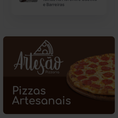
e Barreiras
Paramirim
(342)
Pindaí
(103)
Piripá
(90)
Planalto
(59)
Poções
(182)
Polícia Civil
(57)
Polícia Militar
(27)
Política
(03)