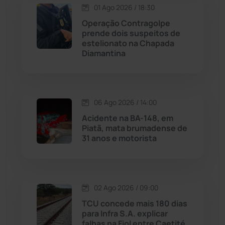
Macaúbas
(713)
01 Ago 2026 / 18:30
Operação Contragolpe
Maetinga
(101)
prende dois suspeitos de
estelionato na Chapada
Diamantina
Malhada
(82)
Malhada de Pedras
(507)
06 Ago 2026 / 14:00
Matina
(71)
Acidente na BA-148, em
Piatã, mata brumadense de
31 anos e motorista
Mortugaba
(31)
Mundo
(436)
02 Ago 2026 / 09:00
Oliveira dos Brejinhos
(67)
TCU concede mais 180 dias
para Infra S.A. explicar
Palmas de Monte Alto
(260)
falhas na Fiol entre Caetité