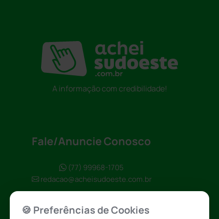
A informação com credibilidade!
Fale/Anuncie Conosco
(77) 99968-1705
redacao@acheisudoeste.com.br
🍪 Preferências de Cookies