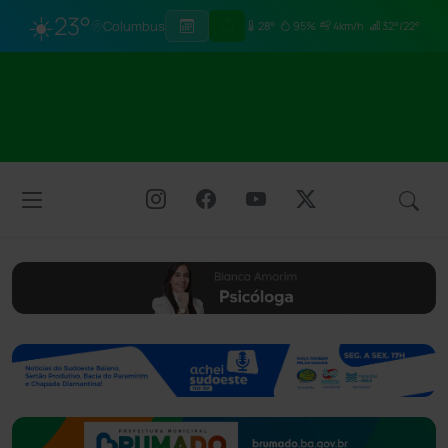
☀️
23°
Columbus
28°
95%
4km/h
32°/22°