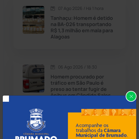
07 Ago 2026 / Há 1 hora
Candiba
(157)
Tanhaçu: Homem é detido
na BA-026 transportando
Cândido Sales
(121)
R$ 1,3 milhão em mala para
Alagoas
Caraíbas
(103)
Carinhanha
(299)
06 Ago 2026 / 18:30
Homem procurado por
Caturama
(65)
tráfico em São Paulo é
preso ao tentar fugir de
ônibus em Cândido Sales
Chapada Diamantina
(430)
Condeúba
(133)
06 Ago 2026 / 18:00
Contendas do Sincorá
(79)
Homem é esfaqueado no