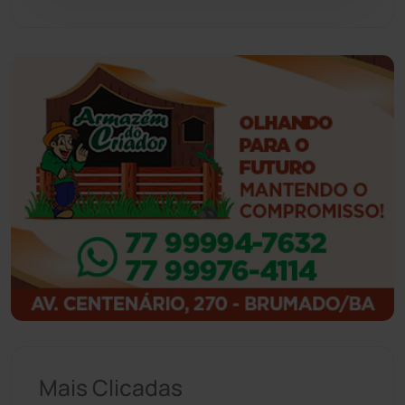
Guajeru
(130)
Guanambi
(3494)
Ibiassucê
(167)
Ibicoara
(220)
Ibipitanga
(116)
Ibitiara
(32)
Igaporã
(218)
Ituaçu
(256)
Mais Clicadas