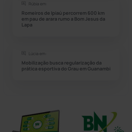
Rúbia em:
Sítio do Mato
(42)
Romeiros de Ipiaú percorrem 600 km
em pau de arara rumo a Bom Jesus da
Lapa
Sudoeste Baiano
(1530)
Tanhaçu
(426)
Lúcia em:
Tanque Novo
(126)
Mobilização busca regularização da
prática esportiva do Grau em Guanambi
Tecnologia
(12)
Urandi
(156)
Vitória da Conquista
(2513)