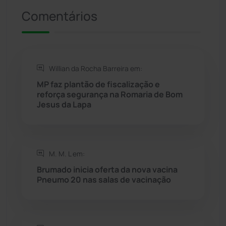
Comentários
Presidente Jânio Qu...
(125)
Riacho de Santana
(309)
Willian da Rocha Barreira em:
Rio de Contas
(411)
MP faz plantão de fiscalização e
reforça segurança na Romaria de Bom
Rio do Antônio
(203)
Jesus da Lapa
Rio do Pires
(98)
M. M. L em:
Saúde
(2430)
Brumado inicia oferta da nova vacina
Pneumo 20 nas salas de vacinação
Seabra
(51)
Sebastião Laranjeiras
(96)