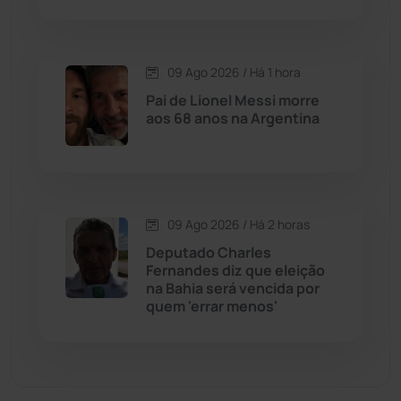
Cordeiros
(49)
Dom Basílio
(391)
09 Ago 2026 / Há 1 hora
Pai de Lionel Messi morre
Economia
(1236)
aos 68 anos na Argentina
Educação
(232)
Érico Cardoso
(82)
09 Ago 2026 / Há 2 horas
Deputado Charles
Esportes
(522)
Fernandes diz que eleição
na Bahia será vencida por
quem 'errar menos'
Eventos
(24)
Feira da Mata
(23)