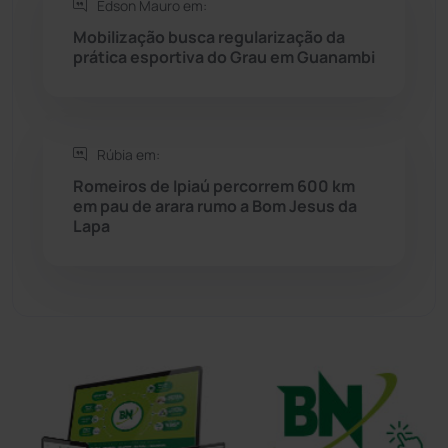
Edson Mauro em:
Sítio do Mato
(42)
Mobilização busca regularização da
prática esportiva do Grau em Guanambi
Sudoeste Baiano
(1530)
Tanhaçu
(427)
Rúbia em:
Romeiros de Ipiaú percorrem 600 km
Tanque Novo
(126)
em pau de arara rumo a Bom Jesus da
Lapa
Tecnologia
(12)
Urandi
(157)
Vitória da Conquista
(2517)