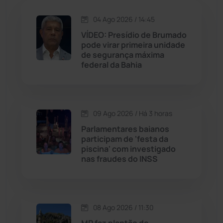
Iuiu
(173)
04 Ago 2026 / 14:45
Jacaraci
(97)
VÍDEO: Presídio de Brumado
pode virar primeira unidade
de segurança máxima
Jequié
(314)
federal da Bahia
Jussiape
(98)
Justiça
(1471)
09 Ago 2026 / Há 3 horas
Parlamentares baianos
Lagoa Real
(182)
participam de 'festa da
piscina' com investigado
nas fraudes do INSS
Licínio de Almeida
(118)
Livramento de Nossa...
(1339)
08 Ago 2026 / 11:30
Macaúbas
(715)