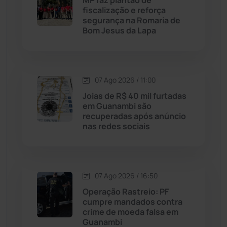
MP faz plantão de
fiscalização e reforça
segurança na Romaria de
Maetinga
(101)
Bom Jesus da Lapa
Malhada
(82)
07 Ago 2026 / 11:00
Malhada de Pedras
(508)
Joias de R$ 40 mil furtadas
em Guanambi são
Matina
(71)
recuperadas após anúncio
nas redes sociais
Mortugaba
(31)
Mundo
(438)
07 Ago 2026 / 16:50
Operação Rastreio: PF
Oliveira dos Brejinhos
(67)
cumpre mandados contra
crime de moeda falsa em
Palmas de Monte Alto
(265)
Guanambi