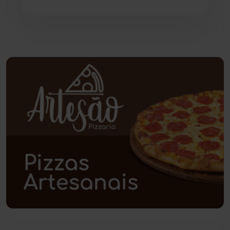
Paramirim
(342)
Pindaí
(103)
Piripá
(90)
Planalto
(59)
Poções
(182)
Polícia Civil
(59)
Polícia Militar
(27)
Política
(03)