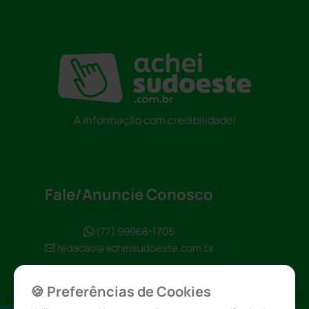
A informação com credibilidade!
Fale/Anuncie Conosco
(77) 99968-1705
redacao@acheisudoeste.com.br
🍪 Preferências de Cookies