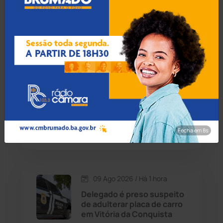
09 Ago 2026 / Há 15 min
Candiba
(157)
Teto do plenário desaba e
Câmara de Palmas de
Cândido Sales
(121)
Monte Alto é interditada
Caraíbas
(103)
09 Ago 2026 / Há 45 min
Carinhanha
(300)
Medicamento reduz em até
85% internações no SUS
Caturama
(65)
por fibrose cística
Fecha em 7s
Chapada Diamantina
(430)
Condeúba
(133)
09 Ago 2026 / Há 1 hora
Delegado é preso suspeito
de adulterar placa de carro
Contendas do Sincorá
(79)
em Vitória da Conquista