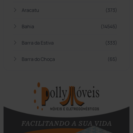
Aracatu
(373)
Bahia
(14545)
Barra da Estiva
(333)
Barra do Choça
(65)
Belo Campo
(57)
Bom Jesus da Lapa
(506)
Boquira
(152)
Botuporã
(72)