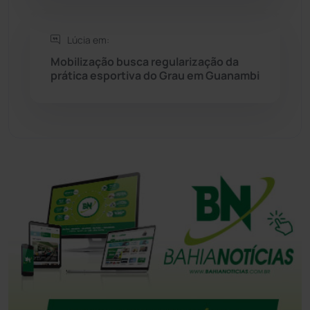
Tanque Novo
(126)
Lúcia em:
Tecnologia
(12)
Mobilização busca regularização da
prática esportiva do Grau em Guanambi
Urandi
(157)
Vitória da Conquista
(2514)