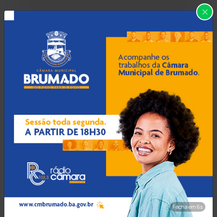
Carinhanha
(299)
07 Ago 2026 / Há 31 min
Caturama
(65)
TCM condena ex-prefeito
de Urandi a devolver R$ 1,7
milhão por falhas em
Chapada Diamantina
(430)
contratos
Condeúba
(133)
Contendas do Sincorá
(79)
07 Ago 2026 / Há 1 hora
Jerônimo Rodrigues
Cordeiros
(49)
acompanha missa solene
da 335ª Romaria do Bom
Jesus da Lapa
Dom Basílio
(391)
Economia
(1235)
Fecha em 5s
07 Ago 2026 / Há 1 hora