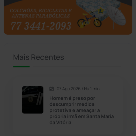
Brasil
(7679)
Brumado
(31955)
Caculé
(696)
Mais Recentes
Caetanos
(47)
Caetité
(1504)
07 Ago 2026 / Há 1 min
Candiba
(157)
Homem é preso por
descumprir medida
Cândido Sales
(121)
protetiva e ameaçar a
própria irmã em Santa Maria
da Vitória
Caraíbas
(103)