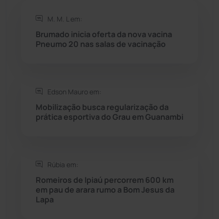
Rio do Antônio
(203)
M. M. L em:
Brumado inicia oferta da nova vacina
Rio do Pires
(98)
Pneumo 20 nas salas de vacinação
Saúde
(2427)
Edson Mauro em:
Seabra
(50)
Mobilização busca regularização da
prática esportiva do Grau em Guanambi
Sebastião Laranjeiras
(96)
Sítio do Mato
(42)
Rúbia em:
Sudoeste Baiano
(1530)
Romeiros de Ipiaú percorrem 600 km
em pau de arara rumo a Bom Jesus da
Lapa
Tanhaçu
(426)