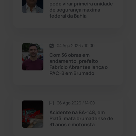
pode virar primeira unidade
de segurança máxima
Justiça
(1466)
federal da Bahia
Lagoa Real
(182)
04 Ago 2026 / 10:00
Licínio de Almeida
(118)
Com 36 obras em
andamento, prefeito
Livramento de Nossa...
(1338)
Fabrício Abrantes lança o
PAC-B em Brumado
Macaúbas
(714)
Maetinga
(101)
06 Ago 2026 / 14:00
Acidente na BA-148, em
Malhada
(82)
Piatã, mata brumadense de
31 anos e motorista
Malhada de Pedras
(507)