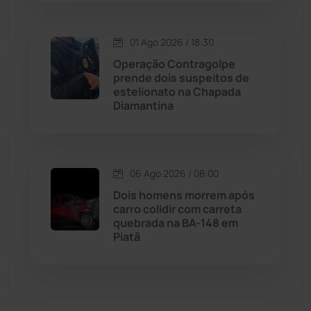
Matina
(71)
01 Ago 2026 / 18:30
Operação Contragolpe
Mortugaba
(31)
prende dois suspeitos de
estelionato na Chapada
Mundo
(436)
Diamantina
Oliveira dos Brejinhos
(67)
06 Ago 2026 / 08:00
Palmas de Monte Alto
(260)
Dois homens morrem após
carro colidir com carreta
Paramirim
(342)
quebrada na BA-148 em
Piatã
Pindaí
(103)
Piripá
(90)