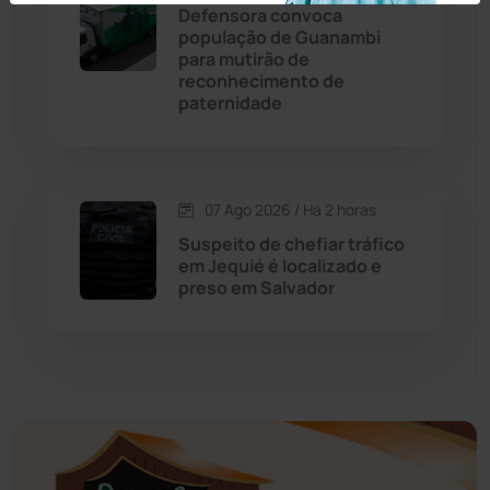
Educação
(232)
Defensora convoca
população de Guanambi
para mutirão de
Érico Cardoso
(82)
reconhecimento de
paternidade
Esportes
(522)
Eventos
(24)
07 Ago 2026 / Há 2 horas
Suspeito de chefiar tráfico
Feira da Mata
(23)
em Jequié é localizado e
preso em Salvador
Guajeru
(130)
Guanambi
(3495)
Ibiassucê
(167)