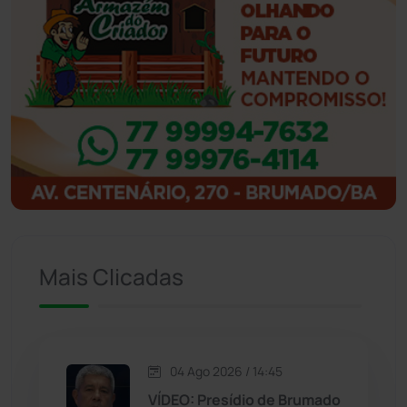
Ibicoara
(221)
Ibipitanga
(116)
Ibitiara
(32)
Igaporã
(218)
Ituaçu
(256)
Iuiu
(173)
Mais Clicadas
Jacaraci
(97)
Jequié
(314)
04 Ago 2026 / 14:45
VÍDEO: Presídio de Brumado
Jussiape
(97)