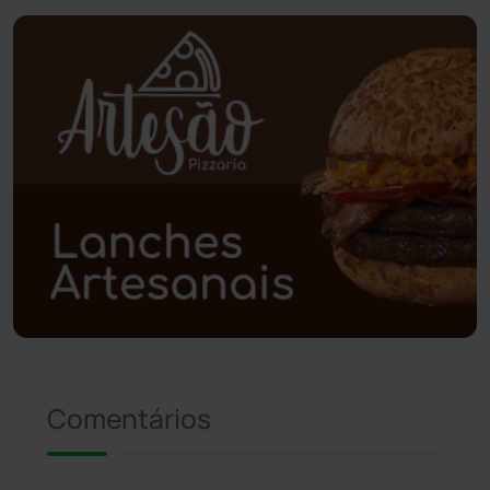
Planalto
(59)
Poções
(182)
Polícia Civil
(58)
Polícia Militar
(27)
Política
(03)
Presidente Jânio Qu...
(125)
Riacho de Santana
(309)
Comentários
Rio de Contas
(410)