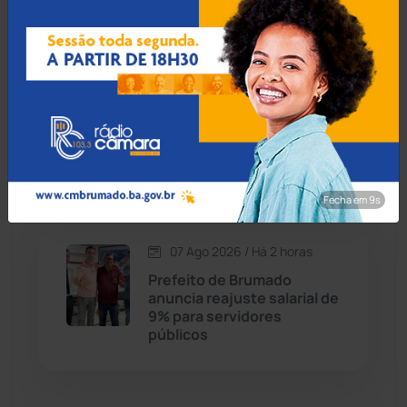
Caraíbas
(103)
Carinhanha
(300)
07 Ago 2026 / Há 2 horas
MP recomenda que escola
Caturama
(65)
readmita aluno autista
impedido de frequentar
aulas em Porto Seguro
Chapada Diamantina
(430)
Fecha em 9s
Condeúba
(133)
07 Ago 2026 / Há 2 horas
Contendas do Sincorá
(79)
Prefeito de Brumado
anuncia reajuste salarial de
Cordeiros
(49)
9% para servidores
públicos
Dom Basílio
(391)