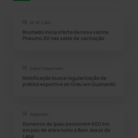
Rio de Contas
(410)
M. M. L em:
Rio do Antônio
(203)
Brumado inicia oferta da nova vacina
Pneumo 20 nas salas de vacinação
Rio do Pires
(98)
Saúde
(2427)
Edson Mauro em:
Seabra
(50)
Mobilização busca regularização da
prática esportiva do Grau em Guanambi
Sebastião Laranjeiras
(96)
Sítio do Mato
(42)
Rúbia em:
Romeiros de Ipiaú percorrem 600 km
Sudoeste Baiano
(1530)
em pau de arara rumo a Bom Jesus da
Lapa