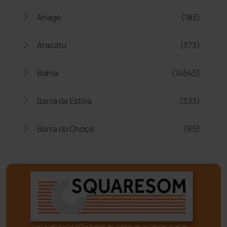
Anagé
(183)
Aracatu
(373)
Bahia
(14545)
Barra da Estiva
(333)
Barra do Choça
(65)
Belo Campo
(57)
Bom Jesus da Lapa
(507)
Boquira
(152)