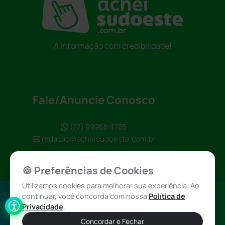
A informação com credibilidade!
Fale/Anuncie Conosco
(77) 99968-1705
redacao@acheisudoeste.com.br
🍪 Preferências de Cookies
Utilizamos cookies para melhorar sua experiência. Ao
continuar, você concorda com nossa
Política de
Política de
Achei Sudoeste
Privacidade
.
Privacidade
© 2026 - Todos
Concordar e Fechar
os direitos