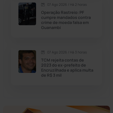
Economia
(1235)
07 Ago 2026 / Há 2 horas
Operação Rastreio: PF
Educação
(232)
cumpre mandados contra
crime de moeda falsa em
Guanambi
Érico Cardoso
(82)
Esportes
(522)
07 Ago 2026 / Há 3 horas
Eventos
(24)
TCM rejeita contas de
2023 do ex-prefeito de
Encruzilhada e aplica multa
Feira da Mata
(23)
de R$ 3 mil
Guajeru
(130)
Guanambi
(3498)