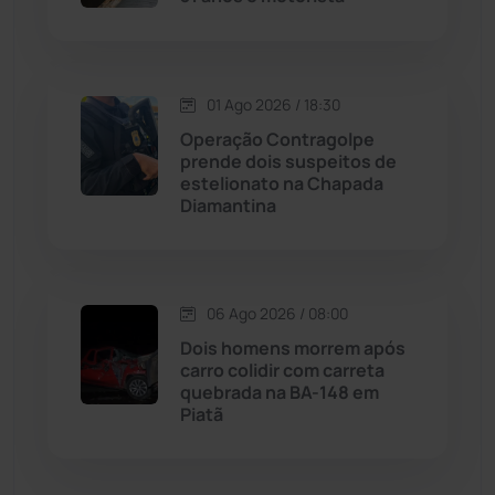
Malhada de Pedras
(508)
Matina
(71)
01 Ago 2026 / 18:30
Operação Contragolpe
prende dois suspeitos de
Mortugaba
(31)
estelionato na Chapada
Diamantina
Mundo
(437)
Oliveira dos Brejinhos
(67)
06 Ago 2026 / 08:00
Dois homens morrem após
Palmas de Monte Alto
(261)
carro colidir com carreta
quebrada na BA-148 em
Paramirim
(342)
Piatã
Pindaí
(103)