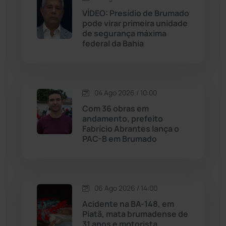
VÍDEO: Presídio de Brumado
pode virar primeira unidade
Jussiape
(97)
de segurança máxima
federal da Bahia
Justiça
(1470)
Lagoa Real
(182)
04 Ago 2026 / 10:00
Licínio de Almeida
(118)
Com 36 obras em
andamento, prefeito
Fabrício Abrantes lança o
Livramento de Nossa...
(1338)
PAC-B em Brumado
Macaúbas
(714)
06 Ago 2026 / 14:00
Maetinga
(101)
Acidente na BA-148, em
Piatã, mata brumadense de
Malhada
(82)
31 anos e motorista