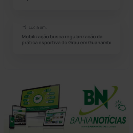
Tanhaçu
(426)
Tanque Novo
(126)
Lúcia em:
Mobilização busca regularização da
Tecnologia
(12)
prática esportiva do Grau em Guanambi
Urandi
(157)
Vitória da Conquista
(2514)