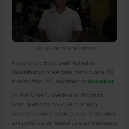
Foto: Lay Amorim/Achei Sudoeste
Neste ano, o tradicional Festival de
Quadrilhas será realizado nesta quinta (11)
e sexta-feira (12), na cidade de
Macaúbas
.
Ao site Achei Sudoeste e ao Programa
Achei Sudoeste no Ar, Gil de França,
secretário municipal de cultura, falou sobre
a importância do festival para a preservação