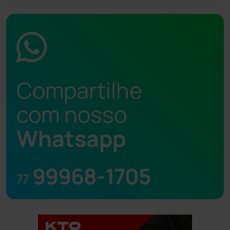
Compartilhe
com nosso
Whatsapp
99968-1705
77