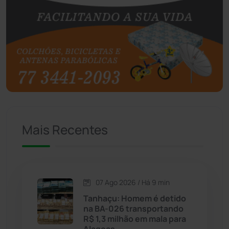
Botuporã
(72)
Brasil
(7679)
Brumado
(31955)
Caculé
(696)
Mais Recentes
Caetanos
(47)
Caetité
(1504)
07 Ago 2026 / Há 9 min
Candiba
(157)
Tanhaçu: Homem é detido
na BA-026 transportando
Cândido Sales
(121)
R$ 1,3 milhão em mala para