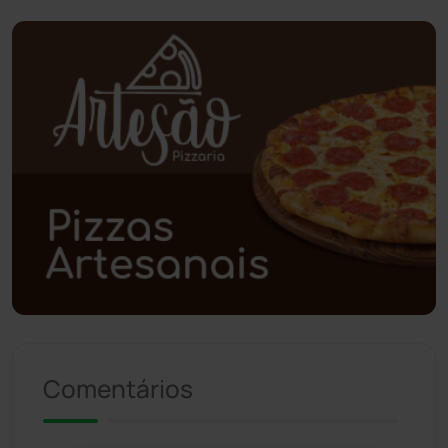
Piripá
(90)
Planalto
(59)
Poções
(182)
Polícia Civil
(57)
Polícia Militar
(27)
Política
(03)
Presidente Jânio Qu...
(125)
Comentários
Riacho de Santana
(309)