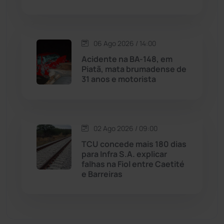
Malhada de Pedras
(507)
06 Ago 2026 / 14:00
Matina
(71)
Acidente na BA-148, em
Piatã, mata brumadense de
31 anos e motorista
Mortugaba
(31)
Mundo
(436)
02 Ago 2026 / 09:00
Oliveira dos Brejinhos
(67)
TCU concede mais 180 dias
para Infra S.A. explicar
Palmas de Monte Alto
(260)
falhas na Fiol entre Caetité
e Barreiras
Paramirim
(342)
Pindaí
(103)