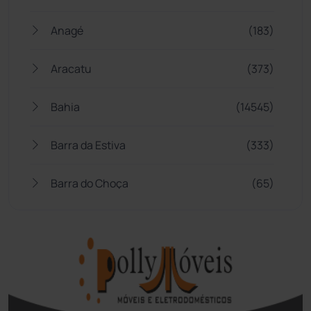
Anagé
(183)
Aracatu
(373)
Bahia
(14545)
Barra da Estiva
(333)
Barra do Choça
(65)
Belo Campo
(57)
Bom Jesus da Lapa
(505)
Boquira
(152)