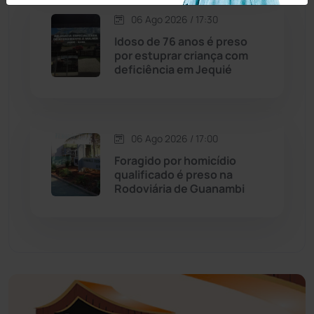
Economia
(1235)
06 Ago 2026 / 17:30
Idoso de 76 anos é preso
Educação
(232)
por estuprar criança com
deficiência em Jequié
Érico Cardoso
(82)
Esportes
(522)
06 Ago 2026 / 17:00
Foragido por homicídio
Eventos
(24)
qualificado é preso na
Rodoviária de Guanambi
Feira da Mata
(23)
Guajeru
(130)
Guanambi
(3494)