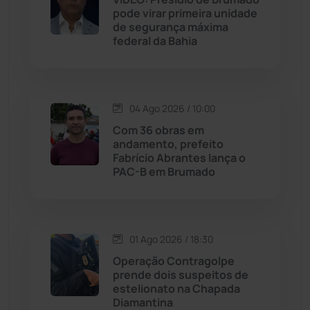
Jequié
(313)
pode virar primeira unidade
de segurança máxima
federal da Bahia
Jussiape
(97)
Justiça
(1466)
04 Ago 2026 / 10:00
Lagoa Real
(182)
Com 36 obras em
andamento, prefeito
Licínio de Almeida
(118)
Fabrício Abrantes lança o
PAC-B em Brumado
Livramento de Nossa...
(1338)
Macaúbas
(713)
01 Ago 2026 / 18:30
Operação Contragolpe
Maetinga
(101)
prende dois suspeitos de
estelionato na Chapada
Diamantina
Malhada
(82)