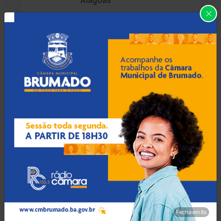
Alagoas
Caraíbas
(103)
Carinhanha
(299)
06 Ago 2026 / 18:30
Homem procurado por
Caturama
(65)
tráfico em São Paulo é
preso ao tentar fugir de
ônibus em Cândido Sales
Chapada Diamantina
(430)
Condeúba
(133)
06 Ago 2026 / 18:00
Contendas do Sincorá
(79)
Homem é esfaqueado no
pulso e agredido a
Cordeiros
(49)
capacetadas na zona rural
de Guanambi
Dom Basílio
(391)
Fecha em 7s