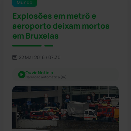
Mundo
Explosões em metrô e
aeroporto deixam mortos
em Bruxelas
22 Mar 2016 / 07:30
Ouvir Notícia
Narração automática (IA)