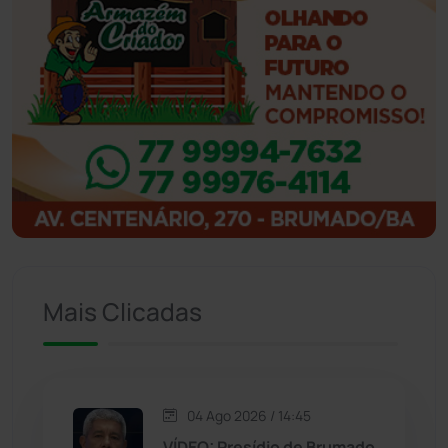
Ibiassucê
(167)
Ibicoara
(220)
Ibipitanga
(116)
Ibitiara
(32)
Igaporã
(218)
Ituaçu
(256)
Mais Clicadas
Iuiu
(173)
Jacaraci
(97)
04 Ago 2026 / 14:45
VÍDEO: Presídio de Brumado