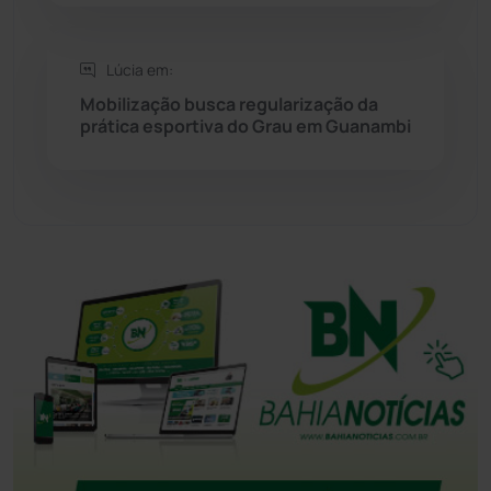
Tanhaçu
(426)
Lúcia em:
Tanque Novo
(126)
Mobilização busca regularização da
prática esportiva do Grau em Guanambi
Tecnologia
(12)
Urandi
(156)
Vitória da Conquista
(2513)