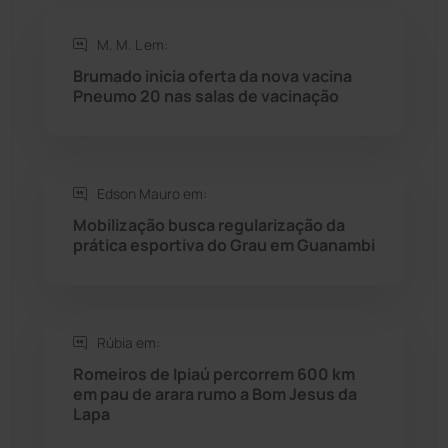
Rio de Contas
(410)
M. M. L em:
Brumado inicia oferta da nova vacina
Rio do Antônio
(203)
Pneumo 20 nas salas de vacinação
Rio do Pires
(98)
Edson Mauro em:
Saúde
(2427)
Mobilização busca regularização da
prática esportiva do Grau em Guanambi
Seabra
(50)
Sebastião Laranjeiras
(96)
Rúbia em:
Sítio do Mato
(42)
Romeiros de Ipiaú percorrem 600 km
em pau de arara rumo a Bom Jesus da
Lapa
Sudoeste Baiano
(1530)