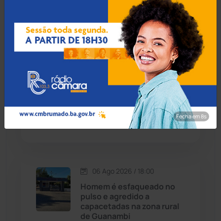
Tanhaçu: Homem é detido
na BA-026 transportando
Cândido Sales
(121)
R$ 1,3 milhão em mala para
Alagoas
Caraíbas
(103)
Carinhanha
(299)
06 Ago 2026 / 18:30
Homem procurado por
Caturama
(65)
tráfico em São Paulo é
preso ao tentar fugir de
Fecha em 7s
ônibus em Cândido Sales
Chapada Diamantina
(430)
Condeúba
(133)
06 Ago 2026 / 18:00
Contendas do Sincorá
(79)
Homem é esfaqueado no
pulso e agredido a
Cordeiros
(49)
capacetadas na zona rural
de Guanambi