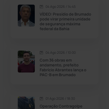
Jacaraci
(97)
04 Ago 2026 / 14:45
VÍDEO: Presídio de Brumado
Jequié
(313)
pode virar primeira unidade
de segurança máxima
federal da Bahia
Jussiape
(97)
Justiça
(1466)
04 Ago 2026 / 10:00
Lagoa Real
(182)
Com 36 obras em
andamento, prefeito
Licínio de Almeida
(118)
Fabrício Abrantes lança o
PAC-B em Brumado
Livramento de Nossa...
(1338)
Macaúbas
(713)
01 Ago 2026 / 18:30
Operação Contragolpe