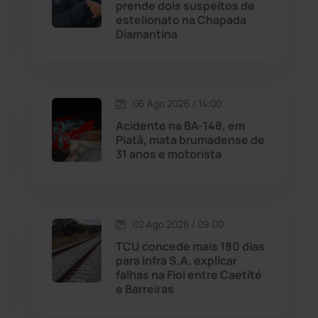
Maetinga
(101)
prende dois suspeitos de
estelionato na Chapada
Diamantina
Malhada
(82)
Malhada de Pedras
(507)
06 Ago 2026 / 14:00
Matina
(71)
Acidente na BA-148, em
Piatã, mata brumadense de
31 anos e motorista
Mortugaba
(31)
Mundo
(436)
02 Ago 2026 / 09:00
Oliveira dos Brejinhos
(67)
TCU concede mais 180 dias
para Infra S.A. explicar
Palmas de Monte Alto
(260)
falhas na Fiol entre Caetité
e Barreiras
Paramirim
(342)