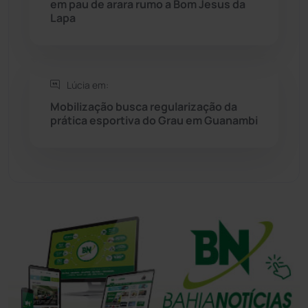
em pau de arara rumo a Bom Jesus da
Lapa
Sudoeste Baiano
(1530)
Tanhaçu
(426)
Lúcia em:
Tanque Novo
(126)
Mobilização busca regularização da
prática esportiva do Grau em Guanambi
Tecnologia
(12)
Urandi
(156)
Vitória da Conquista
(2513)