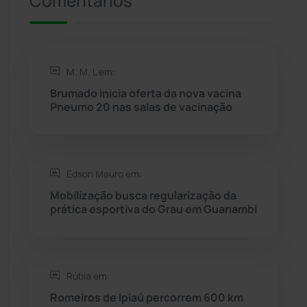
Comentários
Riacho de Santana
(309)
Rio de Contas
(410)
M. M. L em:
Brumado inicia oferta da nova vacina
Rio do Antônio
(203)
Pneumo 20 nas salas de vacinação
Rio do Pires
(98)
Edson Mauro em:
Saúde
(2427)
Mobilização busca regularização da
prática esportiva do Grau em Guanambi
Seabra
(50)
Sebastião Laranjeiras
(96)
Rúbia em:
Sítio do Mato
(42)
Romeiros de Ipiaú percorrem 600 km