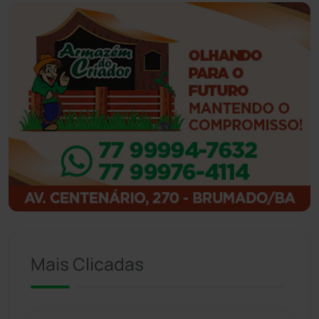
Guanambi
(3494)
Ibiassucê
(167)
Ibicoara
(220)
Ibipitanga
(116)
Ibitiara
(32)
Igaporã
(218)
Ituaçu
(256)
Mais Clicadas
Iuiu
(173)