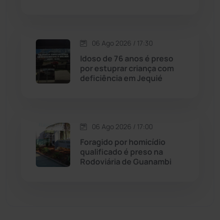
Dom Basílio
(391)
Economia
(1235)
06 Ago 2026 / 17:30
Idoso de 76 anos é preso
Educação
(232)
por estuprar criança com
deficiência em Jequié
Érico Cardoso
(82)
Esportes
(522)
06 Ago 2026 / 17:00
Foragido por homicídio
Eventos
(24)
qualificado é preso na
Rodoviária de Guanambi
Feira da Mata
(23)
Guajeru
(130)