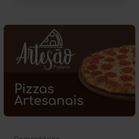
Pindaí
(103)
Piripá
(90)
Planalto
(59)
Poções
(182)
Polícia Civil
(57)
Polícia Militar
(27)
Política
(03)
Presidente Jânio Qu...
(125)