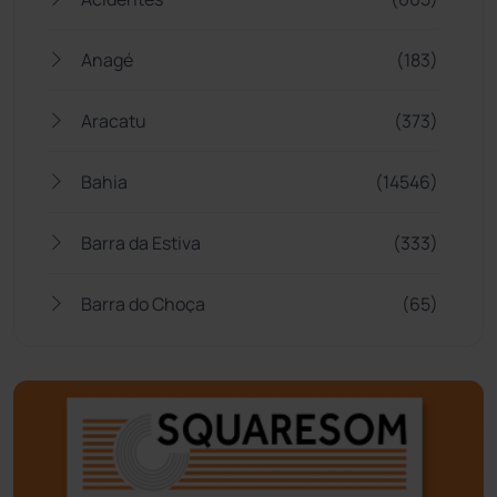
Anagé
(183)
Aracatu
(373)
Bahia
(14546)
Barra da Estiva
(333)
Barra do Choça
(65)
Belo Campo
(57)
Bom Jesus da Lapa
(508)
Boquira
(152)