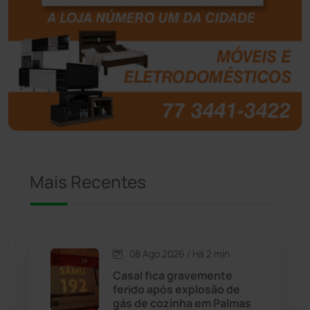
Botuporã
(72)
Brasil
(7680)
Brumado
(31958)
Caculé
(697)
Mais Recentes
Caetanos
(47)
Caetité
(1504)
08 Ago 2026 / Há 2 min
Candiba
(157)
Casal fica gravemente
ferido após explosão de
Cândido Sales
(121)
gás de cozinha em Palmas