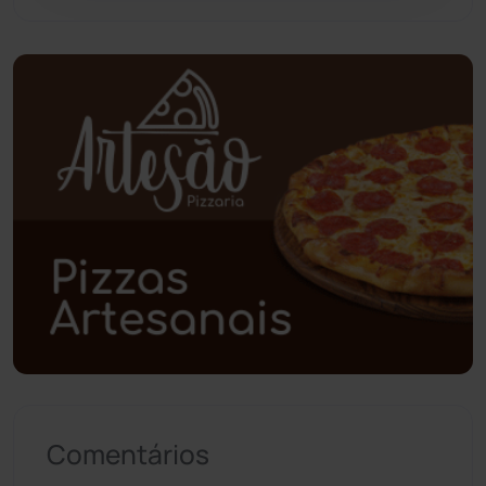
Piripá
(90)
Planalto
(59)
Poções
(182)
Polícia Civil
(59)
Polícia Militar
(27)
Política
(03)
Presidente Jânio Qu...
(125)
Comentários
Riacho de Santana
(309)