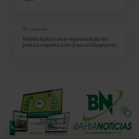
Tanhaçu
(426)
Tanque Novo
(126)
Lúcia em:
Mobilização busca regularização da
prática esportiva do Grau em Guanambi
Tecnologia
(12)
Urandi
(157)
Vitória da Conquista
(2514)