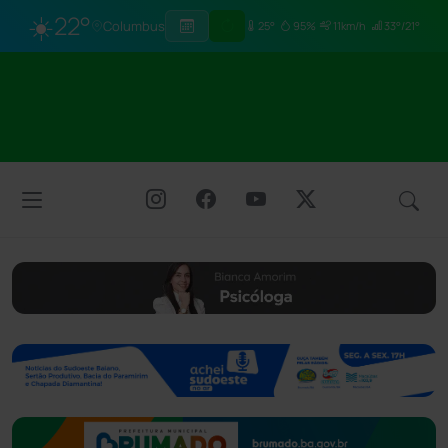
☀️
22°
Columbus
25°
95%
11km/h
33°/21°