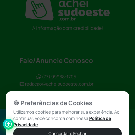
A informação com credibilidade!
Fale/Anuncie Conosco
(77) 99968-1705
redacao@acheisudoeste.com.br
🍪 Preferências de Cookies
Utilizamos cookies para melhorar sua experiência. Ao
continuar, você concorda com nossa
Política de
Política de
Achei Sudoeste
Privacidade
.
Privacidade
© 2026 - Todos
Concordar e Fechar