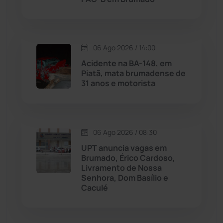
Malhada
(82)
Malhada de Pedras
(508)
06 Ago 2026 / 14:00
Matina
(71)
Acidente na BA-148, em
Piatã, mata brumadense de
31 anos e motorista
Mortugaba
(31)
Mundo
(437)
06 Ago 2026 / 08:30
Oliveira dos Brejinhos
(67)
UPT anuncia vagas em
Brumado, Érico Cardoso,
Palmas de Monte Alto
(262)
Livramento de Nossa
Senhora, Dom Basílio e
Caculé
Paramirim
(342)
Pindaí
(103)