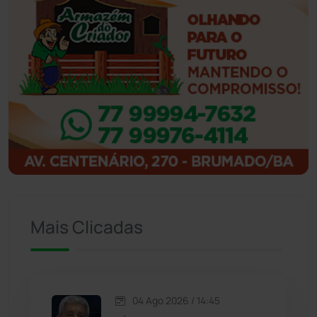
Ibiassucê
(167)
Ibicoara
(221)
Ibipitanga
(116)
Ibitiara
(32)
Igaporã
(218)
Ituaçu
(256)
Mais Clicadas
Iuiu
(173)
Jacaraci
(97)
04 Ago 2026 / 14:45