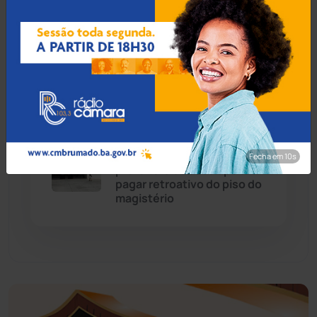
08 Ago 2026 / Há 1 hora
Economia
(1235)
Policial militar reage a
assalto e mata suspeito
Educação
(232)
com tiro em Salvador
Érico Cardoso
(82)
08 Ago 2026 / Há 2 horas
Esportes
(522)
TJBA nega recurso e obriga
Fecha em 9s
prefeitura de Jussiape a
Eventos
(24)
pagar retroativo do piso do
magistério
Feira da Mata
(23)
Guajeru
(130)
Guanambi
(3498)