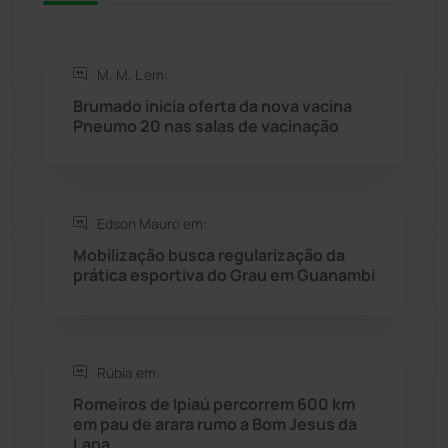
Rio de Contas
(410)
M. M. L em:
Rio do Antônio
(203)
Brumado inicia oferta da nova vacina
Pneumo 20 nas salas de vacinação
Rio do Pires
(98)
Saúde
(2427)
Edson Mauro em:
Mobilização busca regularização da
Seabra
(50)
prática esportiva do Grau em Guanambi
Sebastião Laranjeiras
(96)
Rúbia em:
Sítio do Mato
(42)
Romeiros de Ipiaú percorrem 600 km
em pau de arara rumo a Bom Jesus da
Sudoeste Baiano
(1530)
Lapa