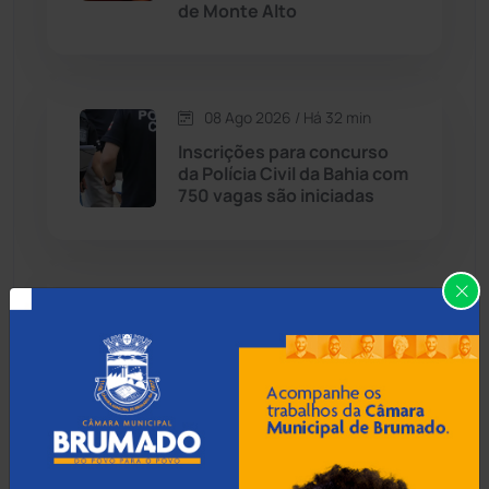
de Monte Alto
Caraíbas
(103)
Carinhanha
(300)
08 Ago 2026 / Há 32 min
Inscrições para concurso
Caturama
(65)
da Polícia Civil da Bahia com
750 vagas são iniciadas
Chapada Diamantina
(430)
Condeúba
(133)
08 Ago 2026 / Há 1 hora
Acidente entre ônibus a
Contendas do Sincorá
(79)
caminho de Bom Jesus da
Lapa e caminhão deixa dois
Cordeiros
(49)
mortos na BR-259
Dom Basílio
(391)