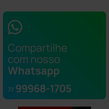
Compartilhe
com nosso
Whatsapp
99968-1705
77