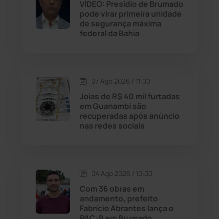
VÍDEO: Presídio de Brumado
Jequié
(314)
pode virar primeira unidade
de segurança máxima
federal da Bahia
Jussiape
(98)
Justiça
(1470)
07 Ago 2026 / 11:00
Lagoa Real
(182)
Joias de R$ 40 mil furtadas
em Guanambi são
Licínio de Almeida
(118)
recuperadas após anúncio
nas redes sociais
Livramento de Nossa...
(1338)
Macaúbas
(714)
04 Ago 2026 / 10:00
Com 36 obras em
Maetinga
(101)
andamento, prefeito
Fabrício Abrantes lança o
PAC-B em Brumado