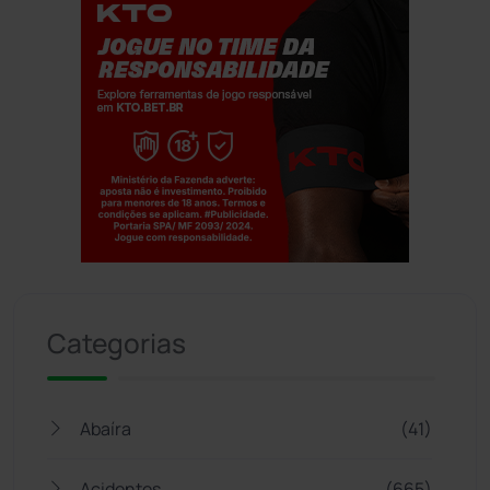
Jogue com responsabilidade. 18+
Categorias
Abaíra
(41)
Acidentes
(665)