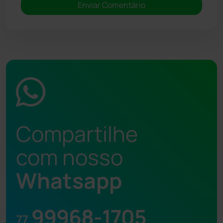
Compartilhe
com nosso
Whatsapp
99968-1705
77