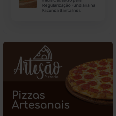
Inicia Cadastro para
Paramirim
(341)
Regularização Fundiária na
Fazenda Santa Inês
Pindaí
(103)
Piripá
(90)
Planalto
(59)
Poções
(182)
Polícia Civil
(55)
Polícia Militar
(27)
Política
(03)