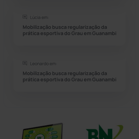
Sudoeste Baiano
(1530)
Lúcia em:
Mobilização busca regularização da
prática esportiva do Grau em Guanambi
Tanhaçu
(425)
Tanque Novo
(126)
Leonardo em:
Tecnologia
(12)
Mobilização busca regularização da
prática esportiva do Grau em Guanambi
Urandi
(155)
Vitória da Conquista
(2513)