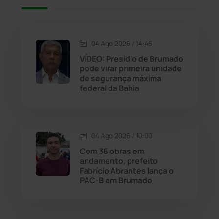
Jacaraci
(97)
Jequié
(311)
04 Ago 2026 / 14:45
VÍDEO: Presídio de Brumado
pode virar primeira unidade
Jussiape
(97)
de segurança máxima
federal da Bahia
Justiça
(1464)
Lagoa Real
(182)
04 Ago 2026 / 10:00
Licínio de Almeida
(118)
Com 36 obras em
andamento, prefeito
Fabrício Abrantes lança o
Livramento de Nossa...
(1338)
PAC-B em Brumado
Macaúbas
(713)