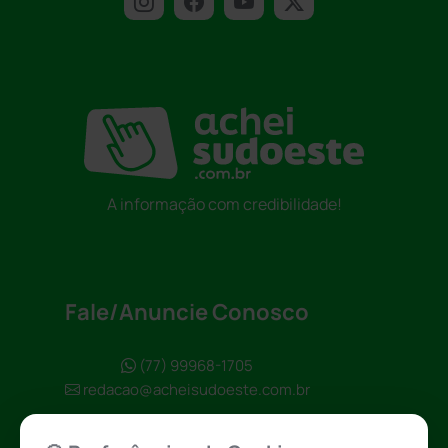
A informação com credibilidade!
Fale/Anuncie Conosco
(77) 99968-1705
redacao@acheisudoeste.com.br