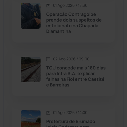
01 Ago 2026 / 18:30
Maetinga
(101)
Operação Contragolpe
prende dois suspeitos de
Malhada
(82)
estelionato na Chapada
Diamantina
Malhada de Pedras
(507)
Matina
(71)
02 Ago 2026 / 09:00
TCU concede mais 180 dias
Mortugaba
(31)
para Infra S.A. explicar
falhas na Fiol entre Caetité
Mundo
(436)
e Barreiras
Oliveira dos Brejinhos
(67)
01 Ago 2026 / 14:00
Palmas de Monte Alto
(260)
Prefeitura de Brumado