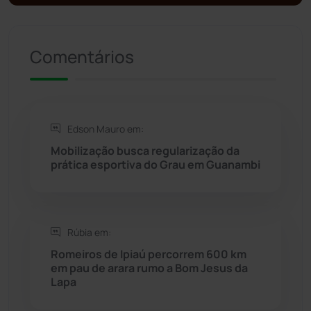
Presidente Jânio Qu...
(125)
Riacho de Santana
(309)
Comentários
Rio de Contas
(410)
Rio do Antônio
(203)
Edson Mauro em:
Mobilização busca regularização da
Rio do Pires
(97)
prática esportiva do Grau em Guanambi
Saúde
(2427)
Rúbia em:
Seabra
(49)
Romeiros de Ipiaú percorrem 600 km
em pau de arara rumo a Bom Jesus da
Sebastião Laranjeiras
(96)
Lapa
Sítio do Mato
(42)