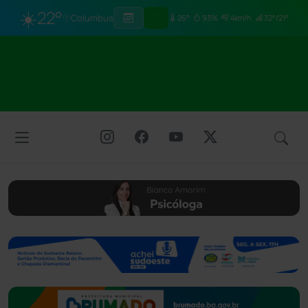
☀️
22°
Columbus
26°
93%
4km/h
32°/21°