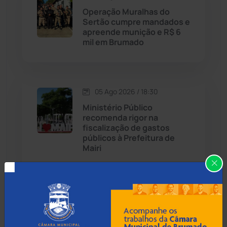
Candiba
(157)
Operação Muralhas do
Sertão cumpre mandados e
Cândido Sales
(120)
apreende munição e R$ 6
mil em Brumado
Caraíbas
(103)
Carinhanha
(299)
05 Ago 2026 / 18:30
Ministério Público
Caturama
(65)
recomenda rigor na
fiscalização de gastos
públicos à Prefeitura de
Chapada Diamantina
(429)
Mairi
Condeúba
(133)
Contendas do Sincorá
(79)
05 Ago 2026 / 18:00
Operação Ultio apreende
Cordeiros
(49)
armas e prende homem em