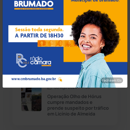
investigação de homicídio
em Caraíbas
Dom Basílio
(391)
Economia
(1235)
05 Ago 2026 / 17:30
Educação
(231)
Lula lidera no 1º e 2º turnos
contra Flávio Bolsonaro,
aponta Genial/Quaest
Érico Cardoso
(82)
Esportes
(522)
Fecha em 8s
05 Ago 2026 / 17:00
Eventos
(24)
Operação Olho de Hórus
cumpre mandados e
prende suspeito por tráfico
Feira da Mata
(23)
em Licínio de Almeida
Guajeru
(130)