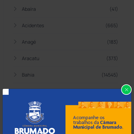
Abaíra
(41)
Acidentes
(665)
Anagé
(183)
Aracatu
(373)
Bahia
(14545)
Barra da Estiva
(333)
Barra do Choça
(65)
Belo Campo
(57)