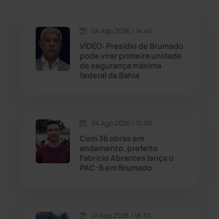
Jacaraci
(97)
04 Ago 2026 / 14:45
VÍDEO: Presídio de Brumado
Jequié
(313)
pode virar primeira unidade
de segurança máxima
federal da Bahia
Jussiape
(97)
Justiça
(1466)
04 Ago 2026 / 10:00
Lagoa Real
(182)
Com 36 obras em
andamento, prefeito
Licínio de Almeida
(118)
Fabrício Abrantes lança o
PAC-B em Brumado
Livramento de Nossa...
(1338)
Macaúbas
(713)
01 Ago 2026 / 18:30