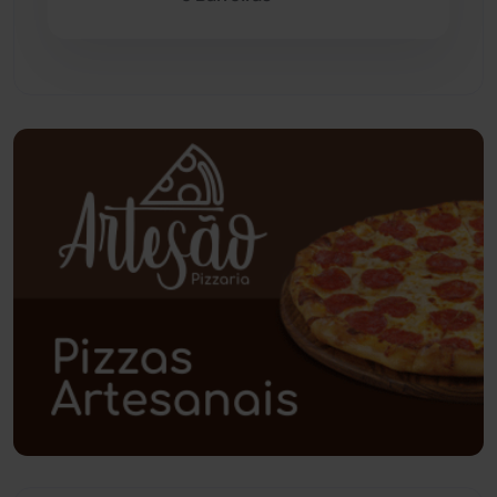
Paramirim
(342)
Pindaí
(103)
Piripá
(90)
Planalto
(59)
Poções
(182)
Polícia Civil
(57)
Polícia Militar
(27)
Política
(03)