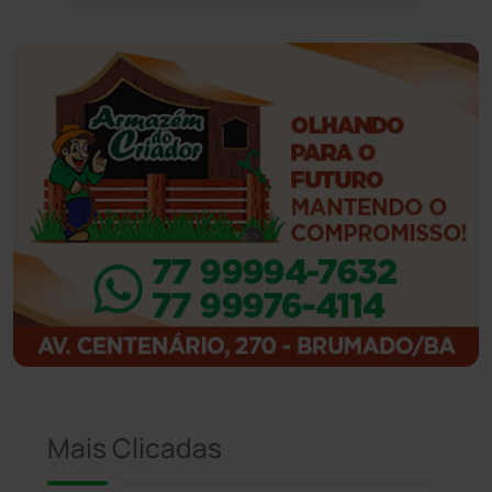
Guanambi
(3494)
Ibiassucê
(167)
Ibicoara
(220)
Ibipitanga
(116)
Ibitiara
(32)
Igaporã
(218)
Ituaçu
(256)
Mais Clicadas
Iuiu
(173)