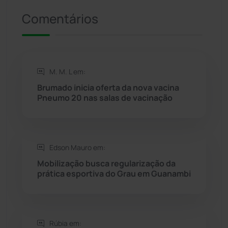
Presidente Jânio Qu...
(125)
Comentários
Riacho de Santana
(309)
Rio de Contas
(410)
M. M. L em:
Brumado inicia oferta da nova vacina
Rio do Antônio
(203)
Pneumo 20 nas salas de vacinação
Rio do Pires
(98)
Edson Mauro em:
Saúde
(2427)
Mobilização busca regularização da
prática esportiva do Grau em Guanambi
Seabra
(50)
Sebastião Laranjeiras
(96)
Rúbia em: