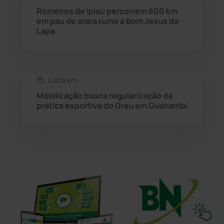
Sítio do Mato
(42)
Romeiros de Ipiaú percorrem 600 km
em pau de arara rumo a Bom Jesus da
Lapa
Sudoeste Baiano
(1530)
Tanhaçu
(426)
Lúcia em:
Tanque Novo
(126)
Mobilização busca regularização da
prática esportiva do Grau em Guanambi
Tecnologia
(12)
Urandi
(156)
Vitória da Conquista
(2513)