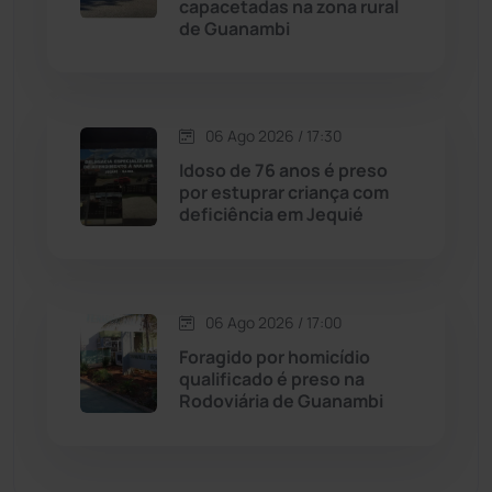
Cordeiros
(49)
capacetadas na zona rural
de Guanambi
Dom Basílio
(391)
Economia
(1235)
06 Ago 2026 / 17:30
Idoso de 76 anos é preso
Educação
(232)
por estuprar criança com
deficiência em Jequié
Érico Cardoso
(82)
Esportes
(522)
06 Ago 2026 / 17:00
Foragido por homicídio
Eventos
(24)
qualificado é preso na
Rodoviária de Guanambi
Feira da Mata
(23)
Guajeru
(130)