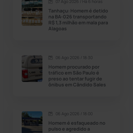
07 Ago 2026 / Há 6 horas
Candiba
(157)
Tanhaçu: Homem é detido
na BA-026 transportando
Cândido Sales
(121)
R$ 1,3 milhão em mala para
Alagoas
Caraíbas
(103)
Carinhanha
(299)
06 Ago 2026 / 18:30
Homem procurado por
Caturama
(65)
tráfico em São Paulo é
preso ao tentar fugir de
ônibus em Cândido Sales
Chapada Diamantina
(430)
Condeúba
(133)
06 Ago 2026 / 18:00
Contendas do Sincorá
(79)
Homem é esfaqueado no
pulso e agredido a