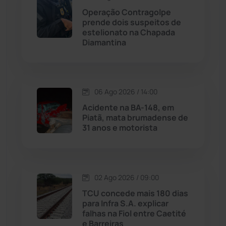
Operação Contragolpe
Maetinga
(101)
prende dois suspeitos de
estelionato na Chapada
Diamantina
Malhada
(82)
Malhada de Pedras
(507)
06 Ago 2026 / 14:00
Matina
(71)
Acidente na BA-148, em
Piatã, mata brumadense de
31 anos e motorista
Mortugaba
(31)
Mundo
(436)
02 Ago 2026 / 09:00
Oliveira dos Brejinhos
(67)
TCU concede mais 180 dias
para Infra S.A. explicar
Palmas de Monte Alto
(260)
falhas na Fiol entre Caetité
e Barreiras