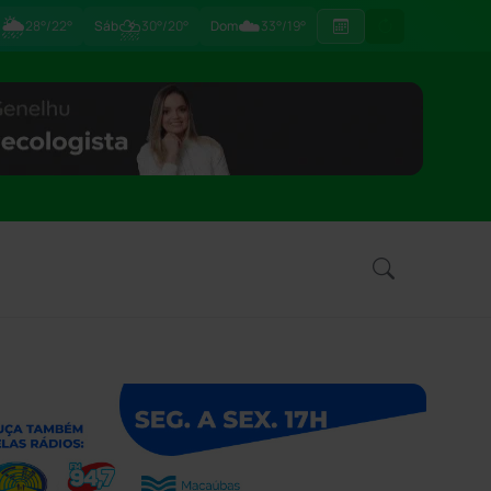
🌦
⛈
☁️
ã
28°/22°
Sáb
30°/20°
Dom
33°/19°