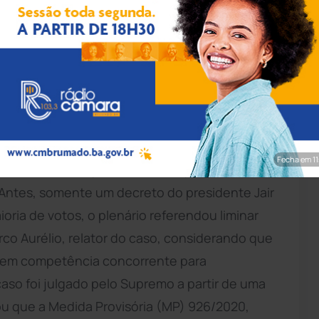
ando Brito/Veja
a tarde desta quarta-feira, 15, que estados e
charem necessárias para combater o novo
amento do comércio e outras restrições. De
pôs um novo revés ao governo Bolsonaro, os
Fecha em 9
definir os serviços essenciais que podem
Antes, somente um decreto do presidente Jair
ioria de votos, o plenário referendou liminar
co Aurélio, relator do caso, considerando que
l tem competência concorrente para
aso foi julgado pelo Supremo a partir de uma
ou que a Medida Provisória (MP) 926/2020,