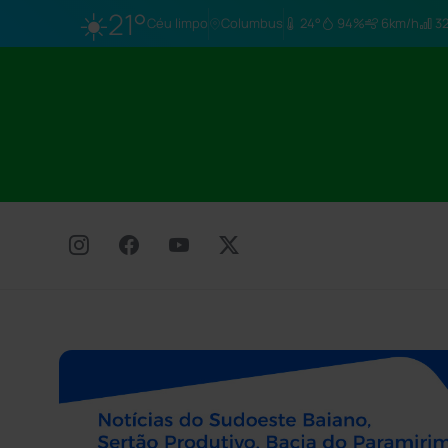
☀️
21°
Céu limpo
Columbus
24°
94%
6km/h
32