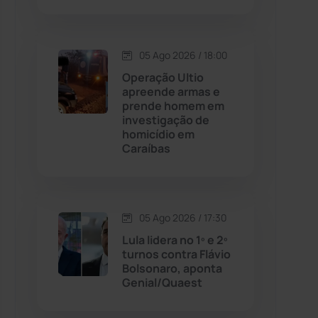
Contendas do Sincorá
(79)
05 Ago 2026 / 18:00
Cordeiros
(49)
Operação Ultio
apreende armas e
prende homem em
Dom Basílio
(391)
investigação de
homicídio em
Caraíbas
Economia
(1235)
Educação
(231)
05 Ago 2026 / 17:30
Érico Cardoso
(82)
Lula lidera no 1º e 2º
turnos contra Flávio
Bolsonaro, aponta
Esportes
(522)
Genial/Quaest
Eventos
(24)