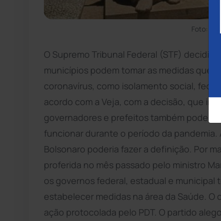
Foto: Orl
O Supremo Tribunal Federal (STF) decidiu n
municípios podem tomar as medidas que a
coronavírus, como isolamento social, fech
acordo com a Veja, com a decisão, que im
governadores e prefeitos também poderão 
funcionar durante o período da pandemia. 
Bolsonaro poderia fazer a definição. Por ma
proferida no mês passado pelo ministro Mar
os governos federal, estadual e municipa
estabelecer medidas na área da Saúde. O c
ação protocolada pelo PDT. O partido aleg