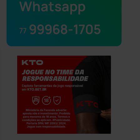
Whatsapp
99968-1705
77
Jogue com responsabilidade. 18+