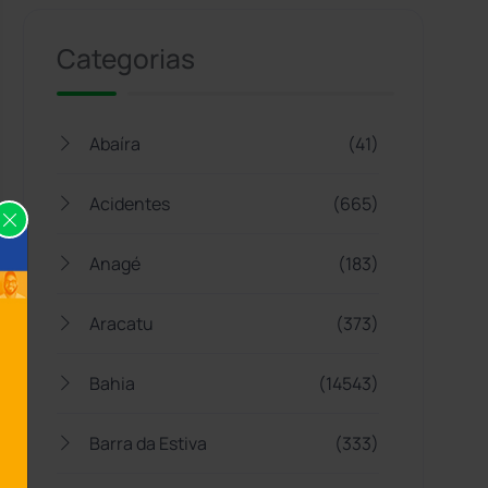
Categorias
Abaíra
(41)
Acidentes
(665)
Anagé
(183)
Aracatu
(373)
Bahia
(14543)
Barra da Estiva
(333)