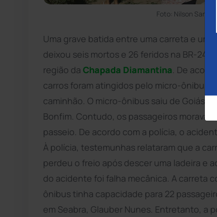
Foto: Nilson Santo
Uma grave batida entre uma carreta e um m
deixou seis mortos e 26 feridos na BR-242
região da
Chapada Diamantina
. De acord
carros foram atingidos pelo micro-ônibus, 
caminhão. O micro-ônibus saiu de Goiás c
Bonfim. Contudo, os passageiros moravam
passeio. De acordo com a polícia, o aciden
À polícia, testemunhas relataram que a carr
perdeu o freio após descer uma ladeira e a
do acidente foi falha mecânica. A carreta co
ônibus tinha capacidade para 22 passageiro
em Seabra, Glauber Nunes. Entretanto, a po