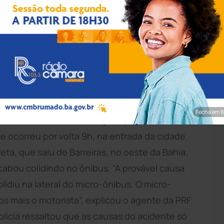
s/Liberdade Bom Sucesso
icro-ônibus, na manhã desta quinta-feira (3),
, no perímetro urbano da cidade de
Seabra
,
o com informações da
Polícia Civil
, outros dois
que não conseguiu parar após ser atingido pelo
om destino a cidade baiana de Senhor do
Fecha em 7
 na
Bahia
. Eles tinham viajado para Goiás a
te ocorreu por volta 9h, na entrada da cidade.
eta, que saiu de Barreiras, no oeste da Bahia,
cabou colidindo no ônibus. “A provável causa
lidiu na lateral do micro-ônibus. O micro-
s mais o motorista”, explicou o agente da PRF
lícia ressaltou que as causas do acidente só