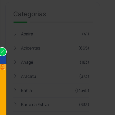
Categorias
Abaíra
(41)
Acidentes
(665)
Anagé
(183)
Aracatu
(373)
Bahia
(14545)
Barra da Estiva
(333)