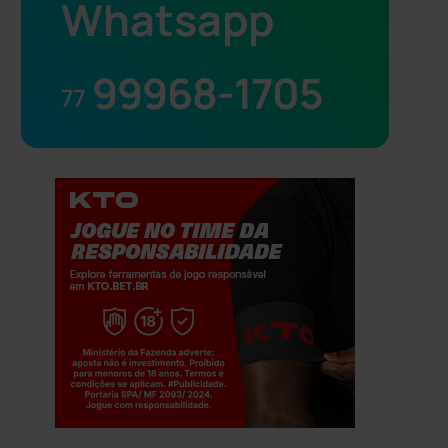
Whatsapp
99968-1705
77
Jogue com responsabilidade. 18+