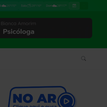
☁️
⛅
☁️
ã
26°/15°
Sáb
28°/16°
Dom
28°/17°