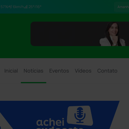
57%
6km/h
25°/16°
Amanh
Inicial
Notícias
Eventos
Vídeos
Contato