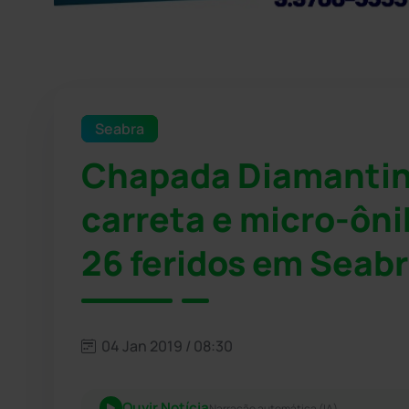
Seabra
Chapada Diamantina
carreta e micro-ôni
26 feridos em Seab
04 Jan 2019 / 08:30
Ouvir Notícia
Narração automática (IA)