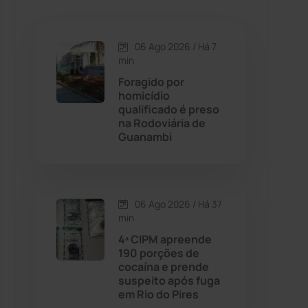
Caetanos
(47)
Caetité
(1504)
06 Ago 2026 / Há 7
min
Candiba
(157)
Foragido por
homicídio
qualificado é preso
Cândido Sales
(120)
na Rodoviária de
Guanambi
Caraíbas
(103)
Carinhanha
(299)
06 Ago 2026 / Há 37
min
Caturama
(65)
4ª CIPM apreende
190 porções de
cocaína e prende
Chapada Diamantina
(430)
suspeito após fuga
em Rio do Pires
Condeúba
(133)