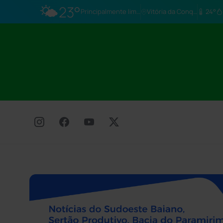
🌤️
23°
Principalmente limpo
Vitória da Conq…
24°