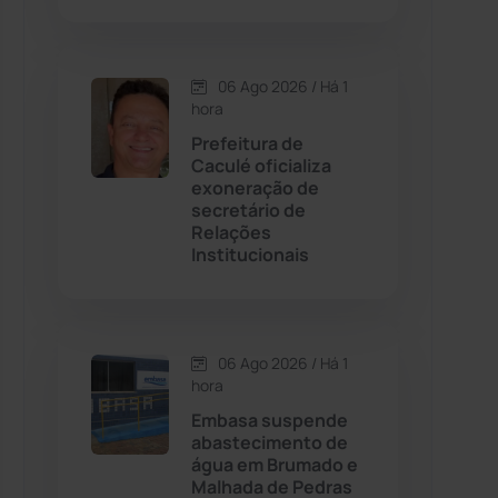
Contendas do Sincorá
(79)
06 Ago 2026 / Há 1
hora
Cordeiros
(49)
Prefeitura de
Caculé oficializa
Dom Basílio
(391)
exoneração de
secretário de
Relações
Economia
(1235)
Institucionais
Educação
(232)
Érico Cardoso
(82)
06 Ago 2026 / Há 1
hora
Embasa suspende
Esportes
(522)
abastecimento de
água em Brumado e
Eventos
(24)
Malhada de Pedras