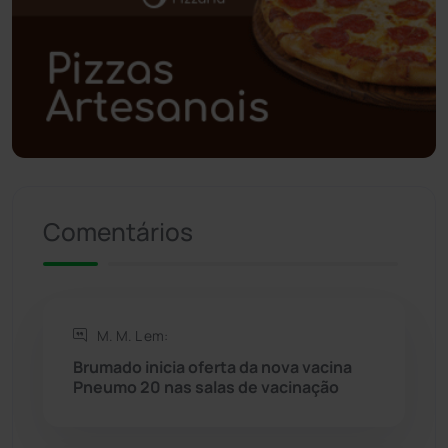
Polícia Civil
(58)
Polícia Militar
(27)
Política
(03)
Presidente Jânio Qu...
(125)
Comentários
Riacho de Santana
(309)
Rio de Contas
(410)
M. M. L em:
Rio do Antônio
(203)
Brumado inicia oferta da nova vacina
Pneumo 20 nas salas de vacinação
Rio do Pires
(98)