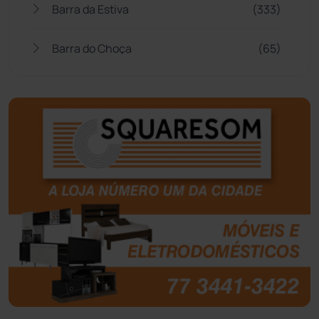
Barra da Estiva
(333)
Barra do Choça
(65)
Belo Campo
(57)
Bom Jesus da Lapa
(506)
Boquira
(152)
Botuporã
(72)
Brasil
(7679)
Brumado
(31955)