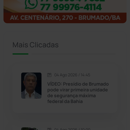
Igaporã
(218)
Ituaçu
(256)
Iuiu
(173)
Mais Clicadas
Jacaraci
(97)
Jequié
(314)
04 Ago 2026 / 14:45
VÍDEO: Presídio de Brumado
pode virar primeira unidade
Jussiape
(97)
de segurança máxima
federal da Bahia
Justiça
(1467)
Lagoa Real
(182)
04 Ago 2026 / 10:00