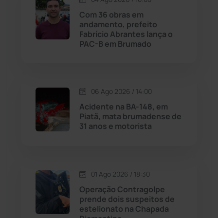
Licínio de Almeida
(118)
Com 36 obras em
andamento, prefeito
Fabrício Abrantes lança o
Livramento de Nossa...
(1338)
PAC-B em Brumado
Macaúbas
(714)
06 Ago 2026 / 14:00
Maetinga
(101)
Acidente na BA-148, em
Piatã, mata brumadense de
Malhada
(82)
31 anos e motorista
Malhada de Pedras
(508)
Matina
(71)
01 Ago 2026 / 18:30
Operação Contragolpe
prende dois suspeitos de
Mortugaba
(31)
estelionato na Chapada