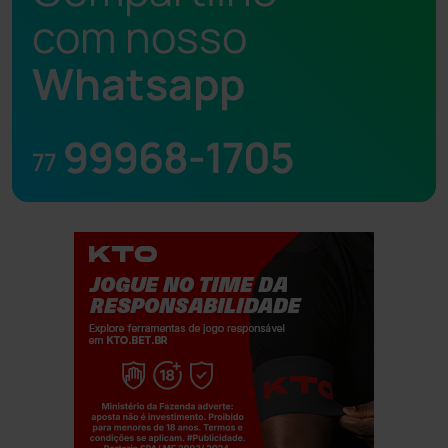
com nosso
Whatsapp
99968-1705
77