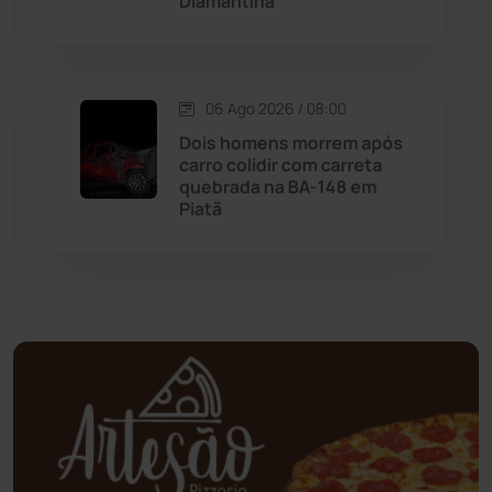
Diamantina
Mundo
(436)
Oliveira dos Brejinhos
(67)
06 Ago 2026 / 08:00
Palmas de Monte Alto
(260)
Dois homens morrem após
carro colidir com carreta
quebrada na BA-148 em
Paramirim
(342)
Piatã
Pindaí
(103)
Piripá
(90)
Planalto
(59)
Poções
(182)