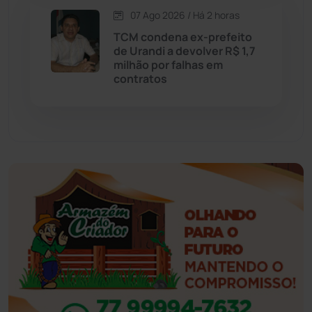
07 Ago 2026 / Há 2 horas
Eventos
(24)
TCM condena ex-prefeito
de Urandi a devolver R$ 1,7
milhão por falhas em
Feira da Mata
(23)
contratos
Guajeru
(130)
Guanambi
(3496)
Ibiassucê
(167)
Ibicoara
(221)
Ibipitanga
(116)
Ibitiara
(32)