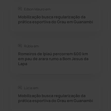
Saúde
(2427)
Edson Mauro em:
Seabra
(50)
Mobilização busca regularização da
prática esportiva do Grau em Guanambi
Sebastião Laranjeiras
(96)
Sítio do Mato
(42)
Rúbia em:
Romeiros de Ipiaú percorrem 600 km
Sudoeste Baiano
(1530)
em pau de arara rumo a Bom Jesus da
Lapa
Tanhaçu
(426)
Tanque Novo
(126)
Lúcia em:
Mobilização busca regularização da
Tecnologia
(12)
prática esportiva do Grau em Guanambi
Urandi
(157)