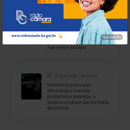
Condeúba
(133)
07 Ago 2026 / Há 1 hora
Joias de R$ 40 mil furtadas
Contendas do Sincorá
(79)
em Guanambi são
Fecha em 8s
recuperadas após anúncio
Cordeiros
(49)
nas redes sociais
Dom Basílio
(391)
07 Ago 2026 / Há 1 hora
Economia
(1235)
Homem é preso por
descumprir medida
Educação
(232)
protetiva e ameaçar a
própria irmã em Santa Maria
da Vitória
Érico Cardoso
(82)
Esportes
(522)