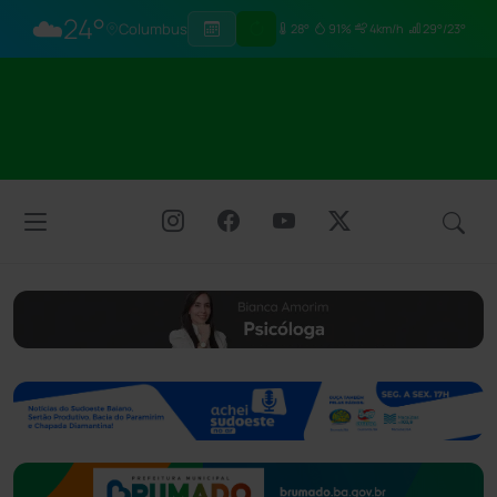
☁️
24°
Columbus
28°
91%
4km/h
29°/23°