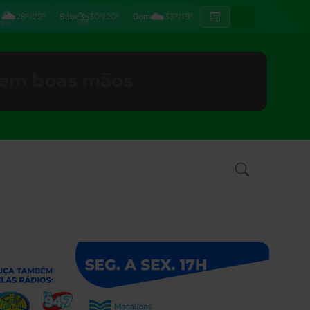
🌦
⛈
☁️
ã
28°/22°
Sáb
30°/20°
Dom
33°/19°