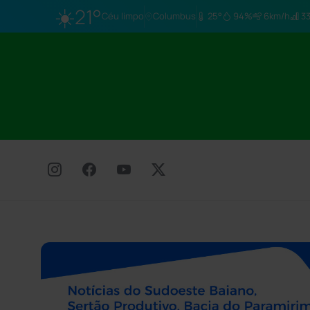
☀️
21°
Céu limpo
Columbus
25°
94%
6km/h
33