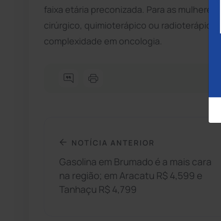
faixa etária preconizada. Para as mulheres
cirúrgico, quimioterápico ou radioterápico
complexidade em oncologia.
NOTÍCIA ANTERIOR
Gasolina em Brumado é a mais cara
na região; em Aracatu R$ 4,599 e
Tanhaçu R$ 4,799