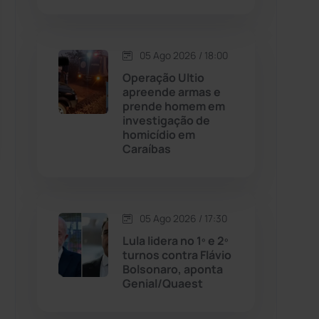
Contendas do Sincorá
(79)
05 Ago 2026 / 18:00
Cordeiros
(49)
Operação Ultio
apreende armas e
prende homem em
Dom Basílio
(391)
investigação de
homicídio em
Caraíbas
Economia
(1235)
Educação
(231)
05 Ago 2026 / 17:30
Érico Cardoso
(82)
Lula lidera no 1º e 2º
turnos contra Flávio
Bolsonaro, aponta
Esportes
(522)
Genial/Quaest
Eventos
(24)