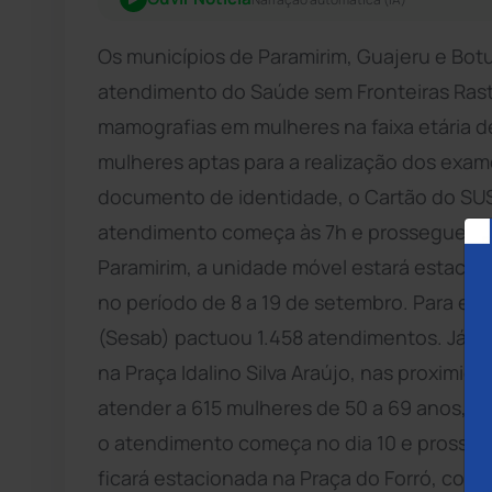
Os municípios de Paramirim, Guajeru e Bot
atendimento do Saúde sem Fronteiras Rast
mamografias em mulheres na faixa etária de
mulheres aptas para a realização dos exame
documento de identidade, o Cartão do SU
atendimento começa às 7h e prossegue até
Paramirim, a unidade móvel estará estacion
no período de 8 a 19 de setembro. Para est
(Sesab) pactuou 1.458 atendimentos. Já em
na Praça Idalino Silva Araújo, nas proximi
atender a 615 mulheres de 50 a 69 anos, n
o atendimento começa no dia 10 e prosseg
ficará estacionada na Praça do Forró, com