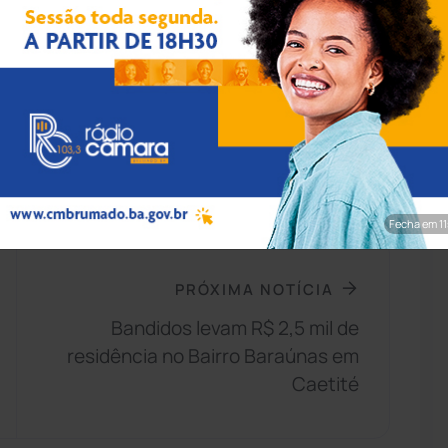
 com diagnóstico positivo, o tratamento
 será realizado em unidades de alta
Fecha em 9
PRÓXIMA NOTÍCIA
Bandidos levam R$ 2,5 mil de
residência no Bairro Baraúnas em
Caetité