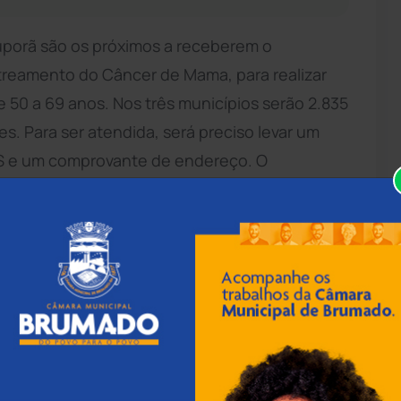
uporã são os próximos a receberem o
reamento do Câncer de Mama, para realizar
 50 a 69 anos. Nos três municípios serão 2.835
s. Para ser atendida, será preciso levar um
S e um comprovante de endereço. O
 as 18h, em todas as localidades. Em
ada na Praça Santo Antônio (praça da igreja),
e município, a Secretaria da Saúde do Estado
 Guajeru, a unidade móvel ficará estacionada
dades da Câmara de Vereadores. A meta é
o período de 10 a 14 de setembro. Em Botuporã,
ue até o dia 13 de setembro. A unidade móvel
 a meta de atender a 762 mulheres, dentro da