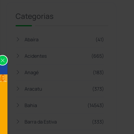
Categorias
Abaíra
(41)
Acidentes
(665)
Anagé
(183)
Aracatu
(373)
Bahia
(14543)
Barra da Estiva
(333)